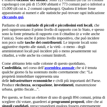
capoluogo) con più di 15.000 abitanti e 773 comuni pari o inferiori a
15.000 (di cui n. 2 comuni capoluogo). Qualora il lettore fosse
appassionato ai numeri e alle statistiche può trovare ogni indicazione
cliccando qui
.
Parliamo di una
miriade di piccoli e piccolissimi enti locali
, che
però rappresentano il primo livello di rapporto con lo Stato, e spesso
sono la fonte primaria di rapporto con il cittadino (e a volte anche
l’unica). Sono anche il primo livello impositivo, che può incidere
non poco sulle
tasche dei contribuenti
. Le imposte locali sono
aggiuntive rispetto alle statali, e la virtù ˗ o meno ˗ degli
amministratori locali può incidere più o meno pesantemente sui
cittadini, a volte anche tra comuni limitrofi.
Come abbiamo letto sulle colonne di questo quotidiano,
Confedilizia
, nel corso dell’
assemblea annuale
che si è tenuta
qualche giorno fa ha sostenuto molto correttamente che: “La
proprietà immobiliare rappresenta una
delle
infrastrutture
economiche
e civili più importanti del Paese.
Produce
ricchezza
,
occupazione
,
investimenti
, manutenzione
urbana, gettito fiscale...”.
Per questo, se fossi un elettore di uno di quegli 894 comuni, prima di
scegliere chi votare, guarderei ai
programmi proposti
, oltre che ai
singoli candidati,
preoccupandomi qualora fossero estremamente