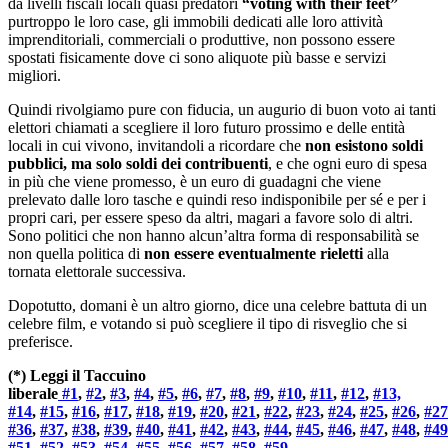
da livelli fiscali locali quasi predatori
“voting with their feet”
purtroppo le loro case, gli immobili dedicati alle loro attività
imprenditoriali, commerciali o produttive, non possono essere
spostati fisicamente dove ci sono aliquote più basse e servizi
migliori.
Quindi rivolgiamo pure con fiducia, un augurio di buon voto ai tanti
elettori chiamati a scegliere il loro futuro prossimo e delle entità
locali in cui vivono, invitandoli a ricordare che
non esistono soldi
pubblici, ma solo soldi dei contribuenti
, e che ogni euro di spesa
in più che viene promesso, è un euro di guadagni che viene
prelevato dalle loro tasche e quindi reso indisponibile per sé e per i
propri cari, per essere speso da altri, magari a favore solo di altri.
Sono politici che non hanno alcun’altra forma di responsabilità se
non quella politica di
non essere eventualmente rieletti
alla
tornata elettorale successiva.
Dopotutto, domani è un altro giorno, dice una celebre battuta di un
celebre film, e votando si può scegliere il tipo di risveglio che si
preferisce.
(*) Leggi il Taccuino
liberale
#1
,
#2
,
#3
,
#4
,
#5
,
#6
,
#7
,
#8
,
#9
,
#10
,
#11
,
#12
,
#13,
#14
,
#15
,
#16
,
#17
,
#18
,
#19
,
#20
,
#21
,
#22
,
#23
,
#24
,
#25
,
#26
,
#27
#36
,
#37
,
#38
,
#39
,
#40
,
#41
,
#42
,
#43
,
#44
,
#45
,
#46
,
#47
,
#48
,
#49
#51, #52
,
#53
,
#54
,
#55
,
#56
,
#57
,
#58
,
#59,