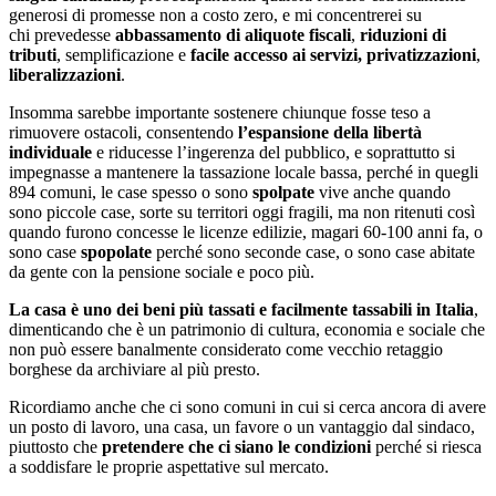
generosi di promesse non a costo zero, e mi concentrerei su
chi prevedesse
abbassamento di aliquote fiscali
,
riduzioni di
tributi
, semplificazione e
facile accesso ai servizi, privatizzazioni
,
liberalizzazioni
.
Insomma sarebbe importante sostenere chiunque fosse teso a
rimuovere ostacoli, consentendo
l’espansione della libertà
individuale
e riducesse l’ingerenza del pubblico, e soprattutto si
impegnasse a mantenere la tassazione locale bassa, perché in quegli
894 comuni, le case spesso o sono
spolpate
vive anche quando
sono piccole case, sorte su territori oggi fragili, ma non ritenuti così
quando furono concesse le licenze edilizie, magari 60-100 anni fa, o
sono case
spopolate
perché sono seconde case, o sono case abitate
da gente con la pensione sociale e poco più.
La casa è uno dei beni più tassati e facilmente tassabili in Italia
,
dimenticando che è un patrimonio di cultura, economia e sociale che
non può essere banalmente considerato come vecchio retaggio
borghese da archiviare al più presto.
Ricordiamo anche che ci sono comuni in cui si cerca ancora di avere
un posto di lavoro, una casa, un favore o un vantaggio dal sindaco,
piuttosto che
pretendere che ci siano le condizioni
perché si riesca
a soddisfare le proprie aspettative sul mercato.