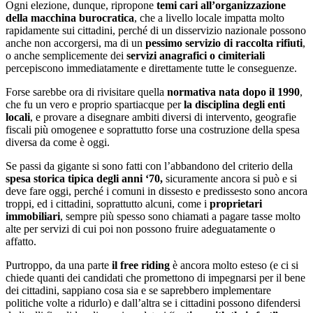
Ogni elezione, dunque, ripropone
temi cari all’organizzazione
della macchina burocratica
, che a livello locale impatta molto
rapidamente sui cittadini, perché di un disservizio nazionale possono
anche non accorgersi, ma di un
pessimo servizio di raccolta rifiuti
,
o anche semplicemente dei
servizi anagrafici o cimiteriali
percepiscono immediatamente e direttamente tutte le conseguenze.
Forse sarebbe ora di rivisitare quella
normativa nata dopo il 1990
,
che fu un vero e proprio spartiacque per
la disciplina degli enti
locali
, e provare a disegnare ambiti diversi di intervento, geografie
fiscali più omogenee e soprattutto forse una costruzione della spesa
diversa da come è oggi.
Se passi da gigante si sono fatti con l’abbandono del criterio della
spesa storica tipica degli anni ‘70,
sicuramente ancora si può e si
deve fare oggi, perché i comuni in dissesto e predissesto sono ancora
troppi, ed i cittadini, soprattutto alcuni, come i
proprietari
immobiliari
, sempre più spesso sono chiamati a pagare tasse molto
alte per servizi di cui poi non possono fruire adeguatamente o
affatto.
Purtroppo, da una parte
il free riding
è ancora molto esteso (e ci si
chiede quanti dei candidati che promettono di impegnarsi per il bene
dei cittadini, sappiano cosa sia e se saprebbero implementare
politiche volte a ridurlo) e dall’altra se i cittadini possono difendersi