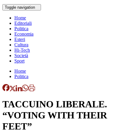
Toggle navigation
Home
Editoriali
Politica
Economia
Esteri
Cultura
Hi-Tech
Società
Sport
Home
Politica
TACCUINO LIBERALE.
“VOTING WITH THEIR
FEET”