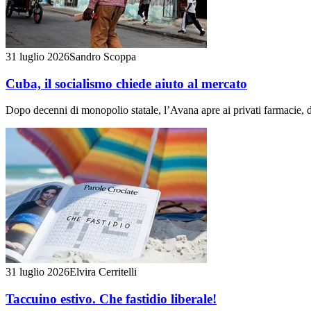
31 luglio 2026
Sandro Scoppa
Cuba, il socialismo chiede aiuto al mercato
Dopo decenni di monopolio statale, l’Avana apre ai privati farmacie, dist
31 luglio 2026
Elvira Cerritelli
Taccuino estivo. Che fastidio liberale!