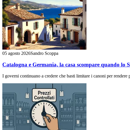
05 agosto 2026
Sandro Scoppa
Catalogna e Germania, la casa scompare quando lo Sta
I governi continuano a credere che basti limitare i canoni per rendere più 