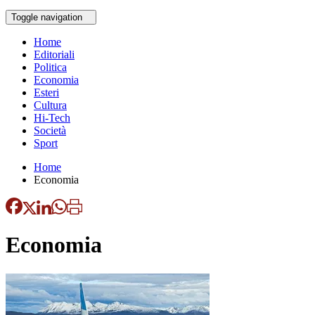
Toggle navigation
Home
Editoriali
Politica
Economia
Esteri
Cultura
Hi-Tech
Società
Sport
Home
Economia
Economia