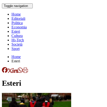
Toggle navigation
Home
Editoriali
Politica
Economia
Esteri
Cultura
Hi-Tech
Società
Sport
Home
Esteri
Esteri