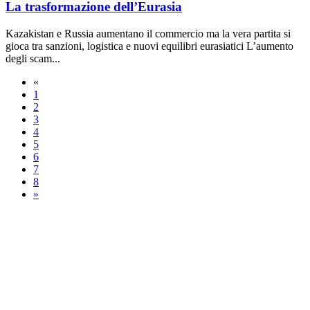
La trasformazione dell’Eurasia
Kazakistan e Russia aumentano il commercio ma la vera partita si
gioca tra sanzioni, logistica e nuovi equilibri eurasiatici L’aumento
degli scam...
«
1
2
3
4
5
6
7
8
»