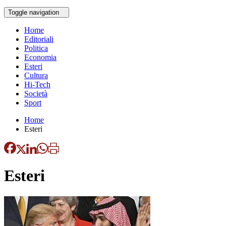
Toggle navigation
Home
Editoriali
Politica
Economia
Esteri
Cultura
Hi-Tech
Società
Sport
Home
Esteri
Esteri