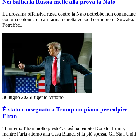
Nei baltici la Russia mette alla prova la Nato
La prossima offensiva russa contro la Nato potrebbe non cominciare
con una colonna di carri armati diretta verso il corridoio di Suwałki.
Potrebbe...
30 luglio 2026
Eugenio Vittorio
È stato consegnato a Trump un piano per colpire
l’Iran
“Finiremo l’Iran molto presto”. Così ha parlato Donald Trump,
mentre l’aria attorno alla Casa Bianca si fa più spessa. Gli Stati Uniti