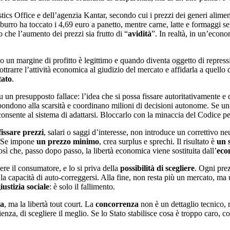
tics Office e dell’agenzia Kantar, secondo cui i prezzi dei generi aliment
l burro ha toccato i 4,69 euro a panetto, mentre carne, latte e formaggi seg
o che l’aumento dei prezzi sia frutto di “
avidità
”. In realtà, in un’econo
o un margine di profitto è legittimo e quando diventa oggetto di repress
ottrarre l’attività economica al giudizio del mercato e affidarla a quello
tato
.
u un presupposto fallace: l’idea che si possa fissare autoritativamente e
pondono alla scarsità e coordinano milioni di decisioni autonome. Se un b
onsente al sistema di adattarsi. Bloccarlo con la minaccia del Codice p
fissare prezzi
, salari o saggi d’interesse, non introduce un correttivo n
i. Se impone
un prezzo minimo
, crea surplus e sprechi. Il risultato è
un 
sì che, passo dopo passo, la libertà economica viene sostituita dall’
eco
gere il consumatore, e lo si priva della
possibilità di scegliere
. Ogni prez
e la capacità di auto-correggersi. Alla fine, non resta più un mercato, ma
giustizia sociale
: è solo il fallimento.
sa
, ma la libertà tout court. La
concorrenza
non è un dettaglio tecnico,
cienza, di scegliere il meglio. Se lo Stato stabilisce cosa è troppo caro, c