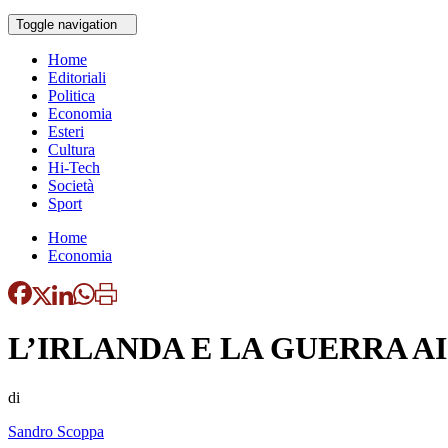
Toggle navigation
Home
Editoriali
Politica
Economia
Esteri
Cultura
Hi-Tech
Società
Sport
Home
Economia
L’IRLANDA E LA GUERRA A
di
Sandro Scoppa