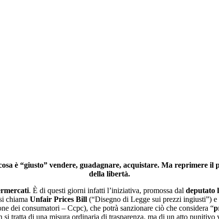
 cosa è “giusto” vendere, guadagnare, acquistare. Ma reprimere il p
della libertà.
rmercati
. È di questi giorni infatti l’iniziativa, promossa dal
deputato 
 si chiama
Unfair Prices Bill
(“Disegno di Legge sui prezzi ingiusti”) e
ne dei consumatori – Ccpc), che potrà sanzionare ciò che considera “
p
 si tratta di una misura ordinaria di trasparenza, ma di un atto punitivo