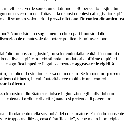
ari nell’isola verde sono aumentati fino al 30 per cento negli ultimi
uono lo stesso trend. Tuttavia, la risposta richiesta al legislatore, più
mia di scambio volontario, i prezzi riflettono
l’incontro dinamico tra
ione? Non esiste una soglia neutra che separi l’onesto dallo
 discrezionale e mutevole del potere politico. È un’inversione
 dall’alto un prezzo “giusto”, prescindendo dalla realtà. L’economia
ene diventa più caro, ciò stimola i produttori a offrirne di più e i
enale significa impedire l’aggiustamento e
aggravare le rigidità
.
eutro, ma altera la struttura stessa del mercato. Se impone
un prezzo
sistema distorto
, in cui l’autorità deve moltiplicare i controlli,
nomia diretta.
zo imposto dallo Stato sostituisce il giudizio degli individui con
 una catena di ordini e divieti. Quando si pretende di governare
 ma il fondamento della sovranità del consumatore. È ciò che consente
osa è troppo redditizio, cosa è “sufficiente”, viene meno il principio