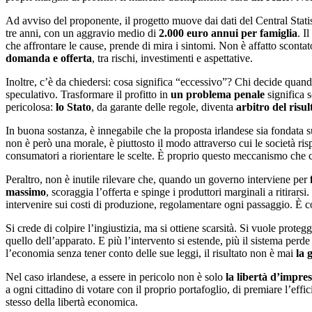
Ad avviso del proponente, il progetto muove dai dati del Central Statis
tre anni, con un aggravio medio di
2.000 euro annui per famiglia
. I
che affrontare le cause, prende di mira i sintomi. Non è affatto scontat
domanda e offerta
, tra rischi, investimenti e aspettative.
Inoltre, c’è da chiedersi: cosa significa “eccessivo”? Chi decide quand
speculativo. Trasformare il profitto in
un problema penale
significa s
pericolosa:
lo Stato
, da garante delle regole, diventa
arbitro del risul
In buona sostanza, è innegabile che la proposta irlandese sia fondata s
non è però una morale, è piuttosto il modo attraverso cui le società ris
consumatori a riorientare le scelte. È proprio questo meccanismo che c
Peraltro, non è inutile rilevare che, quando un governo interviene per
massimo
, scoraggia l’offerta e spinge i produttori marginali a ritirars
intervenire sui costi di produzione, regolamentare ogni passaggio. È co
Si crede di colpire l’ingiustizia, ma si ottiene scarsità. Si vuole proteg
quello dell’apparato. E più l’intervento si estende, più il sistema perd
l’economia senza tener conto delle sue leggi, il risultato non è mai
la 
Nel caso irlandese, a essere in pericolo non è solo
la libertà d’impre
a ogni cittadino di votare con il proprio portafoglio, di premiare l’effi
stesso della libertà economica.