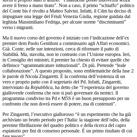
avere il freno a mano tirato”. Non a caso, il primo “schiaffo” politico
del Conte bis è rivolto a Matteo Salvini. Infatti, il Cdm ha deciso di
impugnare una legge del Friuli Venezia Giulia, regione guidata dal
leghista Massimiliano Fedriga, per alcune norme “discriminanti”
verso i migranti.
Ma il nuovo corso del governo è iniziato con l’indicazione dell’ex
premier dem Paolo Gentiloni a commissario agli Affari economici.
Già. Conte, nelle sue intenzioni, cerca di riformare il patto di
Stabilità. Ma, stavolta, non in contrasto con l’Unione europea. Ieri,
in Consiglio dei ministri, il premier ha chiesto di evitare quelle che
definisce “sgrammaticature istituzionali”. Di più. Pretende “leale
collaborazione”. A questo proposito, sono emblematiche della fase 2
le parole di Nicola Zingaretti. È la conferma dell’esistenza di un
vero e proprio patto con il segretario del Pd. Infatti, Zingaretti,
intervistato da
Repubblica
, ha detto che “l’esperienza del governo
gialloverde conferma che non si può governare da nemici. Il
programma condiviso tra Pd e M5S è un buon presupposto per un
confronto che non dovrà essere di potere, ma di contenuti”.
Per Zingaretti, l’esecutivo giallorosso “è un esperimento che ha già
archiviato un brutto periodo per l’Italia: la stagione dell’odio, della
perenne fibrillazione del quadro politico e della ricerca del capro
espiatorio per fini di consenso personale. È un primo risultato di cui
fare tesoro”.