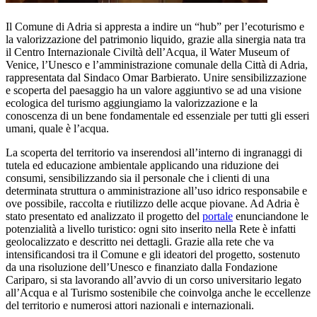
Il Comune di Adria si appresta a indire un “hub” per l’ecoturismo e
la valorizzazione del patrimonio liquido, grazie alla sinergia nata tra
il Centro Internazionale Civiltà dell’Acqua, il Water Museum of
Venice, l’Unesco e l’amministrazione comunale della Città di Adria,
rappresentata dal Sindaco Omar Barbierato. Unire sensibilizzazione
e scoperta del paesaggio ha un valore aggiuntivo se ad una visione
ecologica del turismo aggiungiamo la valorizzazione e la
conoscenza di un bene fondamentale ed essenziale per tutti gli esseri
umani, quale è l’acqua.
La scoperta del territorio va inserendosi all’interno di ingranaggi di
tutela ed educazione ambientale applicando una riduzione dei
consumi, sensibilizzando sia il personale che i clienti di una
determinata struttura o amministrazione all’uso idrico responsabile e
ove possibile, raccolta e riutilizzo delle acque piovane. Ad Adria è
stato presentato ed analizzato il progetto del
portale
enunciandone le
potenzialità a livello turistico: ogni sito inserito nella Rete è infatti
geolocalizzato e descritto nei dettagli. Grazie alla rete che va
intensificandosi tra il Comune e gli ideatori del progetto, sostenuto
da una risoluzione dell’Unesco e finanziato dalla Fondazione
Cariparo, si sta lavorando all’avvio di un corso universitario legato
all’Acqua e al Turismo sostenibile che coinvolga anche le eccellenze
del territorio e numerosi attori nazionali e internazionali.