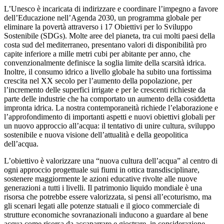
L’Unesco è incaricata di indirizzare e coordinare l’impegno a favore
dell’Educazione nell’Agenda 2030, un programma globale per
eliminare la povertà attraverso i 17 Obiettivi per lo Sviluppo
Sostenibile (SDGs). Molte aree del pianeta, tra cui molti paesi della
costa sud del mediterraneo, presentano valori di disponibilità pro
capite inferiore a mille metri cubi per abitante per anno, che
convenzionalmente definisce la soglia limite della scarsità idrica.
Inoltre, il consumo idrico a livello globale ha subito una fortissima
crescita nel XX secolo per l’aumento della popolazione, per
l’incremento delle superfici irrigate e per le crescenti richieste da
parte delle industrie che ha comportato un aumento della cosiddetta
impronta idrica. La nostra contemporaneità richiede l’elaborazione e
l’approfondimento di importanti aspetti e nuovi obiettivi globali per
un nuovo approccio all’acqua: il tentativo di unire cultura, sviluppo
sostenibile e nuova visione dell’attualità e della geopolitica
dell’acqua.
L’obiettivo è valorizzare una “nuova cultura dell’acqua” al centro di
ogni approccio progettuale sui fiumi in ottica transdisciplinare,
sostenere maggiormente le azioni educative rivolte alle nuove
generazioni a tutti i livelli. Il patrimonio liquido mondiale è una
risorsa che potrebbe essere valorizzata, si pensi all’ecoturismo, ma
gli scenari legati alle potenze statuali e il gioco commerciale di
strutture economiche sovranazionali inducono a guardare al bene
acqua come risorsa da accaparrare e giostrare, in considerazione