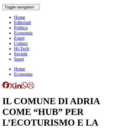
Toggle navigation
Home
Editoriali
Politica
Economia
Esteri
Cultura
Hi-Tech
Società
Sport
Home
Economia
IL COMUNE DI ADRIA
COME “HUB” PER
L’ECOTURISMO E LA