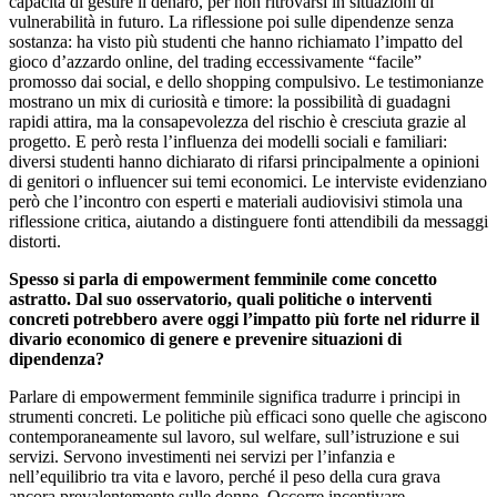
capacità di gestire il denaro, per non ritrovarsi in situazioni di
vulnerabilità in futuro. La riflessione poi sulle dipendenze senza
sostanza: ha visto più studenti che hanno richiamato l’impatto del
gioco d’azzardo online, del trading eccessivamente “facile”
promosso dai social, e dello shopping compulsivo. Le testimonianze
mostrano un mix di curiosità e timore: la possibilità di guadagni
rapidi attira, ma la consapevolezza del rischio è cresciuta grazie al
progetto. E però resta l’influenza dei modelli sociali e familiari:
diversi studenti hanno dichiarato di rifarsi principalmente a opinioni
di genitori o influencer sui temi economici. Le interviste evidenziano
però che l’incontro con esperti e materiali audiovisivi stimola una
riflessione critica, aiutando a distinguere fonti attendibili da messaggi
distorti.
Spesso si parla di empowerment femminile come concetto
astratto. Dal suo osservatorio, quali politiche o interventi
concreti potrebbero avere oggi l’impatto più forte nel ridurre il
divario economico di genere e prevenire situazioni di
dipendenza?
Parlare di empowerment femminile significa tradurre i principi in
strumenti concreti. Le politiche più efficaci sono quelle che agiscono
contemporaneamente sul lavoro, sul welfare, sull’istruzione e sui
servizi. Servono investimenti nei servizi per l’infanzia e
nell’equilibrio tra vita e lavoro, perché il peso della cura grava
ancora prevalentemente sulle donne. Occorre incentivare