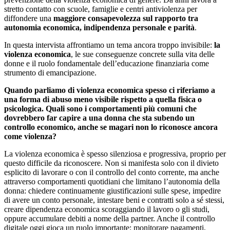
stretto contatto con scuole, famiglie e centri antiviolenza per
diffondere una
maggiore consapevolezza sul rapporto tra
autonomia economica, indipendenza personale e parità
.
In questa intervista affrontiamo un tema ancora troppo invisibile:
la
violenza economica
, le sue conseguenze concrete sulla vita delle
donne e il ruolo fondamentale dell’educazione finanziaria come
strumento di emancipazione.
Quando parliamo di violenza economica spesso ci riferiamo a
una forma di abuso meno visibile rispetto a quella fisica o
psicologica. Quali sono i comportamenti più comuni che
dovrebbero far capire a una donna che sta subendo un
controllo economico, anche se magari non lo riconosce ancora
come violenza?
La violenza economica è spesso silenziosa e progressiva, proprio per
questo difficile da riconoscere. Non si manifesta solo con il divieto
esplicito di lavorare o con il controllo del conto corrente, ma anche
attraverso comportamenti quotidiani che limitano l’autonomia della
donna: chiedere continuamente giustificazioni sulle spese, impedire
di avere un conto personale, intestare beni e contratti solo a sé stessi,
creare dipendenza economica scoraggiando il lavoro o gli studi,
oppure accumulare debiti a nome della partner. Anche il controllo
digitale oggi gioca un ruolo importante: monitorare pagamenti,