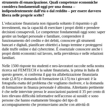
strumento di emancipazione. Quali competenze economiche
considera fondamentali oggi per una donna ‒
indipendentemente dall’età o dal reddito ‒ per essere davvero
libera nelle proprie scelte?
L’educazione finanziaria non riguarda soltanto il risparmio o gli
investimenti, ma la capacità di esercitare i propri diritti e prendere
decisioni consapevoli. Le competenze fondamentali oggi sono: saper
gestire un budget personale e familiare, comprendere il
funzionamento del credito e dei debiti, conoscere gli strumenti
bancari e digitali, pianificare obiettivi a lungo termine e proteggersi
dalle truffe online e dal cybercrime. È essenziale conoscere anche i
propri diritti economici sul lavoro, nella previdenza e nelle relazioni
familiari.
Nelle 1500 risposte tra studenti e neo-lavoratori raccolte nella nostra
ricerca sul FEMTECH e la salute finanziaria, la prima in Italia di
questo genere, si conferma il gap tra alfabetizzazione finanziaria
reale (2.8/5) e domanda di formazione (4.1/5) tra i giovani: è la
fotografia esatta del problema che vogliamo risolvere, e la domanda
di formazione in finanza personale è altissima. Altrettanto pertinente
è che nelle interviste presso le associazioni pazienti il 35 per cento di
loro rilevano difficoltà informative nell'accesso ai sussidi: e sono
persone che hanno esattamente bisogno del tipo di
accompagnamento che promuoviamo anche con attività di