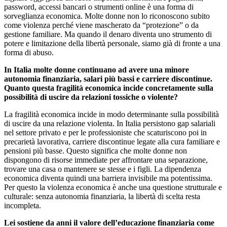
password, accessi bancari o strumenti online è una forma di
sorveglianza economica. Molte donne non lo riconoscono subito
come violenza perché viene mascherato da “protezione” o da
gestione familiare. Ma quando il denaro diventa uno strumento di
potere e limitazione della libertà personale, siamo già di fronte a una
forma di abuso.
In Italia molte donne continuano ad avere una minore
autonomia finanziaria, salari più bassi e carriere discontinue.
Quanto questa fragilità economica incide concretamente sulla
possibilità di uscire da relazioni tossiche o violente?
La fragilità economica incide in modo determinante sulla possibilità
di uscire da una relazione violenta. In Italia persistono gap salariali
nel settore privato e per le professioniste che scaturiscono poi in
precarietà lavorativa, carriere discontinue legate alla cura familiare e
pensioni più basse. Questo significa che molte donne non
dispongono di risorse immediate per affrontare una separazione,
trovare una casa o mantenere se stesse e i figli. La dipendenza
economica diventa quindi una barriera invisibile ma potentissima.
Per questo la violenza economica è anche una questione strutturale e
culturale: senza autonomia finanziaria, la libertà di scelta resta
incompleta.
Lei sostiene da anni il valore dell’educazione finanziaria come