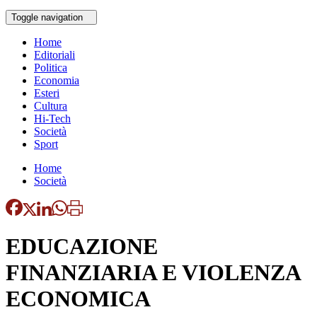
Toggle navigation
Home
Editoriali
Politica
Economia
Esteri
Cultura
Hi-Tech
Società
Sport
Home
Società
EDUCAZIONE
FINANZIARIA E VIOLENZA
ECONOMICA