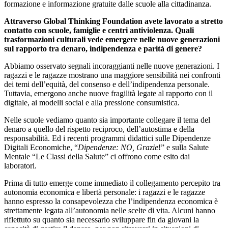
formazione e informazione gratuite dalle scuole alla cittadinanza.
Attraverso Global Thinking Foundation avete lavorato a stretto
contatto con scuole, famiglie e centri antiviolenza. Quali
trasformazioni culturali vede emergere nelle nuove generazioni
sul rapporto tra denaro, indipendenza e parità di genere?
Abbiamo osservato segnali incoraggianti nelle nuove generazioni. I
ragazzi e le ragazze mostrano una maggiore sensibilità nei confronti
dei temi dell’equità, del consenso e dell’indipendenza personale.
Tuttavia, emergono anche nuove fragilità legate al rapporto con il
digitale, ai modelli social e alla pressione consumistica.
Nelle scuole vediamo quanto sia importante collegare il tema del
denaro a quello del rispetto reciproco, dell’autostima e della
responsabilità. Ed i recenti programmi didattici sulle Dipendenze
Digitali Economiche, “
Dipendenze: NO, Grazie
!” e sulla Salute
Mentale “Le Classi della Salute” ci offrono come esito dai
laboratori.
Prima di tutto emerge come immediato il collegamento percepito tra
autonomia economica e libertà personale: i ragazzi e le ragazze
hanno espresso la consapevolezza che l’indipendenza economica è
strettamente legata all’autonomia nelle scelte di vita. Alcuni hanno
riflettuto su quanto sia necessario sviluppare fin da giovani la