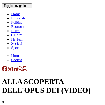
Toggle navigation
Home
Editoriali
Politica
Economia
Esteri
Cultura
Hi-Tech
Società
Sport
Home
Società
ALLA SCOPERTA
DELL'OPUS DEI (VIDEO)
di