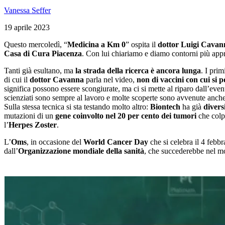
Vanessa Seffer
19 aprile 2023
Questo mercoledì, “
Medicina a Km 0
” ospita il
dottor Luigi Cavan
Casa di Cura Piacenza
. Con lui chiariamo e diamo contorni più appro
Tanti già esultano, ma
la strada della ricerca è ancora lunga
. I pri
di cui il
dottor Cavanna
parla nel video,
non di vaccini con cui si p
significa possono essere scongiurate, ma ci si mette al riparo dall’ev
scienziati sono sempre al lavoro e molte scoperte sono avvenute anch
Sulla stessa tecnica si sta testando molto altro:
Biontech
ha già
divers
mutazioni di un
gene coinvolto nel 20 per cento dei tumori
che colp
l’
Herpes Zoster
.
L’
Oms
, in occasione del
World Cancer Day
che si celebra il 4 febb
dall’
Organizzazione mondiale della sanità
, che succederebbe nel m