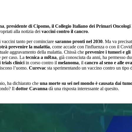
na
,
presidente di Cipomo, il Collegio Italiano dei Primari Oncologi
priati alla notizia dei
vaccini contro il cancro
.
mi vaccini tanto per cominciare
saranno pronti nel 2030
. Ma va precisa
otrà prevenire la malattia
, come accade con l'influenza o con il Covid
entuale aggravamento della malattia. Chissà che
prevenire i tumori e gli 
e per caso. La
tecnica a mRna
, già conosciuta da anni, ha permesso du
i
trials clinici
in corso contro il
melanoma
, il
cancro al
seno e alle ova
iscono l’uomo.
Curevac
sta sperimentando un vaccino contro un tipo 
raio, ha dichiarato che
una morte su sei nel mondo è causata dai tumo
ondo? Il
dottor Cavanna
dà una risposta interessante al quesito.