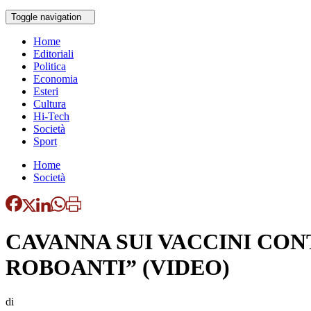
Toggle navigation
Home
Editoriali
Politica
Economia
Esteri
Cultura
Hi-Tech
Società
Sport
Home
Società
CAVANNA SUI VACCINI CON
ROBOANTI” (VIDEO)
di