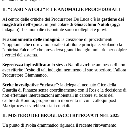
IL “CASO NATOLI” E LE ANOMALIE PROCEDURALI
​Al centro delle critiche del Procuratore De Luca c’è la
gestione dei
magistrati dell’epoca
, in particolare di
Gioacchino Natoli
(oggi
indagato). Le anomalie riscontrate sono molteplici e gravi.
Frazionamento delle indagini
: la creazione di procedimenti
“doppioni” che correvano paralleli al filone principale, violando la
“dottrina Falcone” che prevedeva grandi indagini unitarie per colpire
i vertici del sistema.
Segretezza ingiustificata:
lo stesso Natoli avrebbe ammesso di non
aver riferito l’esito di tali indagini nemmeno al suo superiore, l’allora
Procuratore Giammanco.
Scelte investigative “nefaste”
: la delega al neonato Gico della
Guardia di Finanza senza coordinamento con il Ros e la decisione di
non effettuare intercettazioni ambientali in carcere su boss del
calibro di Bonura, proprio in un momento in cui i colloqui post-
Maxiprocesso sarebbero stati cruciali.
IL MISTERO DEI BROGLIACCI RITROVATI NEL 2025
​Un punto di svolta drammatico riguarda il recente ritrovamento,