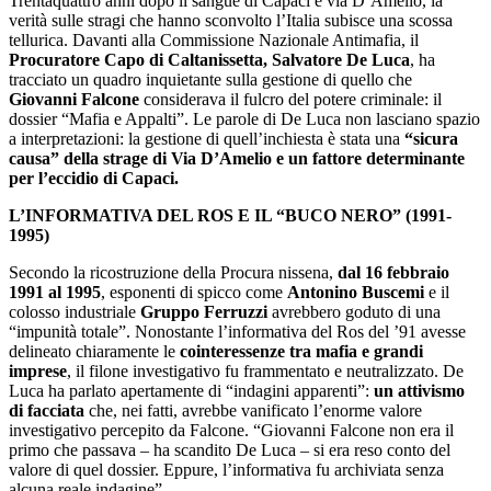
Trentaquattro anni dopo il sangue di Capaci e via D’Amelio, la
verità sulle stragi che hanno sconvolto l’Italia subisce una scossa
tellurica. Davanti alla Commissione Nazionale Antimafia, il
Procuratore Capo di Caltanissetta, Salvatore De Luca
, ha
tracciato un quadro inquietante sulla gestione di quello che
Giovanni Falcone
considerava il fulcro del potere criminale: il
dossier “Mafia e Appalti”. ​Le parole di De Luca non lasciano spazio
a interpretazioni: la gestione di quell’inchiesta è stata una
“sicura
causa” della strage di Via D’Amelio e un fattore determinante
per l’eccidio di Capaci.
​L’INFORMATIVA DEL ROS E IL “BUCO NERO” (1991-
1995)
​Secondo la ricostruzione della Procura nissena,
dal 16 febbraio
1991 al 1995
, esponenti di spicco come
Antonino Buscemi
e il
colosso industriale
Gruppo Ferruzzi
avrebbero goduto di una
“impunità totale”. Nonostante l’informativa del Ros del ’91 avesse
delineato chiaramente le
cointeressenze tra mafia e grandi
imprese
, il filone investigativo fu frammentato e neutralizzato. ​De
Luca ha parlato apertamente di “indagini apparenti”:
un attivismo
di facciata
che, nei fatti, avrebbe vanificato l’enorme valore
investigativo percepito da Falcone. “Giovanni Falcone non era il
primo che passava ‒ ha scandito De Luca ‒ si era reso conto del
valore di quel dossier. Eppure, l’informativa fu archiviata senza
alcuna reale indagine”.