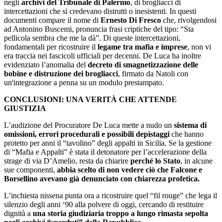
negli
archivi del Tribunale di Palermo
, di brogliacci di
intercettazioni che si credevano distrutti o inesistenti. In questi
documenti compare il nome di
Ernesto Di Fresco
che, rivolgendosi
ad Antonino Buscemi, pronuncia frasi criptiche del tipo: “Sta
pellicola sembra che me la dà”. ​Di queste intercettazioni,
fondamentali per ricostruire il
legame tra mafia e imprese
, non vi
era traccia nei fascicoli ufficiali per decenni. De Luca ha inoltre
evidenziato l’anomalia del
decreto di smagnetizzazione delle
bobine e distruzione dei brogliacci
, firmato da Natoli con
un'integrazione a penna su un modulo prestampato.
CONCLUSIONI: UNA VERITÀ CHE ATTENDE
GIUSTIZIA
​L’audizione del Procuratore De Luca mette a nudo un
sistema di
omissioni, errori procedurali e possibili depistaggi
che hanno
protetto per anni il “tavolino” degli appalti in Sicilia. Se la gestione
di “Mafia e Appalti” è stata il detonatore per l’accelerazione della
strage di via D’Amelio, resta da chiarire
perché lo Stato
, in alcune
sue componenti,
abbia scelto di non vedere ciò che Falcone e
Borsellino avevano già denunciato con chiarezza profetica.
​L’inchiesta nissena punta ora a ricostruire quel “fil rouge” che lega il
silenzio degli anni ‘90 alla polvere di oggi, cercando di restituire
dignità a
una storia giudiziaria troppo a lungo rimasta sepolta