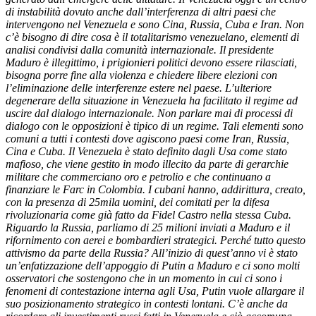
di instabilità dovuto anche dall’interferenza di altri paesi che
intervengono nel Venezuela e sono Cina, Russia, Cuba e Iran. Non
c’è bisogno di dire cosa è il totalitarismo venezuelano, elementi di
analisi condivisi dalla comunità internazionale. Il presidente
Maduro è illegittimo, i prigionieri politici devono essere rilasciati,
bisogna porre fine alla violenza e chiedere libere elezioni con
l’eliminazione delle interferenze estere nel paese. L’ulteriore
degenerare della situazione in Venezuela ha facilitato il regime ad
uscire dal dialogo internazionale. Non parlare mai di processi di
dialogo con le opposizioni è tipico di un regime. Tali elementi sono
comuni a tutti i contesti dove agiscono paesi come Iran, Russia,
Cina e Cuba. Il Venezuela è stato definito dagli Usa come stato
mafioso, che viene gestito in modo illecito da parte di gerarchie
militare che commerciano oro e petrolio e che continuano a
finanziare le Farc in Colombia. I cubani hanno, addirittura, creato,
con la presenza di 25mila uomini, dei comitati per la difesa
rivoluzionaria come già fatto da Fidel Castro nella stessa Cuba.
Riguardo la Russia, parliamo di 25 milioni inviati a Maduro e il
rifornimento con aerei e bombardieri strategici. Perché tutto questo
attivismo da parte della Russia? All’inizio di quest’anno vi è stato
un’enfatizzazione dell’appoggio di Putin a Maduro e ci sono molti
osservatori che sostengono che in un momento in cui ci sono i
fenomeni di contestazione interna agli Usa, Putin vuole allargare il
suo posizionamento strategico in contesti lontani. C’è anche da