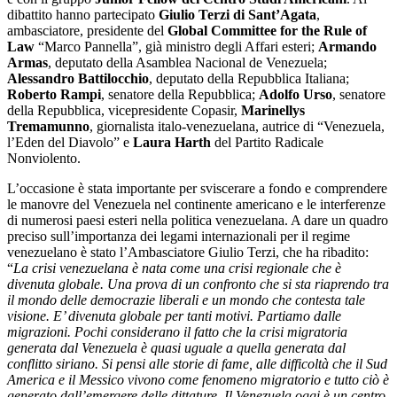
dibattito hanno partecipato
Giulio Terzi di Sant’Agata
,
ambasciatore, presidente del
Global Committee for the Rule of
Law
“Marco Pannella”, già ministro degli Affari esteri;
Armando
Armas
, deputato della Asamblea Nacional de Venezuela;
Alessandro Battilocchio
, deputato della Repubblica Italiana;
Roberto Rampi
, senatore della Repubblica;
Adolfo Urso
, senatore
della Repubblica, vicepresidente Copasir,
Marinellys
Tremamunno
, giornalista italo-venezuelana, autrice di “Venezuela,
l’Eden del Diavolo” e
Laura Harth
del Partito Radicale
Nonviolento.
L’occasione è stata importante per sviscerare a fondo e comprendere
le manovre del Venezuela nel continente americano e le interferenze
di numerosi paesi esteri nella politica venezuelana. A dare un quadro
preciso sull’importanza dei legami internazionali per il regime
venezuelano è stato l’Ambasciatore Giulio Terzi, che ha ribadito:
“
La crisi venezuelana è nata come una crisi regionale che è
divenuta globale. Una prova di un confronto che si sta riaprendo tra
il mondo delle democrazie liberali e un mondo che contesta tale
visione. E’ divenuta globale per tanti motivi. Partiamo dalle
migrazioni. Pochi considerano il fatto che la crisi migratoria
generata dal Venezuela è quasi uguale a quella generata dal
conflitto siriano. Si pensi alle storie di fame, alle difficoltà che il Sud
America e il Messico vivono come fenomeno migratorio e tutto ciò è
generato dall’emergere delle dittature. Il Venezuela oggi è un centro