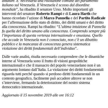
dittature. E’ necessaria una risoluzione comune del parlamento
italiano sul Venezuela. Il Venezuela è scosso dal disordine
mondiale
”, ha ribadito il senatore Urso. Molto importanti gli
interventi del senatore
Roberto Rampi
e di
Laura Harth
che
hanno ricordato l’azione di
Marco Pannella
e del
Partito Radicale
per l’affermazione dello stato di diritto, dei diritti umani e del diritto
alla conoscenza. Rampi ha ribadito: “
L’ultima intuizione di Pannella
fu quella del diritto umano alla conoscenza. Comprendo sempre più
l’importanza di questa vertenza internazionale e onusiana. Quello
che accade in Venezuela non è conosciuto, non c’è un dibattito
pubblico e la mancanza di conoscenza genera sistematica
violazione dei diritti fondamentali dell’individuo
”.
Dalle varie analisi, risulta necessario comprendere che le dinamiche
interne al Venezuela sono il frutto di visioni geopolitiche
internazionali e che il massacro del popolo venezuelano non è un
argomento lontano dall’Italia. La violazione dei diritti fondamentali
riguarda tutti perché quando si perdono diritti fondamentali in un
contesto geografico, facilmente può accadere altrove se non
s’interviene, fermando la deteriorazione del nostro sistema
democratico internazionale.
Aggiornato il 15 novembre 2019 alle ore 16:12