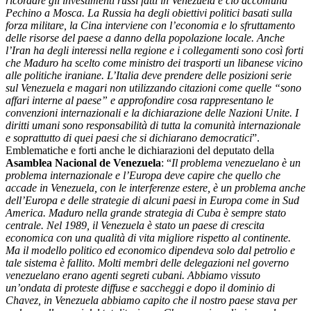
ricordare gli investimenti russi fatti in Venezuela e ciò accomuna
Pechino a Mosca. La Russia ha degli obiettivi politici basati sulla
forza militare, la Cina interviene con l’economia e lo sfruttamento
delle risorse del paese a danno della popolazione locale. Anche
l’Iran ha degli interessi nella regione e i collegamenti sono così forti
che Maduro ha scelto come ministro dei trasporti un libanese vicino
alle politiche iraniane. L’Italia deve prendere delle posizioni serie
sul Venezuela e magari non utilizzando citazioni come quelle “sono
affari interne al paese” e approfondire cosa rappresentano le
convenzioni internazionali e la dichiarazione delle Nazioni Unite. I
diritti umani sono responsabilità di tutta la comunità internazionale
e soprattutto di quei paesi che si dichiarano democratici
”.
Emblematiche e forti anche le dichiarazioni del deputato della
Asamblea Nacional de Venezuela
: “
Il problema venezuelano è un
problema internazionale e l’Europa deve capire che quello che
accade in Venezuela, con le interferenze estere, è un problema anche
dell’Europa e delle strategie di alcuni paesi in Europa come in Sud
America. Maduro nella grande strategia di Cuba è sempre stato
centrale. Nel 1989, il Venezuela è stato un paese di crescita
economica con una qualità di vita migliore rispetto al continente.
Ma il modello politico ed economico dipendeva solo dal petrolio e
tale sistema è fallito. Molti membri delle delegazioni nel governo
venezuelano erano agenti segreti cubani. Abbiamo vissuto
un’ondata di proteste diffuse e saccheggi e dopo il dominio di
Chavez, in Venezuela abbiamo capito che il nostro paese stava per