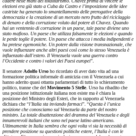
cadere nelle mani del totalitarismo. Chavez prima di vincere le
elezioni era già stato a Cuba da Castro e l’imposizione delle idee
castriste ha generato lo smantellamento delle prerogative della
democrazia e la creazione di un mercato nero frutto del riciclaggio
di denaro e della corruzione voluto dal potere di Chavez. Quando
hai un ventennio di corruzione in un paese, tale paese diviene uno
stato mafioso. Un paese che utilizza falsamente le elezioni e quando
le perde toglie il potere. Un paese che attacca i media indipendenti e
ha pretese egemoniche. Un potere dalla visione transnazionale, che
vuole influenzare anche altri paesi così come lo stesso Venezuela è
influenzato dall’estero. Il Venezuela vuole una guerra contro
l’Occidente e contro i valori dei Paesi europei
”.
Il senatore
Adolfo Urso
ho ricordato di aver dato vita ad una
formazione politica informale di amicizia con il Venezuela a cui
hanno aderito quasi ottanta parlamentari di tutto lo schieramento
politico, tranne che del
Movimento 5 Stelle
. Urso ha ribadito che
una posizione istituzionale italiana non esiste ma è chiara la
posizione del Ministro degli Esteri, che in rapporto al Venezuela
dichiara che “
l’Italia sta inviando farmaci
”. “
Questa è l’unica
posizione che conosciamo sul Venezuela da parte del nostro
ministro. La totale disattenzione del dramma del Venezuela e degli
innumerevoli italiani che sono nel paese latino americano.
Ultimamente in Italia sembra che ogni volta vi sia la necessità di
prendere posizione su questioni politiche estere, l’Italia è con le