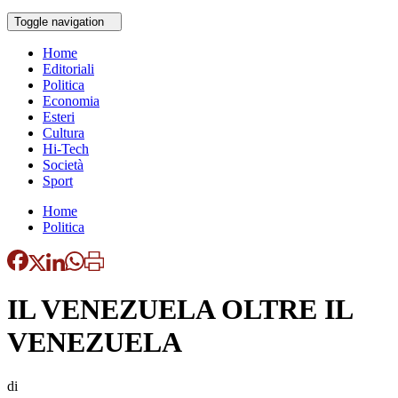
Toggle navigation
Home
Editoriali
Politica
Economia
Esteri
Cultura
Hi-Tech
Società
Sport
Home
Politica
IL VENEZUELA OLTRE IL
VENEZUELA
di