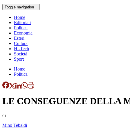
Toggle navigation
Home
Editoriali
Politica
Economia
Esteri
Cultura
Hi-Tech
Società
Sport
Home
Politica
LE CONSEGUENZE DELLA M
di
Mino Tebaldi