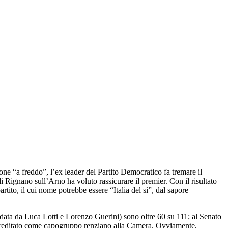
ne “a freddo”, l’ex leader del Partito Democratico fa tremare il
i Rignano sull’Arno ha voluto rassicurare il premier. Con il risultato
rtito, il cui nome potrebbe essere “Italia del sì”, dal sapore
guidata da Luca Lotti e Lorenzo Guerini) sono oltre 60 su 111; al Senato
ccreditato come capogruppo renziano alla Camera. Ovviamente,