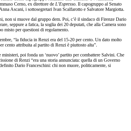
ommaso Cerno, ex direttore de
L’Espresso
. Il capogruppo al Senato
Anna Ascani, i sottosegretari Ivan Scalfarotto e Salvatore Margiotta.
ini, non si muove dal gruppo dem. Poi, c’è il sindaco di Firenze Dario
rare, seppure a fatica, la soglia dei 20 deputati, che alla Camera sono
o misto per questioni di regolamento.
tembre, “la fiducia in Renzi era del 15-20 per cento. Un dato molto
 cento attribuita al partito di Renzi è piuttosto alta”.
 e ministeri, poi fonda un ‘nuovo’ partito per combattere Salvini. Che
 scissione di Renzi “era una storia annunciata: quella di un Governo
definito Dario Franceschini: chi non muore, politicamente, si