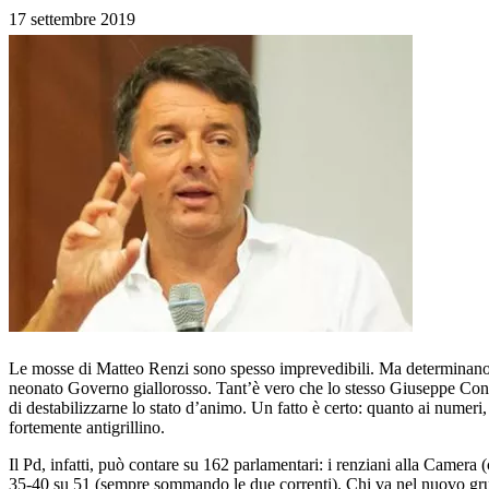
17 settembre 2019
Le mosse di Matteo Renzi sono spesso imprevedibili. Ma determinano, s
neonato Governo giallorosso. Tant’è vero che lo stesso Giuseppe Conte s
di destabilizzarne lo stato d’animo. Un fatto è certo: quanto ai numeri,
fortemente antigrillino.
Il Pd, infatti, può contare su 162 parlamentari: i renziani alla Camera 
35-40 su 51 (sempre sommando le due correnti). Chi va nel nuovo gru