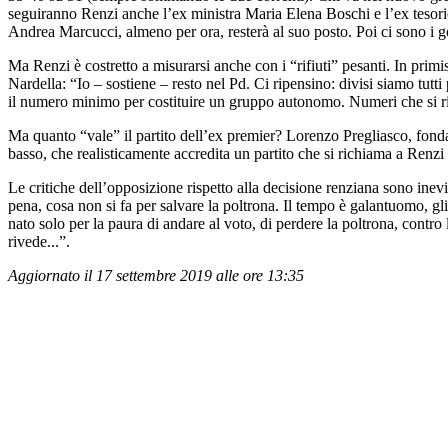
seguiranno Renzi anche l’ex ministra Maria Elena Boschi e l’ex tes
Andrea Marcucci, almeno per ora, resterà al suo posto. Poi ci sono i go
Ma Renzi è costretto a misurarsi anche con i “rifiuti” pesanti. In prim
Nardella: “Io – sostiene – resto nel Pd. Ci ripensino: divisi siamo tutt
il numero minimo per costituire un gruppo autonomo. Numeri che si ri
Ma quanto “vale” il partito dell’ex premier? Lorenzo Pregliasco, fonda
basso, che realisticamente accredita un partito che si richiama a Renzi i
Le critiche dell’opposizione rispetto alla decisione renziana sono inev
pena, cosa non si fa per salvare la poltrona. Il tempo è galantuomo, gl
nato solo per la paura di andare al voto, di perdere la poltrona, cont
rivede...”.
Aggiornato il 17 settembre 2019 alle ore 13:35