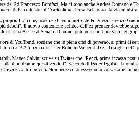
oriere del Pd Francesco Bonifazi. Ma ci sono anche Andrea Romano e T
vernativi: la ministra all’Agricoltura Teresa Bellanova, la viceministra 
is, proprio Lotti che, insieme al neo ministro della Difesa Lorenzo Guer
i più deboli”. Il nuovo contenitore politico dell’ex premier dovrebbe supe
ducono tra 8 e 10 al Senato. Dunque, potranno confluire solo nel grupp
tore di YouTrend, sostiene che in piena crisi di governo, ai primi di set
ntorno al 3-3,5 per cento”. Per Roberto Weber di Ixè, “la soglia del 5 per
itabili. Matteo Salvini scrive su Twitter che “Renzi, prima incassa posti
i italiani puniranno questi venduti”. Secondo il leader leghista, la mini
ro la Lega e contro Salvini. Non pensavo di essere un incubo come mi ha 