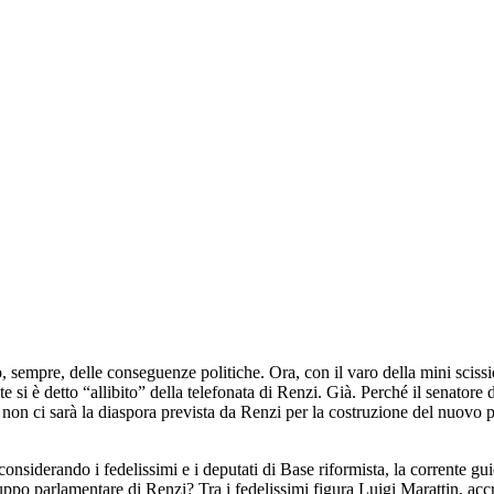
empre, delle conseguenze politiche. Ora, con il varo della mini scissio
i è detto “allibito” della telefonata di Renzi. Già. Perché il senatore d
 non ci sarà la diaspora prevista da Renzi per la costruzione del nuovo pa
(considerando i fedelissimi e i deputati di Base riformista, la corrente 
ppo parlamentare di Renzi? Tra i fedelissimi figura Luigi Marattin, a