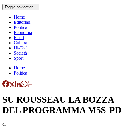
Toggle navigation
Home
Editoriali
Politica
Economia
Esteri
Cultura
Hi-Tech
Società
Sport
Home
Politica
SU ROUSSEAU LA BOZZA
DEL PROGRAMMA M5S-PD
di