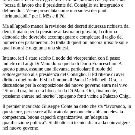
“bozza di lavoro che il presidente del Consiglio sta integrando e
definendo”. Viene presentata come una sintesi dei punti
“irrinunciabili” per il M5s e il Pd.
Ma all’appello manca la revisione dei decreti sicurezza richiesta dai
dem, il piano per la pensione ai lavoratori giovani, la riforma
elettorale che dovrebbe accompagnare e completare il taglio del
numero dei parlamentari. Si tratta di questioni ancora irrisolte sulle
quali non si è raggiunta una sintesi.
Intanto, ieri è stato sciolto il nodo dei vicepremier, con il passo
indietro di Luigi Di Maio dopo quello di Dario Franceschini. A
questo punto, assume una rilevanza particolare il ruolo del
sottosegretario alla presidenza del Consiglio. Il Pd ritiene di aver
diritto a quel ruolo. E si fa il nome di Paola De Micheli. Ora, la
discussione per la composizione del nuovo governo entra nel vivo.
“Sino ad ora, tutto era bloccato da Di Maio. Ora, finalmente,
possiamo entrare nel merito”, spiegano fonti vicine a Palazzo Chigi.
Il premier incaricato Giuseppe Conte ha detto che sta “lavorando, in
queste ore, per essere affiancato da persone che abbiano elevata
competenza, buona capacità organizzativa, un’adeguata
qualificazione politica”. Si dibatte sui tecnici di area da coinvolgere
nel nuovo governo.