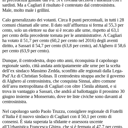
sardisti. Ma a Cagliari il risultato è contestato dal centrosinistra.
Male, molto male i grillini.
Calo generalizzato dei votanti. Circa 8 punti percentuali, in tutti i 28
comuni chiamati alle urne. Il dato sull’affluenza si ferma al 55,3 per
cento, solo un elettore su due si è recato alle urne, rispetto al 63,1
per cento della precedente tornata per le amministrative. A Cagliari
ha votato il 51,7 per cento (60,2 per cento nel 2016) degli aventi
diritto, a Sassari il 54,7 per cento (63,8 per cento), ad Alghero il 58,6
per cento (63,9 per cento).
Dunque, il centrodestra, dopo otto anni, riconquista il capoluogo
regionale sardo, città andata anticipatamente alle urne per la scelta
dell’ex sindaco Massimo Zedda, sconfitto alle regionali dalla Lega-
Psd’Az di Christian Solinas. Il centrodestra strappa anche il governo
di Alghero al centrosinistra, che conquista Sinnai, altro comune
dell’area metropolitana di Cagliari con oltre 15mila abitanti, e si
trova in vantaggio a Sassari, che andrà al ballottaggio il prossimo 30
giugno insieme a Monserrato, dove tre liste civiche sono davanti al
centrosinistra.
Nel capoluogo sardo Paolo Truzzu, consigliere regionale di Fratelli
d’Italia è il nuovo sindaco di Cagliari con il 50,1 per cento di
consensi. È stata superata la sfidante e assessora uscente
all’Urbanistica Francesca Ghirra, che si è fermata al 47,7 per cento.