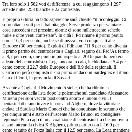
Tra loro solo 1.582 voti di differenza, a cui si aggiungono 1.297
schede nulle, 258 bianche e 22 contestate.
E proprio Ghirra ha fatto sapere che sarà chiesto “il riconteggio. Ci
sono ottanta voti per il ballottaggio. Serve prudenza per valutare
cosa succederà nei prossimi giorni: ci sono milletrecento schede
nulle e oltre venti contestate”. In città il Pd rimane il primo partito
con il 16,3 per cento, anche se dimezza i voti conquistati alle
Europee (30 per cento). Exploit di Fdi: con l’11,6 per cento diventa
il primo partito del centrodestra a Cagliari, seguito dal Psd’Az fermo
al 9,7 per cento, due punti in più rispetto al 2016 quando però era
alleato del centrosinistra. Lega ancora in calo, inchiodata al 5,4 per
cento contro il 22,7 delle Europee e dell’8,9 delle regionali. Il
Carroccio però conquista il suo primo sindaco in Sardegna: è Tittino
Cau di Illorai, in provincia di Sassari.
Assente a Cagliari il Movimento 5 stelle, che ha ritirato la
certificazione della lista dopo le polemiche sul candidato Alessandro
Murenu per suoi vecchi post contro aborto e unioni civili. I
pentastellati erano invece in corsa ad Alghero, dove la vittoria è
andata al Sardista Mario Conoci che ha conquistato lo scranno che
per cinque anni è stato dell’uscente Mario Bruno, ex consigliere
regionale Pd a capo di una coalizione di centrosinistra che annovera
al suo interno la civica X Alghero, primo partito con il 16,9 per
cento seguito da Forza Italia con il 12,5 per cento. La Lega mantiene