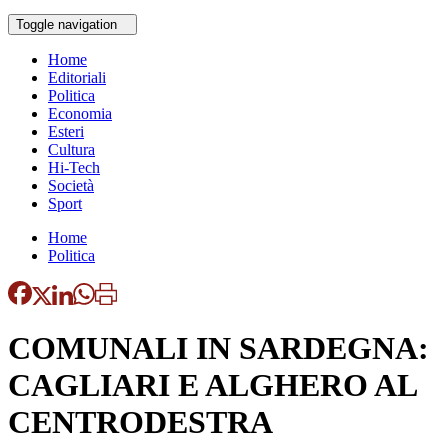
Toggle navigation
Home
Editoriali
Politica
Economia
Esteri
Cultura
Hi-Tech
Società
Sport
Home
Politica
COMUNALI IN SARDEGNA:
CAGLIARI E ALGHERO AL
CENTRODESTRA