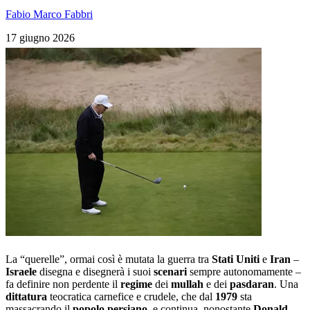
Fabio Marco Fabbri
17 giugno 2026
La “querelle”, ormai così è mutata la guerra tra
Stati Uniti
e
Iran
–
Israele
disegna e disegnerà i suoi
scenari
sempre autonomamente –
fa definire non perdente il
regime
dei
mullah
e dei
pasdaran
. Una
dittatura
teocratica carnefice e crudele, che dal
1979
sta
massacrando il
popolo persiano
, e continua, nonostante
Donald