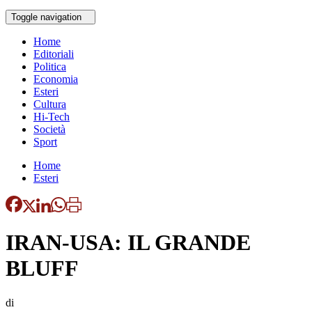
Toggle navigation
Home
Editoriali
Politica
Economia
Esteri
Cultura
Hi-Tech
Società
Sport
Home
Esteri
IRAN-USA: IL GRANDE
BLUFF
di