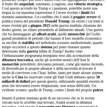
il frutto dei
negoziati
, ostentano, a ragione, una
vittoria
strategica
.
Così questo accordo tra Trump e i pasdaran, potrebbe porre una
tregua la cui massima espressione è l’avere rivelato i
limiti
del
dominio statunitense. Un conflitto che è stato il
peggior errore
di
politica estera del presidente
Donald Trump
; un errore i cui tratti si
erano rivelati già a
giugno
2025
nella guerra mutilata chiamata dei
dodici giorni, un chiaro preambolo al fallimento attuale. Una guerra
che ha danneggiato gli
alleati arabi
, quelle
monarchie
del Golfo
grandi produttori di petrolio che basano il loro modello economico
su nicchie di
stabilità
nel turbolento scenario mediorientale; quanto
tempo occorrerà a questo
sistema
per poter risanare quanto
deteriorato dalla
guerra
fallita di Trump? Inoltre visto
l’imbarazzante programma trumpiano teso alla accettazione della
dittatura teocratica
, anche gli acerrimi nemici dell’Iran le
monarchie
petrolifere, dovranno pensare, come già stanno facendo,
di diversificare le proprie alleanze e della necessità di trovare il
modo di convivere con l’Iran. Infine, tanto per tirare alcune somme,
anche la
Cina
ha osservato come gli Stati Uniti abbiano speso
50
miliardi di dollari
per questa guerra, utilizzando quantità enormi di
armi che dovranno essere rimpiazzate, non senza difficoltà. Un
evidente scontro, quello di Trump, contro i limiti del proprio
potere
.
Intanto il potere iraniano gode di un successo che se lo avesse
cercato non lo avrebbe mai trovato. Andrà avanti la dittatura
teocratica, sarà tassato il
passaggio per Hormuz
e proseguirà il