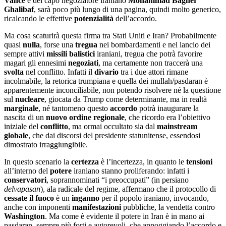
Vance
e del capo negoziatore iraniano
Mohammad Bagher
Ghalibaf
, sarà poco più lungo di una pagina, quindi molto generico,
ricalcando le effettive
potenzialità
dell’accordo.
Ma cosa scaturirà questa firma tra Stati Uniti e Iran? Probabilmente
quasi
nulla
, forse una
tregua
nei bombardamenti e nel lancio dei
sempre attivi
missili balistici
iraniani, tregua che potrà favorire
magari gli ennesimi
negoziati
, ma certamente non traccerà una
svolta
nel conflitto. Infatti il
divario
tra i due attori rimane
incolmabile, la retorica trumpiana e quella dei mullah/pasdaran è
apparentemente inconciliabile, non potendo risolvere né la questione
sul
nucleare
, giocata da Trump come determinante, ma in realtà
marginale
, né tantomeno questo
accordo
potrà inaugurare la
nascita di un
nuovo ordine regionale
, che ricordo era l’obiettivo
iniziale del
conflitto
, ma ormai occultato sia dal
mainstream
globale
, che dai discorsi del presidente statunitense, essendosi
dimostrato irraggiungibile.
In questo scenario la
certezza
è l’incertezza, in quanto le
tensioni
all’interno del
potere
iraniano stanno proliferando: infatti i
conservatori
, soprannominati “i preoccupati” (in persiano
delvapasan
), ala radicale del regime, affermano che il protocollo di
cessate il fuoco
è un
inganno
per il popolo iraniano, invocando,
anche con imponenti
manifestazioni
pubbliche, la vendetta contro
Washington
. Ma come è evidente il potere in Iran è in mano ai
pasdaran, sempre più forti e autorevoli, che appoggiando l’accordo e