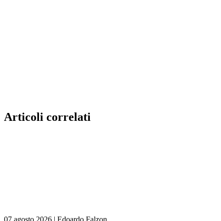
Articoli correlati
07 agosto 2026
|
Edoardo Falzon