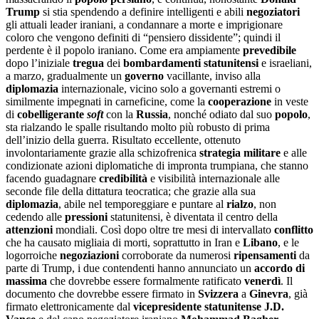
Trump
si stia spendendo a definire intelligenti e abili
negoziatori
gli attuali leader iraniani, a condannare a morte e imprigionare
coloro che vengono definiti di “pensiero dissidente”; quindi il
perdente è il popolo iraniano. Come era ampiamente
prevedibile
dopo l’iniziale
tregua
dei
bombardamenti statunitensi
e israeliani,
a marzo, gradualmente un
governo
vacillante, inviso alla
diplomazia
internazionale, vicino solo a governanti estremi o
similmente impegnati in carneficine, come la
cooperazione
in veste
di
cobelligerante
soft
con la
Russia
, nonché odiato dal suo
popolo
,
sta rialzando le spalle risultando molto più robusto di prima
dell’inizio della guerra. Risultato eccellente, ottenuto
involontariamente grazie alla schizofrenica
strategia militare
e alle
condizionate azioni diplomatiche di impronta trumpiana, che stanno
facendo guadagnare
credibilità
e visibilità internazionale alle
seconde file della dittatura teocratica; che grazie alla sua
diplomazia
, abile nel temporeggiare e puntare al
rialzo
, non
cedendo alle
pressioni
statunitensi, è diventata il centro della
attenzioni
mondiali. Così dopo oltre tre mesi di intervallato
conflitto
che ha causato migliaia di morti, soprattutto in Iran e
Libano
, e le
logorroiche
negoziazioni
corroborate da numerosi
ripensamenti
da
parte di Trump, i due contendenti hanno annunciato un
accordo di
massima
che dovrebbe essere formalmente ratificato
venerdì
. Il
documento che dovrebbe essere firmato in
Svizzera
a
Ginevra
, già
firmato elettronicamente dal
vicepresidente
statunitense J.D.