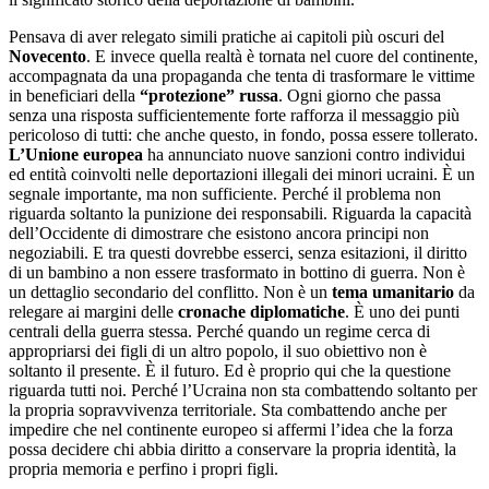
Pensava di aver relegato simili pratiche ai capitoli più oscuri del
Novecento
. E invece quella realtà è tornata nel cuore del continente,
accompagnata da una propaganda che tenta di trasformare le vittime
in beneficiari della
“protezione” russa
. Ogni giorno che passa
senza una risposta sufficientemente forte rafforza il messaggio più
pericoloso di tutti: che anche questo, in fondo, possa essere tollerato.
L’Unione europea
ha annunciato nuove sanzioni contro individui
ed entità coinvolti nelle deportazioni illegali dei minori ucraini. È un
segnale importante, ma non sufficiente. Perché il problema non
riguarda soltanto la punizione dei responsabili. Riguarda la capacità
dell’Occidente di dimostrare che esistono ancora principi non
negoziabili. E tra questi dovrebbe esserci, senza esitazioni, il diritto
di un bambino a non essere trasformato in bottino di guerra. Non è
un dettaglio secondario del conflitto. Non è un
tema umanitario
da
relegare ai margini delle
cronache diplomatiche
. È uno dei punti
centrali della guerra stessa. Perché quando un regime cerca di
appropriarsi dei figli di un altro popolo, il suo obiettivo non è
soltanto il presente. È il futuro. Ed è proprio qui che la questione
riguarda tutti noi. Perché l’Ucraina non sta combattendo soltanto per
la propria sopravvivenza territoriale. Sta combattendo anche per
impedire che nel continente europeo si affermi l’idea che la forza
possa decidere chi abbia diritto a conservare la propria identità, la
propria memoria e perfino i propri figli.