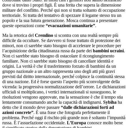
dove si trovino i propri figli. È una ferita che supera la dimensione
militare del conflitto. Perché qui non si tratta soltanto di occupazione
territoriale. Si tratta del tentativo di spezzare il legame stesso tra un
popolo e la sua futura generazione. Mosca continua a presentare
queste operazioni come
“evacuazioni umanitarie”
.
Ma la retorica del
Cremlino
si scontra con una realtà sempre più
difficile da occultare. Se davvero si fosse trattato di protezione dei
minori, non ci sarebbe stato bisogno di accelerare le procedure per
l’acquisizione della cittadinanza russa da parte dei
bambini ucraini
.
Non ci sarebbe stato bisogno di ostacolare il ricongiungimento
familiare. Non ci sarebbe stato bisogno di cancellare identità e
origini. La verità è che il trasferimento forzato di bambini da un
gruppo nazionale a un altro rappresenta uno degli atti più gravi
previsti dal diritto internazionale, perché colpisce la continuità stessa
di una nazione. Ed è forse questo l’aspetto più sconvolgente della
vicenda: la progressiva normalizzazione dell’orrore. Le dichiarazioni
ufficiali si moltiplicano, i vertici internazionali si susseguono, le
risoluzioni vengono approvate, ma la sensazione è che il tempo stia
lentamente consumando anche la capacità di indignarsi.
Sybiha
ha
detto che il mondo deve passare
“dalle dichiarazioni forti ad
azioni concrete”
. È una frase che fotografa perfettamente il
problema. Perché oggi il rischio più grande non è soltanto l’impunità
russa. È l’assuefazione occidentale.
L’Europa
conosce molto bene
il significato storico della deportazione di bambini.