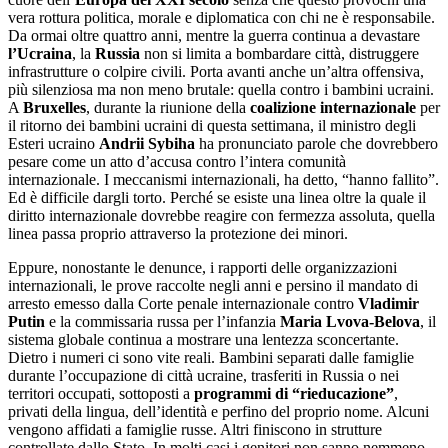
vera rottura politica, morale e diplomatica con chi ne è responsabile.
Da ormai oltre quattro anni, mentre la guerra continua a devastare
l’Ucraina
, la
Russia
non si limita a bombardare città, distruggere
infrastrutture o colpire civili. Porta avanti anche un’altra offensiva,
più silenziosa ma non meno brutale: quella contro i bambini ucraini.
A
Bruxelles
, durante la riunione della
coalizione internazionale
per
il ritorno dei bambini ucraini di questa settimana, il ministro degli
Esteri ucraino
Andrii Sybiha
ha pronunciato parole che dovrebbero
pesare come un atto d’accusa contro l’intera comunità
internazionale. I meccanismi internazionali, ha detto, “hanno fallito”.
Ed è difficile dargli torto. Perché se esiste una linea oltre la quale il
diritto internazionale dovrebbe reagire con fermezza assoluta, quella
linea passa proprio attraverso la protezione dei minori.
Eppure, nonostante le denunce, i rapporti delle organizzazioni
internazionali, le prove raccolte negli anni e persino il mandato di
arresto emesso dalla Corte penale internazionale contro
Vladimir
Putin
e la commissaria russa per l’infanzia
Maria Lvova-Belova
, il
sistema globale continua a mostrare una lentezza sconcertante.
Dietro i numeri ci sono vite reali. Bambini separati dalle famiglie
durante l’occupazione di città ucraine, trasferiti in Russia o nei
territori occupati, sottoposti a
programmi di “rieducazione”
,
privati della lingua, dell’identità e perfino del proprio nome. Alcuni
vengono affidati a famiglie russe. Altri finiscono in strutture
controllate dallo Stato. In molti casi i genitori non sanno nemmeno