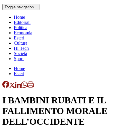
Toggle navigation
Home
Editoriali
Politica
Economia
Esteri
Cultura
Hi-Tech
Società
Sport
Home
Esteri
I BAMBINI RUBATI E IL
FALLIMENTO MORALE
DELL’OCCIDENTE