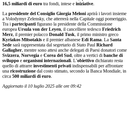
16,5 miliardi di
euro
tra fondi, intese e
iniziative
.
La
presidente del Consiglio Giorgia Meloni
aprirà i lavori insieme
a Volodymyr Zelensky, che atterrerà nella Capitale oggi pomeriggio.
Tra i
partecipanti
figurano la presidente della Commissione
europea
Ursula von der Leyen
, il cancelliere tedesco
Friedrich
Merz
, il premier polacco
Donald Tusk
, il primo ministro greco
Kyriakos Mītsotakīs
e il premier albanese
Edi Rama
. La
Santa
Sede
sarà rappresentata dal segretario di Stato Paul
Richard
Gallagher
, mentre sono attesi anche delegati di Paesi donatori come
Svizzera
,
Norvegia
e
Corea del Sud
, oltre a vertici di
banche
di
sviluppo
e
organismi internazionali
. L’
obiettivo
dichiarato resta
quello di attrarre
investimenti privati
indispensabili per affrontare
una
ricostruzione
dal costo stimato, secondo la Banca Mondiale, in
circa
500 miliardi di euro
.
Aggiornato il 10 luglio 2025 alle ore 09:42