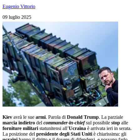
Eugenio Vittorio
09 luglio 2025
Kiev
avrà le sue
armi
. Parola di
Donald Trump
. La parziale
marcia indietro
del
commander-in-chief
sul possibile
stop
alle
forniture militari
statunitensi all’
Ucraina
è arrivata ieri in serata.
La posizione del
presidente degli Stati Uniti
è chiarissima: gli
ucraini
hanno il diritto e il dovere di difendersi, e possono farlo