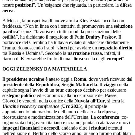
nostre
posizioni
”. Un’esigenza che riguarda, in particolare, la
difesa
aerea
.
A Mosca, la prospettiva di nuove armi a Kiev è stata accolta con
freddezza. “Non in linea con i tentativi di promuovere una
soluzione
pacifica
” e anzi “favorisce in tutti i modi la prosecuzione delle
ostilità
”, ha dichiarato il megafono di Putin
Dmitr
y Peskov
. Il
portavoce del Cremlino ha tuttavia evitato di attaccare direttamente
Trump, riconoscendo i suoi “
sforzi
per avviare un
negoziato diretto
tra Russia e Ucraina”. Secondo la
narrazione russa
, infatti, il
riarmo di Kiev sarebbe frutto di una “
linea
scelta dagli
europei
”.
OGGI ZELENSKY DA MATTARELLA
Il
presidente ucraino
è atteso oggi a
Roma
, dove verrà ricevuto dal
presidente della Repubblica
,
Sergio Mattarella
. Il
viaggio
nella
capitale segna l’avvio di un
tour
europeo
decisivo per assicurare
sostegno politico
ed economico alla ricostruzione del
Paese
.
Giovedì e venerdì, nella cornice della
Nuvola all
’
Eur
, si terrà la
Ukraine
recovery conference
(
Urc 2025
), il principale
appuntamento internazionale dell’anno dedicato alla
ripresa
,
ricostruzione e modernizzazione dell’Ucraina. La
conferenza
, co-
organizzata dai governi italiano e ucraino, punta a catalizzare nuovi
impegni
finanziari
e
accordi
, andando oltre i
risultati
ottenuti
nell’edizione di Berlino dello scorso anno, quando furono mobilitati