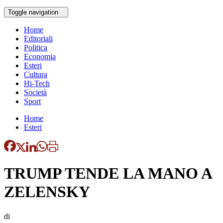
Toggle navigation
Home
Editoriali
Politica
Economia
Esteri
Cultura
Hi-Tech
Società
Sport
Home
Esteri
TRUMP TENDE LA MANO A
ZELENSKY
di