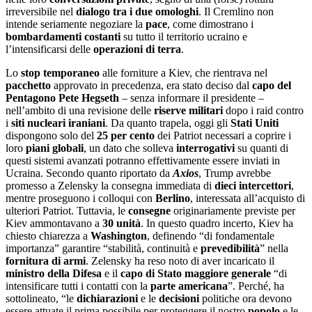
irreversibile nel
dialogo tra i due omologhi
. Il Cremlino non
intende seriamente negoziare la
pace
, come dimostrano i
bombardamenti
costanti
su tutto il territorio ucraino e
l’intensificarsi delle
operazioni di terra
.
Lo
stop temporaneo
alle forniture a Kiev, che rientrava nel
pacchetto
approvato in precedenza, era stato deciso dal
capo del
Pentagono
Pete Hegseth
– senza informare il presidente –
nell’ambito di una revisione delle
riserve militari
dopo i raid contro
i
siti nucleari iraniani
. Da quanto trapela, oggi gli
Stati Uniti
dispongono solo del
25 per cento
dei Patriot necessari a coprire i
loro
piani globali
, un dato che solleva
interrogativi
su quanti di
questi sistemi avanzati potranno effettivamente essere inviati in
Ucraina. Secondo quanto riportato da
Axios
, Trump avrebbe
promesso a Zelensky la consegna immediata di
dieci intercettori
,
mentre proseguono i colloqui con
Berlino
, interessata all’acquisto di
ulteriori Patriot. Tuttavia, le
consegne
originariamente previste per
Kiev ammontavano a
30 unità
. In questo quadro incerto, Kiev ha
chiesto chiarezza a
Washington
, definendo “di fondamentale
importanza” garantire “stabilità, continuità e
prevedibilità
” nella
fornitura di armi
. Zelensky ha reso noto di aver incaricato il
ministro della Difesa
e il
capo di Stato maggiore generale
“di
intensificare tutti i contatti con la
parte americana
”. Perché, ha
sottolineato, “le
dichiarazioni
e le
decisioni
politiche ora devono
essere attuate il prima possibile per proteggere il nostro
popolo
e le