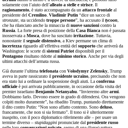
solamente con l’aiuto dell’
alleato a stelle e strisce
. Il
ragionamento
, è stato accompagnato da un
attacco frontale
al
presidente del
Cremlino
.
Vladimir Putin
“dice un sacco di
stronzate
, sta uccidendo
troppe persone
”, ha accusato il
tycoon
,
che ha rilanciato anche la minaccia di
nuove sanzioni
contro la
Russia
. La forte presa di posizione della
Casa Bianca
non è passata
inosservata a
Mosca
, dove ha suscitato
irritazione
. Tuttavia,
nonostante il
segnale distensivo
, a Kiev permane un clima di
incertezza
riguardo all’effettiva entità del
supporto
che arriverà da
Washington: le scorte di
sistemi Patriot
disponibili per il
Pentagono
risultano ridotte al
minimo storico
. Anche per via degli
ultimi attacchi dell’armata russa.
Già durante l’ultima
telefonata
con
Volodymyr Zelensky
, Trump
aveva in parte rassicurato il
presidente ucraino
, precisando che non
era stato lui a ordinare la sospensione degli aiuti. La
conferma
ufficiale
è poi arrivata pubblicamente, in occasione della visita del
premier israeliano
Benjamin Netanyahu
. “Invieremo altre
armi
.
Dobbiamo farlo. Devono essere in grado di difendersi. Ora vengono
colpiti molto duramente”, ha ribadito Trump, puntando direttamente
il dito contro Putin: “Non sono affatto contento. Sono
deluso
,
francamente, che non si sia fermato”. Il tono si è ulteriormente
inasprito, con il poco diplomatico riferimento alle – per usare un
termine diverso –
stupidaggini
pronunciate dal
presidente russo
nelle loro
conversazioni private
, segno di una (forse) rottura