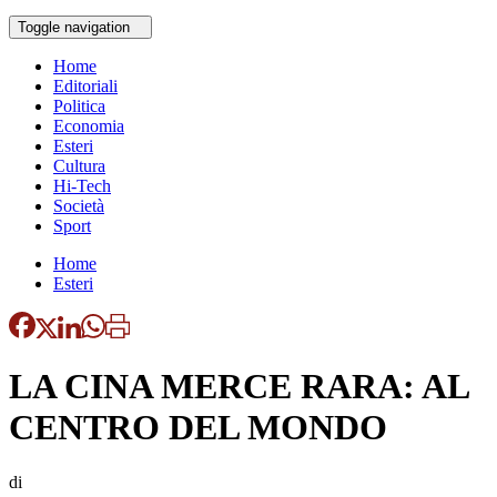
Toggle navigation
Home
Editoriali
Politica
Economia
Esteri
Cultura
Hi-Tech
Società
Sport
Home
Esteri
LA CINA MERCE RARA: AL
CENTRO DEL MONDO
di