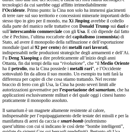
tecnologici da cui sarebbe oggi afflitto irrimediabilmente
l’Occidente
. Primo punto: la Cina non solo ha immensi giacimenti
di terre rare sul suo territorio e concessioni minerarie importanti dello
stesso tipo in giro per il mondo, ma
Xi Jinping
avrebbe il coltello
dalla parte del manico nelle trattative con
Donald Trump
sui
dazi
e
sull’
interscambio commerciale
con gli
Usa
. E ciò dipende dal fatto
che è Pechino, l’ultima roccaforte del
capitalismo
(
comunista
) di
Stato, ad avere il monopolio della raffinazione e dell’esportazione
mondiale (pari al
92 per cento
) dei
metalli rari lavorati
,
indispensabili nelle produzioni strategiche degli armamenti e dell’Ai.
Fu
Deng Xiaoping
a dire profeticamente all’inizio degli anni
Ottanta, fin dai tempi della sua “
rivoluzione
”, che “il
Medio Oriente
ha il
petrolio
, ma la Cina possiede i
metalli rari
”, e l’Occidente
sottovalutò fin da allora il suo monito. Un esempio tra tutti farà la
differenza per capire di che cosa stiamo trattando. Nel recente
braccio di ferro con gli Usa, la Cina ha posto severi limiti alle
autorizzazioni governative per
l’esportazione del
samarium
, che ha
applicazioni esclusivamente militari e del quale oggi i cinesi hanno
praticamente il monopolio assoluto.
Il samarium è un magnete altamente resistente al calore,
indispensabile per l’equipaggiamento delle testate dei missili e per la
manifattura di aerei da caccia e
smart-bomb
(eufemismo
quest’ultimo con cui si indicano le così dette “bombe intelligenti”,
guidate da sistemi Gps sui bersagli predefiniti). Pertanto gli Usa,