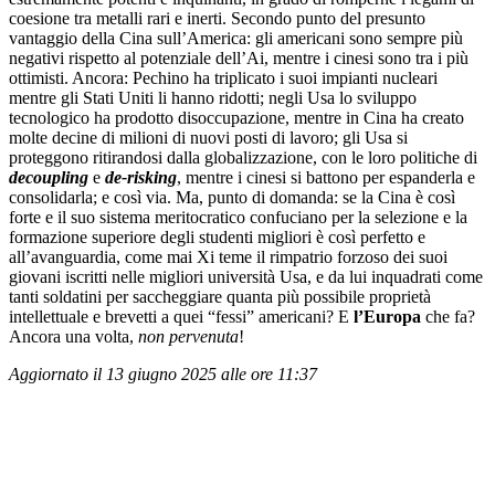
coesione tra metalli rari e inerti. Secondo punto del presunto
vantaggio della Cina sull’America: gli americani sono sempre più
negativi rispetto al potenziale dell’Ai, mentre i cinesi sono tra i più
ottimisti. Ancora: Pechino ha triplicato i suoi impianti nucleari
mentre gli Stati Uniti li hanno ridotti; negli Usa lo sviluppo
tecnologico ha prodotto disoccupazione, mentre in Cina ha creato
molte decine di milioni di nuovi posti di lavoro; gli Usa si
proteggono ritirandosi dalla globalizzazione, con le loro politiche di
decoupling
e
de-risking
, mentre i cinesi si battono per espanderla e
consolidarla; e così via. Ma, punto di domanda: se la Cina è così
forte e il suo sistema meritocratico confuciano per la selezione e la
formazione superiore degli studenti migliori è così perfetto e
all’avanguardia, come mai Xi teme il rimpatrio forzoso dei suoi
giovani iscritti nelle migliori università Usa, e da lui inquadrati come
tanti soldatini per saccheggiare quanta più possibile proprietà
intellettuale e brevetti a quei “fessi” americani? E
l’Europa
che fa?
Ancora una volta,
non pervenuta
!
Aggiornato il 13 giugno 2025 alle ore 11:37