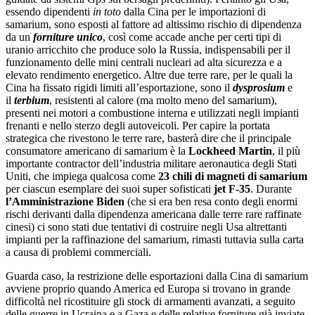
essendo dipendenti
in toto
dalla Cina per le importazioni di
samarium, sono esposti al fattore ad altissimo rischio di dipendenza
da un
forniture unico
, così
come accade anche per certi tipi di
uranio arricchito che produce solo la Russia, indispensabili per il
funzionamento delle mini centrali nucleari ad alta sicurezza e a
elevato rendimento energetico. Altre due terre rare, per le quali la
Cina ha fissato rigidi limiti all’esportazione, sono il
dysprosium
e
il
terbium
, resistenti al calore (ma molto meno del samarium),
presenti
nei motori a combustione interna e utilizzati negli impianti
frenanti e nello sterzo degli autoveicoli. Per capire la portata
strategica che rivestono le terre rare, basterà dire che il principale
consumatore americano di samarium è la
Lockheed Martin
, il più
importante contractor dell’industria militare aeronautica degli Stati
Uniti, che impiega qualcosa come
23 chili di magneti di samarium
per ciascun esemplare dei suoi super sofisticati
jet F-35
. Durante
l’Amministrazione
Biden
(che si era ben resa conto degli enormi
rischi derivanti dalla dipendenza americana dalle terre rare raffinate
cinesi) ci sono stati due tentativi di costruire negli Usa altrettanti
impianti per la raffinazione del samarium, rimasti tuttavia sulla carta
a causa di problemi commerciali.
Guarda caso, la restrizione delle esportazioni dalla Cina di samarium
avviene proprio quando America ed Europa si trovano in grande
difficoltà nel ricostituire gli stock di armamenti avanzati, a seguito
delle guerre in Ucraina e a Gaza e delle relative forniture già inviate