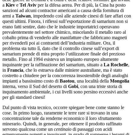
a
Kiev
e
Tel
Aviv
per la difesa aerea. Per di più, la Cina ha posto
sanzioni ad alcuni contractor americani a causa della fornitura di
armi a
Taiwan
, impedendo così alle aziende cinesi di fare affari con
questi ultimi. Finora, i riflessi sull’esportazione di samarium non si
erano fatti sentire, dato che le industrie importatrici operavano
prevalentemente nel settore chimico, miscelando il metallo raro al
cobalto prima di venderlo alle manifatture che fabbricano magneti
per rivenderli poi ai contraenti dell’industria militare. Ora, il
problema sta tutto lì, dato che il controllo cinese sull’export di
samarium prende di mira proprio l’utilizzatore finale del prezioso
metallo. Fino al 1994 esisteva un impianto europeo altamente
inquinante per la raffinazione del samarium, situato a
La Rochelle
,
in
Francia
, che lo estraeva dalle miniere australiane, ma è stato
costretto a chiudere per la concorrenza insostenibile degli analoghi
impianti a bassissimo costo di
Baotou
, una località della
Mongolia
interna, verso il Sud del deserto di
Gobi
, con una triste storia di
inquinamento ambientale, i cui livelli sono persino eccessivi anche
per gli standard cinesi!
Dal punto di vista tecnico, occorre spiegare bene come stanno le
cose. In primo luogo, raramente le terre rare si trovano in una
concentrazione tale da renderne economico il loro sfruttamento
minerario. Quindi, in generale, per ottenere il prodotto raffinato
servono qualcosa come un
centinaio
di passaggi con acidi
estremamente potenti e inquinanti, in grado di romperne i legami di