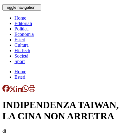
Toggle navigation
Home
Editoriali
Politica
Economia
Esteri
Cultura
Hi-Tech
Società
Sport
Home
Esteri
INDIPENDENZA TAIWAN,
LA CINA NON ARRETRA
di