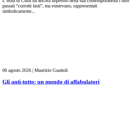
L’isola di Cuba ha ancora impresso nella sua contemporaneità i suoi
passati “corrotti fasti”, ma esistevano, rappresentati
simbolicamente...
06 agosto 2026
|
Maurizio Guaitoli
Gli anti-tutto: un mondo di affabulatori