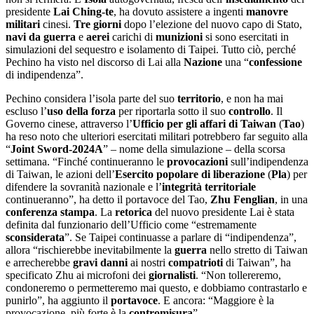
presidente
Lai Ching-te
, ha dovuto assistere a ingenti
manovre
militari
cinesi.
Tre
giorni
dopo l’elezione del nuovo capo di Stato,
navi da guerra
e
aerei
carichi di
munizioni
si sono esercitati in
simulazioni del sequestro e isolamento di Taipei. Tutto ciò, perché
Pechino ha visto nel discorso di Lai alla
Nazione
una “
confessione
di indipendenza”.
Pechino considera l’isola parte del suo
territorio
, e non ha mai
escluso l’
uso della forza
per riportarla sotto il suo
controllo
. Il
Governo cinese, attraverso l’
Ufficio per gli affari di Taiwan
(
Tao
)
ha reso noto che ulteriori esercitati militari potrebbero far seguito alla
“
Joint Sword-2024A
” – nome della simulazione – della scorsa
settimana. “Finché continueranno le
provocazioni
sull’indipendenza
di Taiwan, le azioni dell’
Esercito popolare di liberazione
(
Pla
) per
difendere la sovranità nazionale e l’
integrità territoriale
continueranno”, ha detto il portavoce del Tao,
Zhu Fenglian
, in una
conferenza
stampa
. La
retorica
del nuovo presidente Lai è stata
definita dal funzionario dell’Ufficio come “estremamente
sconsiderata
”. Se Taipei continuasse a parlare di “indipendenza”,
allora “rischierebbe inevitabilmente la
guerra
nello stretto di Taiwan
e arrecherebbe
gravi
danni
ai nostri
compatrioti
di Taiwan”, ha
specificato Zhu ai microfoni dei
giornalisti
. “Non tollereremo,
condoneremo o permetteremo mai questo, e dobbiamo contrastarlo e
punirlo”, ha aggiunto il
portavoce
. E ancora: “Maggiore è la
provocazione, più forte è la
contromisura
”.