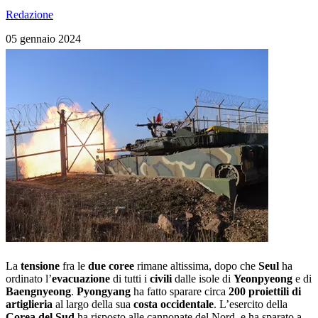
Redazione
05 gennaio 2024
La
tensione
fra le
due
coree
rimane altissima, dopo che
Seul
ha
ordinato l’
evacuazione
di tutti i
civili
dalle isole di
Yeonpyeong
e di
Baengnyeong
.
Pyongyang
ha fatto sparare circa
200
proiettili
di
artiglieria
al largo della sua
costa
occidentale
. L’esercito della
Corea del Sud
ha risposto alle cannonate del Nord, e ha sparato a