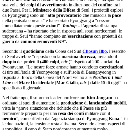
sua volta dei
colpi
di
avvertimento
in direzione del
confine
tra i
due Paesi. Per il
Ministero
della
Difesa
di Seul, i proiettili esplosi
da Pyongyang sono un “
atto
provocatorio
che minaccia la
pace
nella penisola coreana” e ha esortato Pyongyang a “cessare
immediatamente queste
azioni
”.
Yonhap
– l’
agenzia
di stampa
sudcoreana – ha riportato che in risposta agli spari nordcoreani, le
truppe di Seul “hanno compiuto un’
esercitazione
con proiettili da
guerra da
cannoni
semoventi
K9
”.
Secondo il
quotidiano
della Corea del Sud
Chosun Ilbo
, l’esercito
di Seul avrebbe “risposto con la
massima
durezza
, inviando il
doppio
dei proiettili (
400
colpi
,
ndr
.)” rispetto ai 200 lanciati da
Pyongyang. “Le nostre forze armate hanno condotto
esercitazioni
di tiro sull’isola di Yeonpyeong e sull’isola di Baengnyeong in
risposta al fuoco della Corea del Nord vicino alla
Northern Limit
Line
nel
Mare
Occidentale
(
Mar
Giallo
,
ndr
.)
dalle 15
di oggi” ha
specificato il giornale.
Nel frattempo, il supremo leader nordcoreano
Kim
Jong-un
ha
ordinato ai suoi di aumentare la
produzione
di
lanciamissili
mobili
,
vista la “grave situazione che richiede che il Paese sia più
fermamente preparato per una
resa dei conti
militare con il
nemico
”, come riferito dall’agenzia stampa di Pyongyang
Kcna
. Tra
le due nazioni, la tensione resta altissima. Secondo alcuni
esperti
di
geopolitica, il capo di Stato nordcoreano aumenterà molto