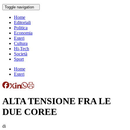
Toggle navigation
Home
Editoriali
Politica
Economia
Esteri
Cultura
Hi-Tech
Società
Sport
Home
Esteri
ALTA TENSIONE FRA LE
DUE COREE
di