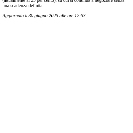
(attualmente al 25 per cento), su cui si continua a negoziare senza
una scadenza definita.
Aggiornato il 30 giugno 2025 alle ore 12:53