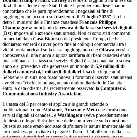
Donald Trump
e
Mark Carney
avrebbero raggiunto un’intesa sui
dazi
. Il presidente degli Stati Uniti e il premier canadese “hanno
concordato che le parti riprenderanno i negoziati al fine di
raggiungere un accordo sui
dazi
entro il
21 luglio 2025
”. Lo ha
detto il ministro delle Finanze canadese
Francois-Philippe
Champagne
annunciando la
revoca della tassa sui servizi digitali
(
Dst
) imposta alle aziende statunitensi. Non ci sono stati commenti
immediati dalla
Casa Bianca
o dal presidente Trump, che ha
dichiarato venerdì di aver posto fine ai colloqui commerciali tra i
vicini nordamericani sulla tassa, aggiungendo che
Ottawa
verrà a
conoscenza di una nuova aliquota tariffaria sui beni canadesi entro
una settimana. La tassa sui servizi digitali è stata emanata lo scorso
anno e si prevedeva che generasse un introito di
5,9 miliardi di
dollari canadesi
(
4,2 miliardi di dollari Usa
) in cinque anni.
Sebbene la misura non fosse nuova, i fornitori di servizi statunitensi
avrebbero “rischiato un pagamento multimiliardario in Canada”
entro la data odierna, ha recentemente osservato la
Computer &
Communications Industry
Association
.
La tassa del 3 per cento si applica alle grandi aziende o
multinazionali come
Alphabet
,
Amazon
e
Meta
che forniscono
servizi digitali ai canadesi, e
Washington
aveva precedentemente
richiesto colloqui di risoluzione delle controversie sulla questione.
Queste aziende erano accusate di sfruttare la natura immateriale del
loro business per evitare di pagare il
fisco
. “L’abolizione della tassa