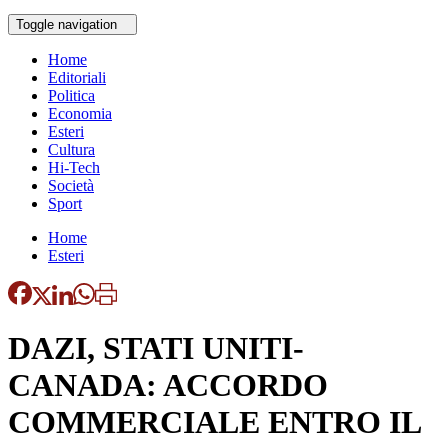
Toggle navigation
Home
Editoriali
Politica
Economia
Esteri
Cultura
Hi-Tech
Società
Sport
Home
Esteri
DAZI, STATI UNITI-
CANADA: ACCORDO
COMMERCIALE ENTRO IL