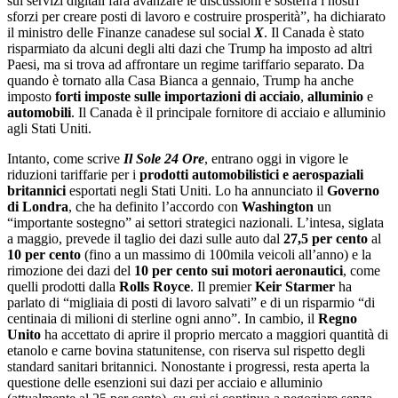
sui servizi digitali farà avanzare le discussioni e sosterrà i nostri
sforzi per creare posti di lavoro e costruire prosperità”, ha dichiarato
il ministro delle Finanze canadese sul social
X
. Il Canada è stato
risparmiato da alcuni degli alti dazi che Trump ha imposto ad altri
Paesi, ma si trova ad affrontare un regime tariffario separato. Da
quando è tornato alla Casa Bianca a gennaio, Trump ha anche
imposto
forti
imposte sulle importazioni di acciaio
,
alluminio
e
automobili
. Il Canada è il principale fornitore di acciaio e alluminio
agli Stati Uniti.
Intanto, come scrive
Il Sole 24 Ore
, entrano oggi in vigore le
riduzioni tariffarie per i
prodotti automobilistici e aerospaziali
britannici
esportati negli Stati Uniti. Lo ha annunciato il
Governo
di Londra
, che ha definito l’accordo con
Washington
un
“importante sostegno” ai settori strategici nazionali. L’intesa, siglata
a maggio, prevede il taglio dei dazi sulle auto dal
27,5 per cento
al
10 per cento
(fino a un massimo di 100mila veicoli all’anno) e la
rimozione dei dazi del
10 per cento sui motori aeronautici
, come
quelli prodotti dalla
Rolls Royce
. Il premier
Keir Starmer
ha
parlato di “migliaia di posti di lavoro salvati” e di un risparmio “di
centinaia di milioni di sterline ogni anno”. In cambio, il
Regno
Unito
ha accettato di aprire il proprio mercato a maggiori quantità di
etanolo e carne bovina statunitense, con riserva sul rispetto degli
standard sanitari britannici. Nonostante i progressi, resta aperta la
questione delle esenzioni sui dazi per acciaio e alluminio