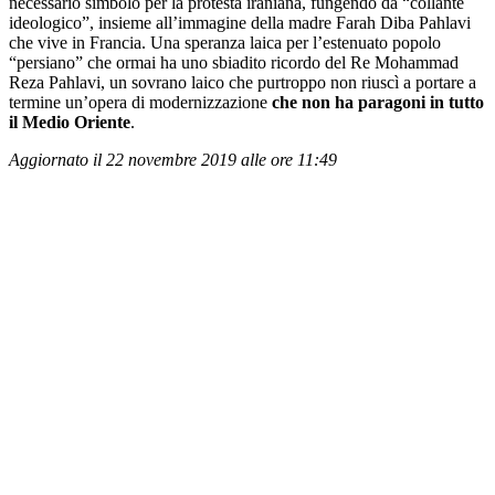
necessario simbolo per la protesta iraniana, fungendo da “collante
ideologico”, insieme all’immagine della madre Farah Diba Pahlavi
che vive in Francia. Una speranza laica per l’estenuato popolo
“persiano” che ormai ha uno sbiadito ricordo del Re Mohammad
Reza Pahlavi, un sovrano laico che purtroppo non riuscì a portare a
termine un’opera di modernizzazione
che non ha paragoni in tutto
il Medio Oriente
.
Aggiornato il 22 novembre 2019 alle ore 11:49