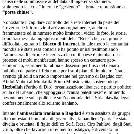
causa delle sommosse è addebitata all’ingerenza straniera,
sminuendo la “crisi” interna e “gestendo” la brutale repressione
a
“porte chiuse”
.
Nonostante il capillare controllo della rete Internet da parte del
Governo, le informazioni arrivano ugualmente, anche se
frammentate ed in numero molto limitato; i video, le foto, le storie,
sono trasmessi da ingegnosi utenti della “Rete” che, con grande
difficoltà, aggirano il
Blocco di Internet
. In tale modo la comunità
mondiale è stata resa conscia e ha potuto unirsi testimoniando
l’atmosfera di terrore e incertezza in cui il paese è piombato. Le
proteste di molti manifestanti hanno spesso un carattere geo-
economico, esprimendo rabbia e dissenso per l’uso del denaro
pubblico da parte di Teheran e per i suoi piani di dominare l’Iraq,
avendo gli sciiti un ruolo importante nel governo di Bagdad con
Abdul Mahdi al-Muntafiki
Primo Ministr sciita, sostenendo gli
Hezbollah
(Partito di Dio), organizzazione libanese e partito politico
sciita del Libano, che appoggia la “causa palestinese” e influendo
pesantemente sulla politica e sull’economia della Siria alawita, legata
confessionalmente allo sciismo iraniano.
Intanto l’
ambasciata iraniana a Bagdad
è stata assaltata da gruppi
di manifestanti iraniani anti governativi, la bandiera “patria” è stata
divelta e bruciata; il figlio dell’ex Scià, Reza Ciro Pahlavi, dagli Stati
Uniti, oltre che favorire i movimenti nostalgici, è diventato un