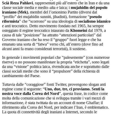
Scià Reza Pahlavi
, rappresentati più all’estero che in Iran e da una
classe sociale media e medio–alta e laica; i
mujahidin
del popolo
iraniano (Mek)
, membri del l’omonimo Partito (diversi dal
“profilo” dei mujahidin sunniti, jihadisti), formazione “
pseudo
riformista
” che “scorrono” su una ideologia di
socialismo islamico
e anti teocratico. Detto movimento fondato nel 1965, ha sempre
osteggiato il regime teocratico istaurato da
Khomeini
dal 1979, a
causa di tale “posizione” ha attratto “attenzioni particolari” dal
Governo iraniano che ha reso il “gruppo” fuori legge e che ha
emanato una sorta di “fatwa” verso chi, all’estero (dove fino ad
alcuni anni fa erano considerati terroristi), li sostiene.
In generale i movimenti popolari che “palesemente” (con numerose
riserve) o no possono manifestare la propria “etichetta”, sono legati
da una “visione” politica laica, rivendicata anche e soprattutto dalle
classi sociali medie che sono il “propulsore” della richiesta di
cambiamento del Paese.
Tuttavia dalle “coraggiose” fonti Twitter, provengono slogan anti
regime come il seguente: “
Uno, due, tre, ci proviamo. Senti la
nostra voce dalla Corea del Nord
”, questa frase, in codice come
molta della comunicazione che si sviluppa tramite i vari mezzi di
informazione, è stata twittata da un account di nome Ghaffar; il
riferimento alla Corea del Nord, per indicare l’Iran, è emblematico.
L
a quota di connettività degli iraniani a Internet, secondo le