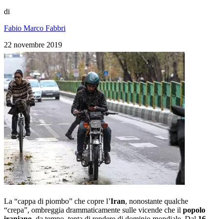
di
Fabio Marco Fabbri
22 novembre 2019
La “cappa di piombo” che copre l’
Iran
, nonostante qualche
“crepa”, ombreggia drammaticamente sulle vicende che il
popolo
iraniano
, da tempo, tenta di rendere di dominio mondiale. Dal
16