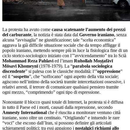
La protesta ha avuto come
causa scatenante l’aumento dei prezzi
del carburante
, la notizia è stata data dal
Governo iraniano
, senza
alcuna “avvisaglia” ne giustificazione; tale “scelta economica”
aggrava la già difficile situazione sociale che da tempo affligge il
popolo iraniano, mettendo sempre più in luce la fisiologica fine di un
ciclo storico-sociologico iniziato con l’”avvicendamento” tra lo Scià
Mohammad Reza Pahlavi
ed l’imam
Ruhollah Moṣṭafāvī
Mōsavī Khomeynī
(1978-1979). La “
parabola sociologica
discendente
” si palesa con le classiche modalità: l’”
oppressione
”
ed il “
sospetto
”, che “soffocano” ogni aspetto della vita sociale;
agiscono nell’intimo della società tramite intercettazioni ossessive, i
relativi arresti, il terrore di comunicare qualsiasi pensiero tramite
ogni mezzo, “comprimendo” ogni tipo di espressione.
Nonostante il blocco quasi totale di Internet, la protesta si è diffusa
in tutto il Paese ed i morti, causati dalla repressione, secondo
Amnesty International
che è riuscita a monitorare ventuno città
iraniane, sono oltre un centinaio. “Origliando” e intuendo le rare
“voci” che escono dall’Iran, si possono definire gli articolati
schieramenti politici; tra essi appaiono i
nostalgici richiami allo