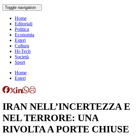
Toggle navigation
Home
Editoriali
Politica
Economia
Esteri
Cultura
Hi-Tech
Società
Sport
Home
Esteri
IRAN NELL’INCERTEZZA E
NEL TERRORE: UNA
RIVOLTA A PORTE CHIUSE