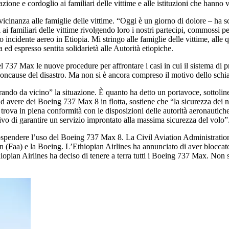
ione e cordoglio ai familiari delle vittime e alle istituzioni che hanno v
inanza alle famiglie delle vittime. “Oggi è un giorno di dolore – ha scr
ai familiari delle vittime rivolgendo loro i nostri partecipi, commossi p
 incidente aereo in Etiopia. Mi stringo alle famiglie delle vittime, alle 
ed espresso sentita solidarietà alle Autorità etiopiche.
l 737 Max le nuove procedure per affrontare i casi in cui il sistema di p
 concause del disastro. Ma non si è ancora compreso il motivo dello schi
rando da vicino” la situazione. È quanto ha detto un portavoce, sottoli
ad avere dei Boeing 737 Max 8 in flotta, sostiene che “la sicurezza dei n
 trova in piena conformità con le disposizioni delle autorità aeronautich
ttivo di garantire un servizio improntato alla massima sicurezza del volo”
ospendere l’uso del Boeing 737 Max 8. La Civil Aviation Administration
 (Faa) e la Boeing. L’Ethiopian Airlines ha annunciato di aver bloccato 
hiopian Airlines ha deciso di tenere a terra tutti i Boeing 737 Max. Non 