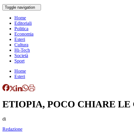
Toggle navigation
Home
Editoriali
Politica
Economia
Esteri
Cultura
Hi-Tech
Società
Sport
Home
Esteri
ETIOPIA, POCO CHIARE LE
di
Redazione