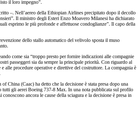
isto il loro impegno”.
itto –. Nell’aereo della Ethiopian Airlines precipitato dopo il decollo
ensieri”. Il ministro degli Esteri Enzo Moavero Milanesi ha dichiarato
quali esprimo le più profonde e affettuose condoglianze”. Il capo della
revenzione dello stallo automatico del velivolo sposta il muso
anto.
neando come sia “troppo presto per fornire indicazioni alle compagnie
ostri passeggeri sia da sempre la principale priorità. Con riguardo al
e e alle procedure operative e direttive del costruttore. La compagnia è
.
 of China (Caac) ha detto che la decisione è stata presa dopo una
tutti gli aerei Boeing 737-8 Max. In una nota pubblicata sul profilo
si conoscono ancora le cause della sciagura e la decisione è presa in