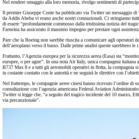
Nel rendere omaggio alla loro memoria, rivolgo sentimenti di partecipaz
Il premier Giuseppe Conte ha pubblicato via Twitter un messaggio di vic
da Addis Abeba vi erano anche nostri connazionali. Ci stringiamo tutti 
di essere “profondamente commosso dalla tristissima notizia del tragico
Farneina ha assicurato il massimo impegno per prestare ogni assistenza 
Pare che la Boeing non sarebbe riuscita a comunicare agli operatori de
dell’aeroplano verso il basso. Dalle prime analisi queste sarebbero le
Frattanto, l’Agenzia europea per la sicurezza aerea (Easa) sta “monito
europee, o per agire”. In una nota Air Italy, unica compagnia italiana 
B737 Max 8 e a tutti gli aeromobili operativi in flotta, la compagnia si
in costante contatto con le autorità e ne seguirà le direttive con l’obie
Nel frattempo, le compagnie aeree cinesi hanno ricevuto l’ordine di s
consultazione con l’agenzia americana Federal Aviation Administration
Twitter si legge che, “a seguito del tragico incidente del 10 marzo, Et
via precauzionale”.