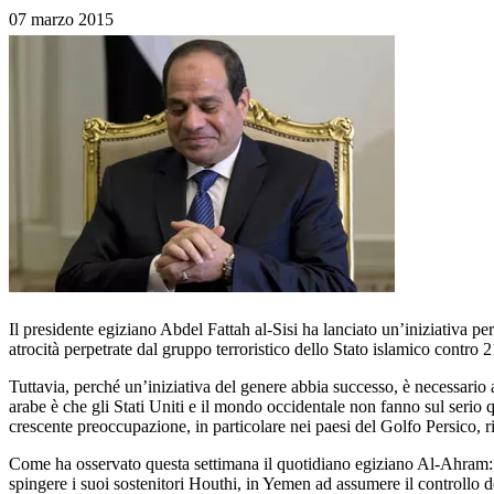
07 marzo 2015
Il presidente egiziano Abdel Fattah al-Sisi ha lanciato un’iniziativa pe
atrocità perpetrate dal gruppo terroristico dello Stato islamico contro 2
Tuttavia, perché un’iniziativa del genere abbia successo, è necessario a
arabe è che gli Stati Uniti e il mondo occidentale non fanno sul serio q
crescente preoccupazione, in particolare nei paesi del Golfo Persico, r
Come ha osservato questa settimana il quotidiano egiziano Al-Ahram: “N
spingere i suoi sostenitori Houthi, in Yemen ad assumere il controllo del