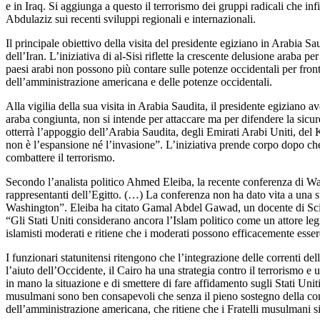
e in Iraq. Si aggiunga a questo il terrorismo dei gruppi radicali che i
Abdulaziz sui recenti sviluppi regionali e internazionali.
Il principale obiettivo della visita del presidente egiziano in Arabia S
dell’Iran. L’iniziativa di al-Sisi riflette la crescente delusione araba p
paesi arabi non possono più contare sulle potenze occidentali per fronte
dell’amministrazione americana e delle potenze occidentali.
Alla vigilia della sua visita in Arabia Saudita, il presidente egiziano a
araba congiunta, non si intende per attaccare ma per difendere la sicurez
otterrà l’appoggio dell’Arabia Saudita, degli Emirati Arabi Uniti, del 
non è l’espansione né l’invasione”. L’iniziativa prende corpo dopo che è
combattere il terrorismo.
Secondo l’analista politico Ahmed Eleiba, la recente conferenza di Was
rappresentanti dell’Egitto. (…) La conferenza non ha dato vita a una strat
Washington”. Eleiba ha citato Gamal Abdel Gawad, un docente di Scienze
“Gli Stati Uniti considerano ancora l’Islam politico come un attore le
islamisti moderati e ritiene che i moderati possono efficacemente essere
I funzionari statunitensi ritengono che l’integrazione delle correnti d
l’aiuto dell’Occidente, il Cairo ha una strategia contro il terrorismo e
in mano la situazione e di smettere di fare affidamento sugli Stati Uniti
musulmani sono ben consapevoli che senza il pieno sostegno della comu
dell’amministrazione americana, che ritiene che i Fratelli musulmani s