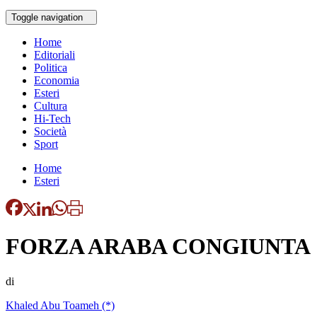
Toggle navigation
Home
Editoriali
Politica
Economia
Esteri
Cultura
Hi-Tech
Società
Sport
Home
Esteri
FORZA ARABA CONGIUNTA
di
Khaled Abu Toameh (*)