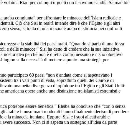
i è volato a Riad per colloqui urgenti con il sovrano saudita Salman bin
rza araba congiunta” per affrontare le minacce dell’Islam radicale e
ntali. Ciò che Sisi in realtà intende dire è che l’Egitto e gli altri
certo senso, si tratta di una mozione araba di sfiducia nei confronti
sicurezza e la stabilità dei paesi arabi. “Quando si parla di una forza
oli e delle minacce.” Sisi ha detto di credere che la sua iniziativa
a nostra idea perché non è diretta contro nessuno e il suo obiettivo
shington sulla necessità di mettere a punto una strategia per
anno partecipato 60 paesi “non è andata come si aspettavano i
tenti tra i vari punti di vista, soprattutto quelli del Cairo e di
vato una netta divergenza di opinione tra l’Egitto e gli Stati Uniti:
e americana opera anche una distinzione tra islamisti estremisti e
olitica potrebbe essere benefica.” Eleiba ha concluso che “con o senza
che gli arabi e i musulmani moderati hanno finalmente deciso di prendere
e e la minaccia iraniana. Eppure, Sisi e i suoi alleati arabi e
avere successo. Non ci si aspetta un sostegno all’idea da parte