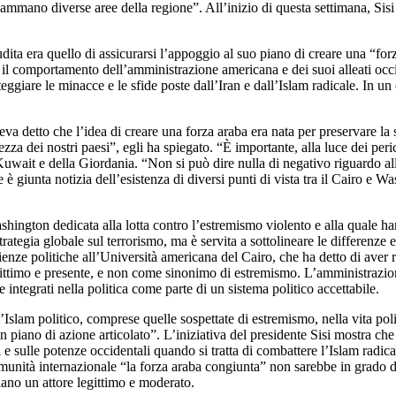
nfiammano diverse aree della regione”. All’inizio di questa settimana, Sis
audita era quello di assicurarsi l’appoggio al suo piano di creare una “fo
er il comportamento dell’amministrazione americana e dei suoi alleati occide
ggiare le minacce e le sfide poste dall’Iran e dall’Islam radicale. In un 
veva detto che l’idea di creare una forza araba era nata per preservare la 
za dei nostri paesi”, egli ha spiegato. “È importante, alla luce dei peric
Kuwait e della Giordania. “Non si può dire nulla di negativo riguardo all
 giunta notizia dell’esistenza di diversi punti di vista tra il Cairo e Wa
hington dedicata alla lotta contro l’estremismo violento e alla quale h
egia globale sul terrorismo, ma è servita a sottolineare le differenze esis
 politiche all’Università americana del Cairo, che ha detto di aver rile
gittimo e presente, e non come sinonimo di estremismo. L’amministrazion
 integrati nella politica come parte di un sistema politico accettabile.
ell’Islam politico, comprese quelle sospettate di estremismo, nella vita p
 un piano di azione articolato”. L’iniziativa del presidente Sisi mostra 
 e sulle potenze occidentali quando si tratta di combattere l’Islam radical
nità internazionale “la forza araba congiunta” non sarebbe in grado di 
iano un attore legittimo e moderato.