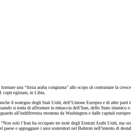
r formare una “forza araba congiunta” allo scopo di contrastare la crescen
1 copti egiziani, in Libia.
nche il sostegno degli Stati Uniti, dell’Unione Europea e di altre parti i
uando si tratta di affrontare la minaccia dell’Iran, dello Stato islamico 
iguardo all’indifferenza mostrata da Washington e dalle capitali europee 
on solo l’Iran ha occupato tre isole degli Emirati Arabi Uniti, ma ora 
 paese e appoggiare i suoi sostenitori nel Bahrein nell’intento di destabi