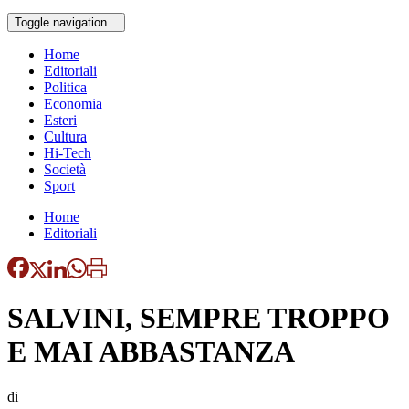
Toggle navigation
Home
Editoriali
Politica
Economia
Esteri
Cultura
Hi-Tech
Società
Sport
Home
Editoriali
SALVINI, SEMPRE TROPPO
E MAI ABBASTANZA
di