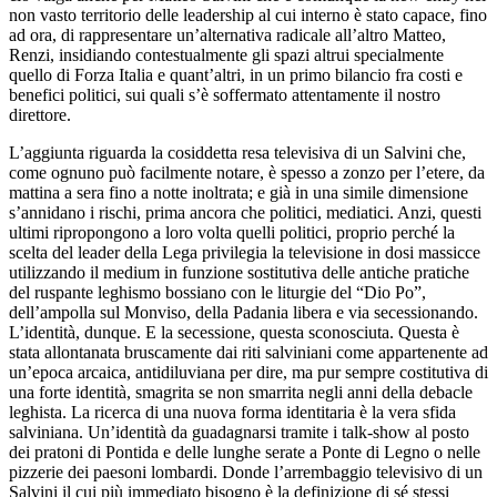
non vasto territorio delle leadership al cui interno è stato capace, fino
ad ora, di rappresentare un’alternativa radicale all’altro Matteo,
Renzi, insidiando contestualmente gli spazi altrui specialmente
quello di Forza Italia e quant’altri, in un primo bilancio fra costi e
benefici politici, sui quali s’è soffermato attentamente il nostro
direttore.
L’aggiunta riguarda la cosiddetta resa televisiva di un Salvini che,
come ognuno può facilmente notare, è spesso a zonzo per l’etere, da
mattina a sera fino a notte inoltrata; e già in una simile dimensione
s’annidano i rischi, prima ancora che politici, mediatici. Anzi, questi
ultimi ripropongono a loro volta quelli politici, proprio perché la
scelta del leader della Lega privilegia la televisione in dosi massicce
utilizzando il medium in funzione sostitutiva delle antiche pratiche
del ruspante leghismo bossiano con le liturgie del “Dio Po”,
dell’ampolla sul Monviso, della Padania libera e via secessionando.
L’identità, dunque. E la secessione, questa sconosciuta. Questa è
stata allontanata bruscamente dai riti salviniani come appartenente ad
un’epoca arcaica, antidiluviana per dire, ma pur sempre costitutiva di
una forte identità, smagrita se non smarrita negli anni della debacle
leghista. La ricerca di una nuova forma identitaria è la vera sfida
salviniana. Un’identità da guadagnarsi tramite i talk-show al posto
dei pratoni di Pontida e delle lunghe serate a Ponte di Legno o nelle
pizzerie dei paesoni lombardi. Donde l’arrembaggio televisivo di un
Salvini il cui più immediato bisogno è la definizione di sé stessi