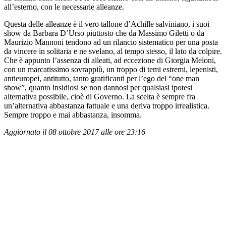
all’esterno, con le necessarie alleanze.
Questa delle alleanze è il vero tallone d’Achille salviniano, i suoi
show da Barbara D’Urso piuttosto che da Massimo Giletti o da
Maurizio Mannoni tendono ad un rilancio sistematico per una posta
da vincere in solitaria e ne svelano, al tempo stesso, il lato da colpire.
Che è appunto l’assenza di alleati, ad eccezione di Giorgia Meloni,
con un marcatissimo sovrappiù, un troppo di temi estremi, lepenisti,
antieuropei, antitutto, tanto gratificanti per l’ego del “one man
show”, quanto insidiosi se non dannosi per qualsiasi ipotesi
alternativa possibile, cioè di Governo. La scelta è sempre fra
un’alternativa abbastanza fattuale e una deriva troppo irrealistica.
Sempre troppo e mai abbastanza, insomma.
Aggiornato il 08 ottobre 2017 alle ore 23:16