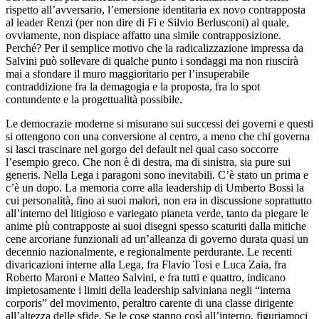
rispetto all’avversario, l’emersione identitaria ex novo contrapposta
al leader Renzi (per non dire di Fi e Silvio Berlusconi) al quale,
ovviamente, non dispiace affatto una simile contrapposizione.
Perché? Per il semplice motivo che la radicalizzazione impressa da
Salvini può sollevare di qualche punto i sondaggi ma non riuscirà
mai a sfondare il muro maggioritario per l’insuperabile
contraddizione fra la demagogia e la proposta, fra lo spot
contundente e la progettualità possibile.
Le democrazie moderne si misurano sui successi dei governi e questi
si ottengono con una conversione al centro, a meno che chi governa
si lasci trascinare nel gorgo del default nel qual caso soccorre
l’esempio greco. Che non è di destra, ma di sinistra, sia pure sui
generis. Nella Lega i paragoni sono inevitabili. C’è stato un prima e
c’è un dopo. La memoria corre alla leadership di Umberto Bossi la
cui personalità, fino ai suoi malori, non era in discussione soprattutto
all’interno del litigioso e variegato pianeta verde, tanto da piegare le
anime più contrapposte ai suoi disegni spesso scaturiti dalla mitiche
cene arcoriane funzionali ad un’alleanza di governo durata quasi un
decennio nazionalmente, e regionalmente perdurante. Le recenti
divaricazioni interne alla Lega, fra Flavio Tosi e Luca Zaia, fra
Roberto Maroni e Matteo Salvini, e fra tutti e quattro, indicano
impietosamente i limiti della leadership salviniana negli “interna
corporis” del movimento, peraltro carente di una classe dirigente
all’altezza delle sfide. Se le cose stanno così all’interno, figuriamoci