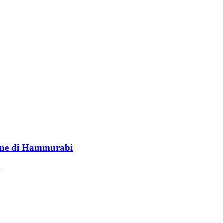
lione di Hammurabi
.