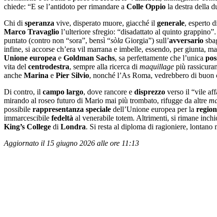
chiede: “E se l’antidoto per rimandare a
Colle Oppio
la destra della d
Chi di
speranza
vive, disperato muore, giacché il
generale
, esperto d
Marco Travaglio
l’ulteriore sfregio: “disadattato al quinto grappino
puntato (contro non “sora”, bensì “
sòla
Giorgia”) sull’
avversario
sbag
infine, si accorse ch’era vil marrana e imbelle, essendo, per giunta, 
Unione europea
e
Goldman Sachs
, sa perfettamente che l’unica
pos
vita del
centrodestra
, sempre alla ricerca di
maquillage
più rassicuran
anche
Marina
e
Pier Silvio
, nonché l’As Roma, vedrebbero di buon o
Di contro, il
campo largo
, dove rancore e
disprezzo
verso il “vile a
mirando al roseo futuro di Mario mai più trombato, rifugge da altre
ma
possibile
rappresentanza
speciale
dell’Unione europea per la
region
immarcescibile
fedeltà
al venerabile totem. Altrimenti, si rimane inchio
King
’
s College
di
Londra
. Si resta al diploma di ragioniere, lontano
Aggiornato il 15 giugno 2026 alle ore 11:13