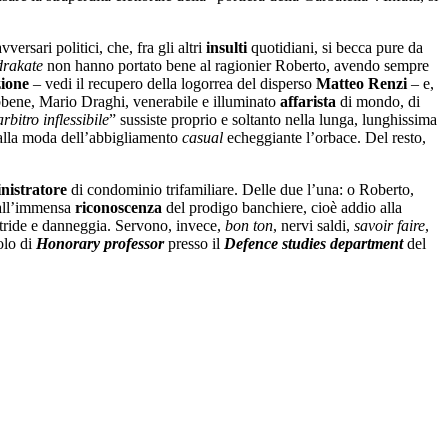
vversari politici, che, fra gli altri
insulti
quotidiani, si becca pure da
rakate
non hanno portato bene al ragionier Roberto, avendo sempre
zione
– vedi il recupero della logorrea del disperso
Matteo Renzi
– e,
bbene, Mario Draghi, venerabile e illuminato
affarista
di mondo, di
rbitro inflessibile
” sussiste proprio e soltanto nella lunga, lunghissima
 alla moda dell’abbigliamento
casual
echeggiante l’orbace. Del resto,
nistratore
di condominio trifamiliare. Delle due l’una: o Roberto,
i all’immensa
riconoscenza
del prodigo banchiere, cioè addio alla
 stride e danneggia. Servono, invece,
bon ton
, nervi saldi,
savoir faire
,
tolo di
Honorary
professor
presso il
Defence
s
tudies
d
epartment
del