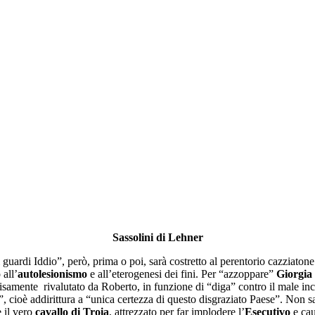
Sassolini di Lehner
 guardi Iddio”, però, prima o poi, sarà costretto al perentorio cazziaton
 all’
autolesionismo
e all’eterogenesi dei fini. Per “azzoppare”
Giorgia
samente rivalutato da Roberto, in funzione di “diga” contro il male inc
”, cioè addirittura a “unica certezza di questo disgraziato Paese”. Non s
 il vero
cavallo di Troia
, attrezzato per far implodere l’
Esecutivo
e caus