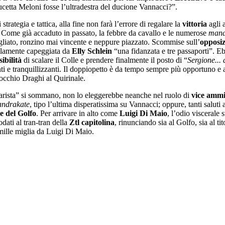
ucetta Meloni fosse l’ultradestra del ducione Vannacci?”.
i strategia e tattica, alla fine non farà l’errore di regalare la
vittoria
agli a
”. Come già accaduto in passato, la febbre da cavallo e le numerose
mand
liato, ronzino mai vincente e neppure piazzato. Scommise sull’
opposi
malamente capeggiata da
Elly Schlein
“una fidanzata e tre passaporti”. E
sibilità
di scalare il Colle e prendere finalmente il posto di “
Sergione... a
ti e tranquillizzanti. Il doppiopetto è da tempo sempre più opportuno e
cchio Draghi al Quirinale.
ffarista” si sommano, non lo eleggerebbe neanche nel ruolo di
vice ammi
ndrakate
, tipo l’ultima disperatissima su Vannacci; oppure, tanti salut
e del Golfo
. Per arrivare in alto come
Luigi Di Maio
, l’odio viscerale
dati al tran-tran della
Ztl
capitolina
, rinunciando sia al Golfo, sia al ti
 mille miglia da Luigi Di Maio.