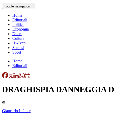
Toggle navigation
Home
Editoriali
Politica
Economia
Esteri
Cultura
Hi-Tech
Società
Sport
Home
Editoriali
DRAGHISPIA DANNEGGIA D
di
Giancarlo Lehner