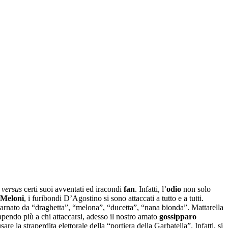
e
versus
certi suoi avventati ed iracondi
fan
. Infatti, l’
odio
non solo
 Meloni
, i furibondi D’Agostino si sono attaccati a tutto e a tutti.
arnato da “draghetta”, “melona”, “ducetta”, “nana bionda”. Mattarella
apendo più a chi attaccarsi, adesso il nostro amato
gossipparo
are la straperdita elettorale della “portiera della Garbatella”. Infatti, si