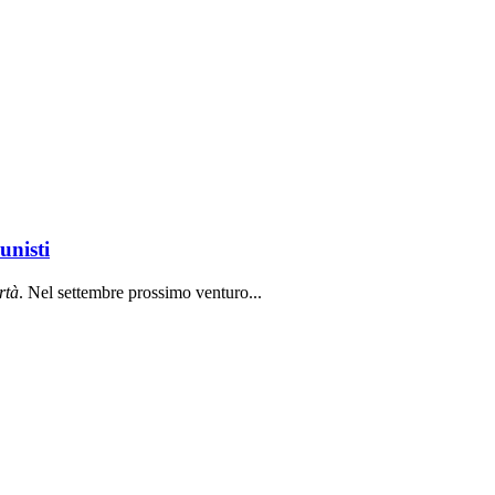
unisti
rt
à
. Nel settembre prossimo venturo...