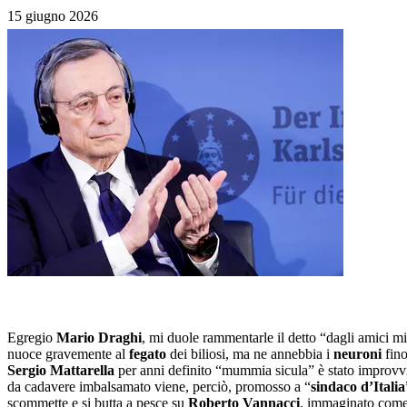
15 giugno 2026
Egregio
Mario Draghi
, mi duole rammentarle il detto “dagli amici mi
nuoce gravemente al
fegato
dei biliosi, ma ne annebbia i
neuroni
fino
Sergio Mattarella
per anni definito “mummia sicula” è stato improvvi
da cadavere imbalsamato viene, perciò, promosso a “
sindaco d’Italia
scommette e si butta a pesce su
Roberto Vannacci
, immaginato come