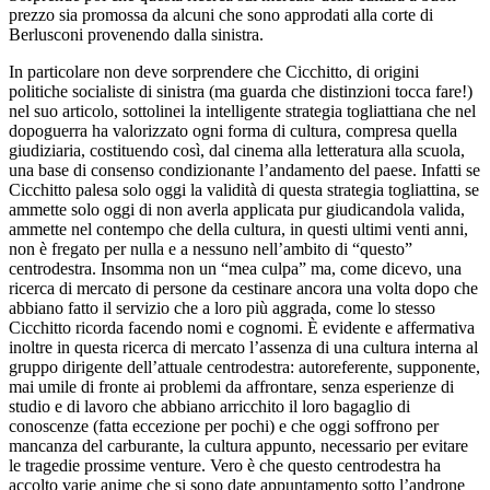
prezzo sia promossa da alcuni che sono approdati alla corte di
Berlusconi provenendo dalla sinistra.
In particolare non deve sorprendere che Cicchitto, di origini
politiche socialiste di sinistra (ma guarda che distinzioni tocca fare!)
nel suo articolo, sottolinei la intelligente strategia togliattiana che nel
dopoguerra ha valorizzato ogni forma di cultura, compresa quella
giudiziaria, costituendo così, dal cinema alla letteratura alla scuola,
una base di consenso condizionante l’andamento del paese. Infatti se
Cicchitto palesa solo oggi la validità di questa strategia togliattina, se
ammette solo oggi di non averla applicata pur giudicandola valida,
ammette nel contempo che della cultura, in questi ultimi venti anni,
non è fregato per nulla e a nessuno nell’ambito di “questo”
centrodestra. Insomma non un “mea culpa” ma, come dicevo, una
ricerca di mercato di persone da cestinare ancora una volta dopo che
abbiano fatto il servizio che a loro più aggrada, come lo stesso
Cicchitto ricorda facendo nomi e cognomi. È evidente e affermativa
inoltre in questa ricerca di mercato l’assenza di una cultura interna al
gruppo dirigente dell’attuale centrodestra: autoreferente, supponente,
mai umile di fronte ai problemi da affrontare, senza esperienze di
studio e di lavoro che abbiano arricchito il loro bagaglio di
conoscenze (fatta eccezione per pochi) e che oggi soffrono per
mancanza del carburante, la cultura appunto, necessario per evitare
le tragedie prossime venture. Vero è che questo centrodestra ha
accolto varie anime che si sono date appuntamento sotto l’androne