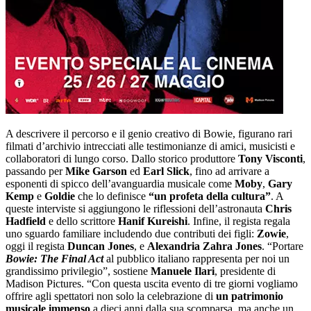
A descrivere il percorso e il genio creativo di Bowie, figurano rari
filmati d’archivio intrecciati alle testimonianze di amici, musicisti e
collaboratori di lungo corso. Dallo storico produttore
Tony Visconti
,
passando per
Mike Garson
ed
Earl Slick
, fino ad arrivare a
esponenti di spicco dell’avanguardia musicale come
Moby
,
Gary
Kemp
e
Goldie
che lo definisce
“un profeta della cultura”
. A
queste interviste si aggiungono le riflessioni dell’astronauta
Chris
Hadfield
e dello scrittore
Hanif
Kureishi
. Infine, il regista regala
uno sguardo familiare includendo due contributi dei figli:
Zowie
,
oggi il regista
Duncan Jones
, e
Alexandria Zahra Jones
. “Portare
Bowie: The Final Act
al pubblico italiano rappresenta per noi un
grandissimo privilegio”, sostiene
Manuele Ilari
, presidente di
Madison Pictures. “Con questa uscita evento di tre giorni vogliamo
offrire agli spettatori non solo la celebrazione di
un patrimonio
musicale immenso
a dieci anni dalla sua scomparsa, ma anche un