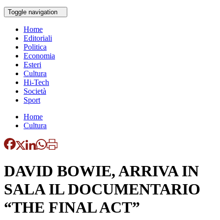
Toggle navigation
Home
Editoriali
Politica
Economia
Esteri
Cultura
Hi-Tech
Società
Sport
Home
Cultura
DAVID BOWIE, ARRIVA IN
SALA IL DOCUMENTARIO
“THE FINAL ACT”