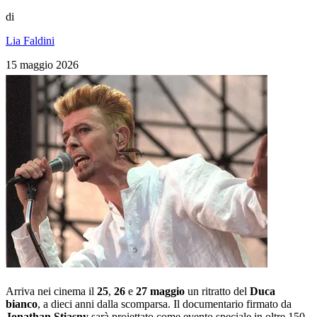
di
Lia Faldini
15 maggio 2026
Arriva nei cinema il
25
,
26
e
27 maggio
un ritratto del
Duca
bianco
, a dieci anni dalla scomparsa. Il documentario firmato da
Jonathan Stiasny
sarà proiettato come evento speciale in oltre 150