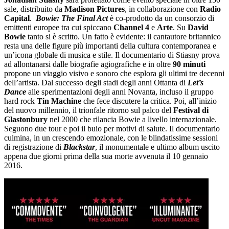
sale, distribuito da
Madison Pictures
, in collaborazione con
Radio
Capital
.
Bowie: The Final Act
è co-prodotto da un consorzio di
emittenti europee tra cui spiccano
Channel 4
e
Arte
. Su
David
Bowie
tanto si è scritto. Un fatto è evidente: il cantautore britannico
resta una delle figure più importanti della cultura contemporanea e
un’icona globale di musica e stile. Il documentario di Stiasny prova
ad allontanarsi dalle biografie agiografiche e in oltre
90 minuti
propone un viaggio visivo e sonoro che esplora gli ultimi tre decenni
dell’artista. Dal successo degli stadi degli anni Ottanta di
Let’s
Dance
alle sperimentazioni degli anni Novanta, incluso il gruppo
hard rock
Tin Machine
che fece discutere la critica. Poi, all’inizio
del nuovo millennio, il trionfale ritorno sul palco del
Festival di
Glastonbury
nel 2000 che rilancia Bowie a livello internazionale.
Seguono due tour e poi il buio per motivi di salute. Il documentario
culmina, in un crescendo emozionale, con le blindatissime sessioni
di registrazione di
Blackstar
, il monumentale e ultimo album uscito
appena due giorni prima della sua morte avvenuta il 10 gennaio
2016.