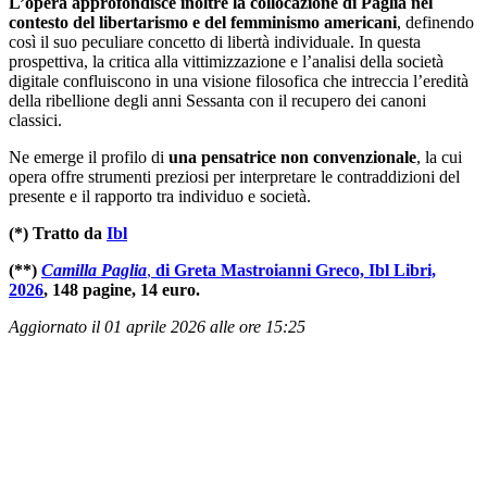
L’opera approfondisce inoltre la collocazione di Paglia nel
contesto del libertarismo e del femminismo americani
, definendo
così il suo peculiare concetto di libertà individuale. In questa
prospettiva, la critica alla vittimizzazione e l’analisi della società
digitale confluiscono in una visione filosofica che intreccia l’eredità
della ribellione degli anni Sessanta con il recupero dei canoni
classici.
Ne emerge il profilo di
una pensatrice non convenzionale
, la cui
opera offre strumenti preziosi per interpretare le contraddizioni del
presente e il rapporto tra individuo e società.
(*) Tratto da
Ibl
(**)
Camilla Paglia
,
di
Greta Mastroianni Greco, Ibl Libri,
2026
, 148 pagine, 14 euro.
Aggiornato il 01 aprile 2026 alle ore 15:25