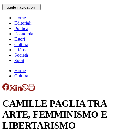
Toggle navigation
Home
Editoriali
Politica
Economia
Esteri
Cultura
Hi-Tech
Società
Sport
Home
Cultura
CAMILLE PAGLIA TRA
ARTE, FEMMINISMO E
LIBERTARISMO