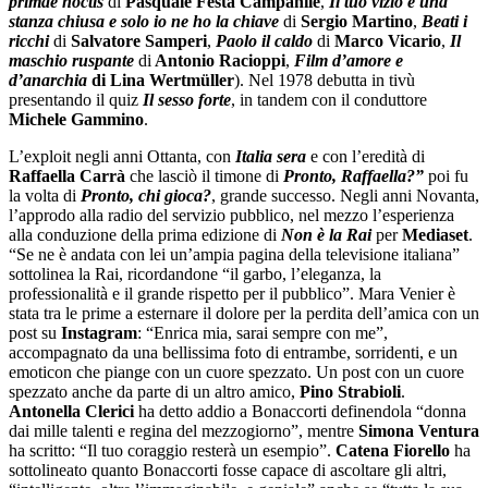
primae noctis
di
Pasquale Festa Campanile
,
Il tuo vizio è una
stanza chiusa e solo io ne ho la chiave
di
Sergio Martino
,
Beati i
ricchi
di
Salvatore Samperi
,
Paolo il caldo
di
Marco Vicario
,
Il
maschio
ruspante
di
Antonio Racioppi
,
Film d’amore e
d’anarchia
di Lina Wertmüller
). Nel 1978 debutta in tivù
presentando il quiz
Il sesso forte
, in tandem con il conduttore
Michele
Gammino
.
L’exploit negli anni Ottanta, con
Italia sera
e con l’eredità di
Raffaella Carrà
che lasciò il timone di
Pronto, Raffaella?”
poi fu
la volta di
Pronto, chi gioca?
, grande successo. Negli anni Novanta,
l’approdo alla radio del servizio pubblico, nel mezzo l’esperienza
alla conduzione della prima edizione di
Non è la Rai
per
Mediaset
.
“Se ne è andata con lei un’ampia pagina della televisione italiana”
sottolinea la Rai, ricordandone “il garbo, l’eleganza, la
professionalità e il grande rispetto per il pubblico”. Mara Venier è
stata tra le prime a esternare il dolore per la perdita dell’amica con un
post su
Instagram
: “Enrica mia, sarai sempre con me”,
accompagnato da una bellissima foto di entrambe, sorridenti, e un
emoticon che piange con un cuore spezzato. Un post con un cuore
spezzato anche da parte di un altro amico,
Pino
Strabioli
.
Antonella Clerici
ha detto addio a Bonaccorti definendola “donna
dai mille talenti e regina del mezzogiorno”, mentre
Simona Ventura
ha scritto: “Il tuo coraggio resterà un esempio”.
Catena Fiorello
ha
sottolineato quanto Bonaccorti fosse capace di ascoltare gli altri,