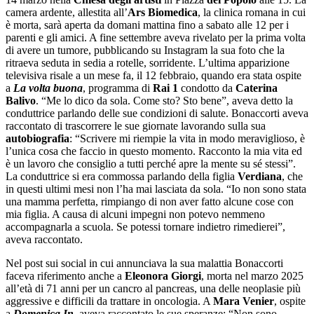
camera ardente, allestita all’
Ars Biomedica
, la clinica romana in cui
è morta, sarà aperta da domani mattina fino a sabato alle 12 per i
parenti e gli amici. A fine settembre aveva rivelato per la prima volta
di avere un tumore, pubblicando su Instagram la sua foto che la
ritraeva seduta in sedia a rotelle, sorridente. L’ultima apparizione
televisiva risale a un mese fa, il 12 febbraio, quando era stata ospite
a
La volta buona
, programma di
Rai 1
condotto da
Caterina
Balivo
. “Me lo dico da sola. Come sto? Sto bene”, aveva detto la
conduttrice parlando delle sue condizioni di salute. Bonaccorti aveva
raccontato di trascorrere le sue giornate lavorando sulla sua
autobiografia
: “Scrivere mi riempie la vita in modo meraviglioso, è
l’unica cosa che faccio in questo momento. Racconto la mia vita ed
è un lavoro che consiglio a tutti perché apre la mente su sé stessi”.
La conduttrice si era commossa parlando della figlia
Verdiana
, che
in questi ultimi mesi non l’ha mai lasciata da sola. “Io non sono stata
una mamma perfetta, rimpiango di non aver fatto alcune cose con
mia figlia. A causa di alcuni impegni non potevo nemmeno
accompagnarla a scuola. Se potessi tornare indietro rimedierei”,
aveva raccontato.
Nel post sui social in cui annunciava la sua malattia Bonaccorti
faceva riferimento anche a
Eleonora Giorgi
, morta nel marzo 2025
all’età di 71 anni per un cancro al pancreas, una delle neoplasie più
aggressive e difficili da trattare in oncologia. A
Mara Venier
, ospite
a
Domenica
In
, aveva raccontato le sue speranze: “Non sono