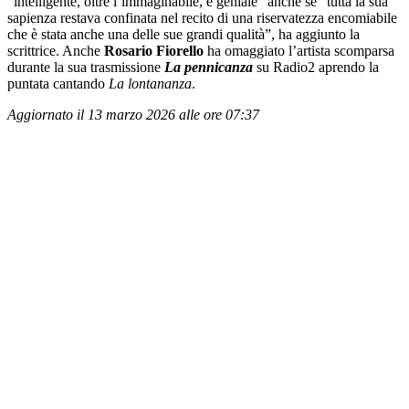
“intelligente, oltre l’immaginabile, e geniale” anche se “tutta la sua
sapienza restava confinata nel recito di una riservatezza encomiabile
che è stata anche una delle sue grandi qualità”, ha aggiunto la
scrittrice. Anche
Rosario Fiorello
ha omaggiato l’artista scomparsa
durante la sua trasmissione
La pennicanza
su Radio2 aprendo la
puntata cantando
La lontananza
.
Aggiornato il 13 marzo 2026 alle ore 07:37