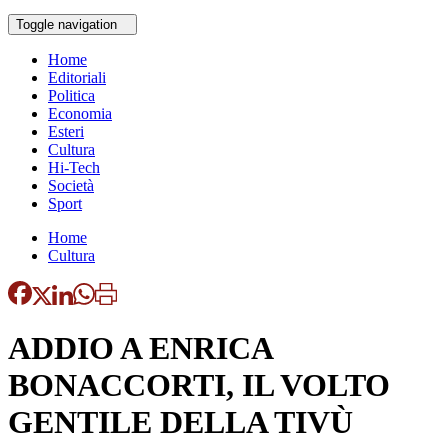
Toggle navigation
Home
Editoriali
Politica
Economia
Esteri
Cultura
Hi-Tech
Società
Sport
Home
Cultura
ADDIO A ENRICA
BONACCORTI, IL VOLTO
GENTILE DELLA TIVÙ