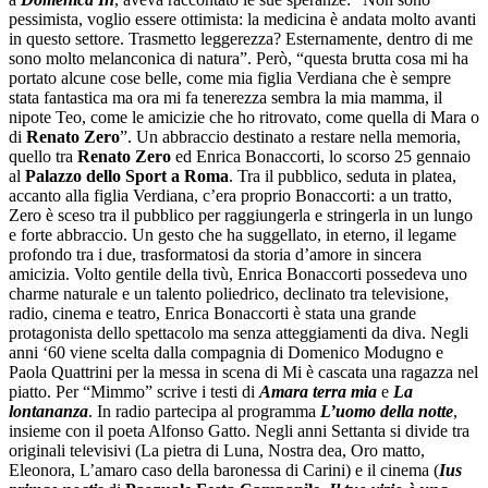
pessimista, voglio essere ottimista: la medicina è andata molto avanti
in questo settore. Trasmetto leggerezza? Esternamente, dentro di me
sono molto melanconica di natura”. Però, “questa brutta cosa mi ha
portato alcune cose belle, come mia figlia Verdiana che è sempre
stata fantastica ma ora mi fa tenerezza sembra la mia mamma, il
nipote Teo, come le amicizie che ho ritrovato, come quella di Mara o
di
Renato Zero
”. Un abbraccio destinato a restare nella memoria,
quello tra
Renato Zero
ed Enrica Bonaccorti, lo scorso 25 gennaio
al
Palazzo dello Sport a Roma
. Tra il pubblico, seduta in platea,
accanto alla figlia Verdiana, c’era proprio Bonaccorti: a un tratto,
Zero è sceso tra il pubblico per raggiungerla e stringerla in un lungo
e forte abbraccio. Un gesto che ha suggellato, in eterno, il legame
profondo tra i due, trasformatosi da storia d’amore in sincera
amicizia. Volto gentile della tivù, Enrica Bonaccorti possedeva uno
charme naturale e un talento poliedrico, declinato tra televisione,
radio, cinema e teatro, Enrica Bonaccorti è stata una grande
protagonista dello spettacolo ma senza atteggiamenti da diva. Negli
anni ‘60 viene scelta dalla compagnia di Domenico Modugno e
Paola Quattrini per la messa in scena di Mi è cascata una ragazza nel
piatto. Per “Mimmo” scrive i testi di
Amara terra mia
e
La
lontananza
. In radio partecipa al programma
L’uomo della notte
,
insieme con il poeta Alfonso Gatto. Negli anni Settanta si divide tra
originali televisivi (La pietra di Luna, Nostra dea, Oro matto,
Eleonora, L’amaro caso della baronessa di Carini) e il cinema (
Ius