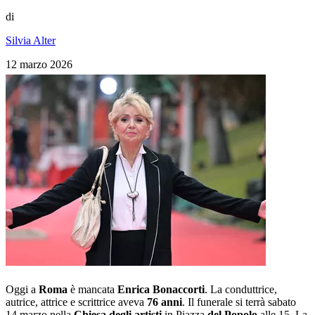
di
Silvia Alter
12 marzo 2026
Oggi a
Roma
è mancata
Enrica Bonaccorti
. La conduttrice,
autrice, attrice e scrittrice aveva
76 anni
. Il funerale si terrà sabato
14 marzo nella
Chiesa degli artisti
in Piazza
del Popolo
alle 15. La