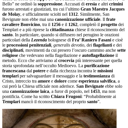
Bello” ne ordinò la
soppressione
. Accusati di
eresia
e altri
crimini
furono arrestati e giustiziati, tra cui l’ultimo
Gran Maestro Jacques
de Molay
, e ufficialmente sciolti nel
1312
. Similmente, San
Bevignate non ebbe mai una
canonizzazione ufficiale
. Il
frate
cavaliere Bonvicino
, tra il
1256
e il
1262
, completò il
progetto
dei
Templari e a più riprese la
cittadinanza
chiese il riconoscimento del
santo
. In particolare, quando si diffusero nel perugino le orazioni
particolari della
Lezenda
bolognese di
Fra’ Raniero Fasani
e cioè
le
processioni penitenziali
, generalis devotio
, dei
flagellanti
e dei
disciplinati
, movimenti da cui presero l’oscuro cammino anche
sette
religiose
che vedevano nella flagellazione e
autoflagellazione
il
metodo. Ecco che arriviamo al
crocevia
più interessante per quella
storia sprofondata nell’occulto Medioevo. La
purificazione
francescana
dal
potere
e dalla ricchezza incontra le
missioni
templari
per salvaguardare il messaggio e la
testimonianza
di
Cristo, intreccio tra
amore
e
dolore
come
esperienza salvifica
, a
cui però la Chiesa ufficiale non aderisce.
San Bevignate
ebbe solo
una
canonizzazione laica
, a furor di popolo, nel
1453
, ma non
pontificia. Come ha scritto
Chiara Frugoni
: “Probabilmente ai
Templari
mancò il riconoscimento del proprio
santo
”.