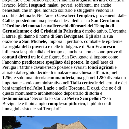
lavacro. Molti i
seguaci
: malati, poveri, sofferenti, ma anche
benestanti che in quel monaco solitario e sfuggente vedono la
sconfitta del
male
. Nell’area i
Cavalieri Templari,
provenienti dalle
Gallie
, possiedono una piccola chiesa dedicata a
San Gerolamo
.
L’
Ordine dei monaci cavallereschi difensori del Tempio di
Gerusalemme e dei Cristiani in Palestina
è molto attivo. L’eremita
li attrae, gli danno il nome di
San Bevignate
. Egli alza la sua
orazione a
San Michele
, implora il perdono, combatte le epidemie.
La
regola della povertà
e delle indulgenze di
San Francesco
influenza la spiritualità del tempo e, anche se non ci sono
prove
di
contatti diretti
tra le due figure, San Bevignate si impone come
l’anonimo
predicatore spogliato del potere
. In quell’area di
Perugia l’Ordine cavalleresco possiede svariati
fondi agricoli
e
attirato dal seguito decide di innalzare una
chiesa
: all’inizio, nel
1256
, è solo una piccola
commanderia
, ma già nel
1280
diventa un
importante snodo amministrativo nell’
Italia centrale
dei terreni e dei
beni templari nell’
alto Lazio
e nella
Toscana
. E oggi, che ne è di
questo monumento architettonico depositario di storia e
testimonianza
? Secondo lo storico
Pietro Scarpellini
“San
Bevignate è il più ampio
complesso pittorico
, il più ricco di
immagini esistente sui Templari”.