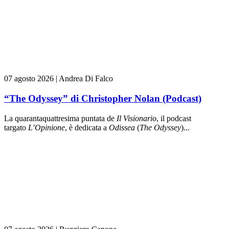
07 agosto 2026
|
Andrea Di Falco
“The Odyssey” di Christopher Nolan (Podcast)
La quarantaquattresima puntata de
Il Visionario
, il podcast
targato
L’Opinione
, è dedicata a
Odissea
(
The Odyssey
)...