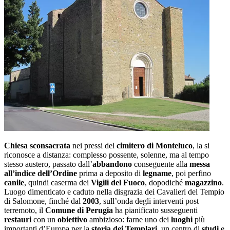
Chiesa sconsacrata
nei pressi del
cimitero di Monteluco
, la si
riconosce a distanza: complesso possente, solenne, ma al tempo
stesso austero, passato dall’
abbandono
conseguente alla
messa
all’indice dell’Ordine
prima a deposito di
legname
, poi perfino
canile
, quindi caserma dei
Vigili del Fuoco
, dopodiché
magazzino
.
Luogo dimenticato e caduto nella disgrazia dei Cavalieri del Tempio
di Salomone, finché dal
2003
, sull’onda degli interventi post
terremoto, il
Comune di Perugia
ha pianificato susseguenti
restauri
con un
obiettivo
ambizioso: farne uno dei
luoghi
più
importanti d’Europa per la
storia dei Templari
, un centro di
studi
e