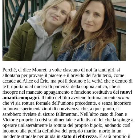
Perché, ci dice Mouret, a volte ciascuno di noi fa tanti giri, si
allontana per provare il piacere e il brivido dell’adulterio, come
accade ad Alice ed Éric, ma poi il destino e la verità che è dentro di
te ti riportano al nucleo di partenza della coppia antica, che si
riscopre nel mancato appagamento e funzione sostitutiva dei
nuovi
amanti-compagni
. Il tutto nel film avviene fortunatamente
prima
che vi sia rottura formale dell’unione precedente, e senza incorrere
in nuove sperimentazioni di convivenza che, a quel punto, si
sarebbero rivelate di sicuro fallimentari. Nell’altro caso di Joan e
Victor è proprio la crisi sentimentale e affettiva di lei che la spinge a
operare unilateralmente la rottura del proprio bipolo, andando così
incontro alla perdita definitiva del proprio marito, morto in un
incidente stradale per guida in
stato di ebbrezza
. E sarà proprio il