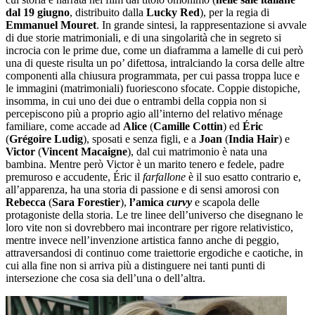
dal 19 giugno
, distribuito dalla
Lucky Red
), per la regia di
Emmanuel Mouret
. In grande sintesi, la rappresentazione si avvale
di due storie matrimoniali, e di una singolarità che in segreto si
incrocia con le prime due, come un diaframma a lamelle di cui però
una di queste risulta un po’ difettosa, intralciando la corsa delle altre
componenti alla chiusura programmata, per cui passa troppa luce e
le immagini (matrimoniali) fuoriescono sfocate. Coppie distopiche,
insomma, in cui uno dei due o entrambi della coppia non si
percepiscono più a proprio agio all’interno del relativo ménage
familiare, come accade ad
Alice
(
Camille Cottin
) ed
Éric
(
Grégoire Ludig
), sposati e senza figli, e a
Joan
(
India Hair
) e
Victor
(
Vincent Macaigne
), dal cui matrimonio è nata una
bambina. Mentre però Victor è un marito tenero e fedele, padre
premuroso e accudente, Éric il
farfallone
è il suo esatto contrario e,
all’apparenza, ha una storia di passione e di sensi amorosi con
Rebecca
(
Sara Forestier
),
l’amica
curvy
e scapola delle
protagoniste della storia. Le tre linee dell’universo che disegnano le
loro vite non si dovrebbero mai incontrare per rigore relativistico,
mentre invece nell’invenzione artistica fanno anche di peggio,
attraversandosi di continuo come traiettorie ergodiche e caotiche, in
cui alla fine non si arriva più a distinguere nei tanti punti di
intersezione che cosa sia dell’una o dell’altra.