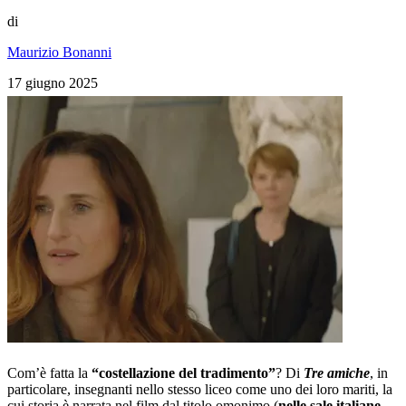
di
Maurizio Bonanni
17 giugno 2025
Com’è fatta la
“costellazione del tradimento”
? Di
Tre amiche
, in
particolare, insegnanti nello stesso liceo come uno dei loro mariti, la
cui storia è narrata nel film dal titolo omonimo (
nelle sale italiane