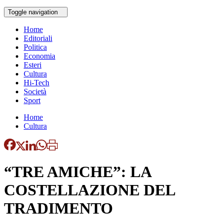
Toggle navigation
Home
Editoriali
Politica
Economia
Esteri
Cultura
Hi-Tech
Società
Sport
Home
Cultura
“TRE AMICHE”: LA
COSTELLAZIONE DEL
TRADIMENTO