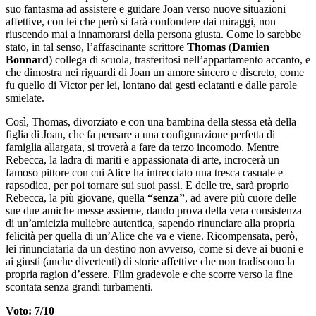
suo fantasma ad assistere e guidare Joan verso nuove situazioni
affettive, con lei che però si farà confondere dai miraggi, non
riuscendo mai a innamorarsi della persona giusta. Come lo sarebbe
stato, in tal senso, l’affascinante scrittore
Thomas
(
Damien
Bonnard
) collega di scuola, trasferitosi nell’appartamento accanto, e
che dimostra nei riguardi di Joan un amore sincero e discreto, come
fu quello di Victor per lei, lontano dai gesti eclatanti e dalle parole
smielate.
Così, Thomas, divorziato e con una bambina della stessa età della
figlia di Joan, che fa pensare a una configurazione perfetta di
famiglia allargata, si troverà a fare da terzo incomodo. Mentre
Rebecca, la ladra di mariti e appassionata di arte, incrocerà un
famoso pittore con cui Alice ha intrecciato una tresca casuale e
rapsodica, per poi tornare sui suoi passi. E delle tre, sarà proprio
Rebecca, la più giovane, quella
“senza”
, ad avere più cuore delle
sue due amiche messe assieme, dando prova della vera consistenza
di un’amicizia muliebre autentica, sapendo rinunciare alla propria
felicità per quella di un’Alice che va e viene. Ricompensata, però,
lei rinunciataria da un destino non avverso, come si deve ai buoni e
ai giusti (anche divertenti) di storie affettive che non tradiscono la
propria ragion d’essere. Film gradevole e che scorre verso la fine
scontata senza grandi turbamenti.
Voto: 7/10