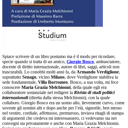
Spiace scrivere di un libro postumo ma è il modo per ricordare,
specie quando si tratta di un amico,
Giorgio Bosco
, ambasciatore,
docente di diritto internazionale, autore di libri, saggi, articoli non
trascurabili. Lo conobbi molti anni fa, da
Armando Verdiglione
,
soprattutto
Senago
, vicino
Milano
, dove Verdiglione stabiliva la
sede fondamentale,
Villa Borromeo
. Bosco, a sua volta, mi fece
conoscere
Maria Grazia Melchionni
, della quale egli era
collaboratore sostanziale nel redigere la
Rivista di studi politici
internazionali
(diretta dalla stessa Melchionni), con la quale
collaboro. Giorgio Bosco era un uomo alto, lievemente curvo, come
sovente gli uomini alti e dopo anche per l’età, signorile, ben messo
nel vestire, cordiale, affettuoso, premuroso, inviava ritagli di stampa
di argomenti che credeva mi interessassero, ci vedevamo sia nei
convegni sia privatamente e anche con Maria Grazia Melchionni.