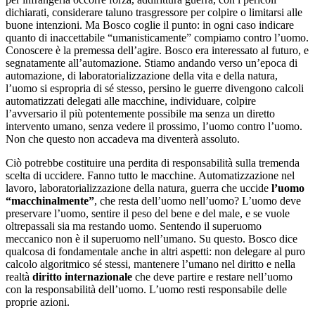
dichiarati, considerare taluno trasgressore per colpire o limitarsi alle
buone intenzioni. Ma Bosco coglie il punto: in ogni caso indicare
quanto di inaccettabile “umanisticamente” compiamo contro l’uomo.
Conoscere è la premessa dell’agire. Bosco era interessato al futuro, e
segnatamente all’automazione. Stiamo andando verso un’epoca di
automazione, di laboratorializzazione della vita e della natura,
l’uomo si espropria di sé stesso, persino le guerre divengono calcoli
automatizzati delegati alle macchine, individuare, colpire
l’avversario il più potentemente possibile ma senza un diretto
intervento umano, senza vedere il prossimo, l’uomo contro l’uomo.
Non che questo non accadeva ma diventerà assoluto.
Ciò potrebbe costituire una perdita di responsabilità sulla tremenda
scelta di uccidere. Fanno tutto le macchine. Automatizzazione nel
lavoro, laboratorializzazione della natura, guerra che uccide
l’uomo
“macchinalmente”
, che resta dell’uomo nell’uomo? L’uomo deve
preservare l’uomo, sentire il peso del bene e del male, e se vuole
oltrepassali sia ma restando uomo. Sentendo il superuomo
meccanico non è il superuomo nell’umano. Su questo. Bosco dice
qualcosa di fondamentale anche in altri aspetti: non delegare al puro
calcolo algoritmico sé stessi, mantenere l’umano nel diritto e nella
realtà
diritto internazionale
che deve partire e restare nell’uomo
con la responsabilità dell’uomo. L’uomo resti responsabile delle
proprie azioni.