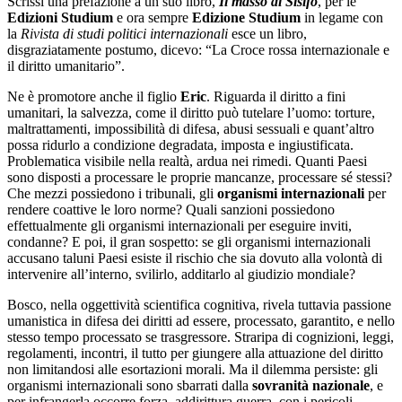
Scrissi una prefazione a un suo libro,
Il masso di Sisifo
, per le
Edizioni Studium
e ora sempre
Edizione Studium
in legame con
la
Rivista di studi politici internazionali
esce un libro,
disgraziatamente postumo, dicevo: “La Croce rossa internazionale e
il diritto umanitario”.
Ne è promotore anche il figlio
Eric
. Riguarda il diritto a fini
umanitari, la salvezza, come il diritto può tutelare l’uomo: torture,
maltrattamenti, impossibilità di difesa, abusi sessuali e quant’altro
possa ridurlo a condizione degradata, imposta e ingiustificata.
Problematica visibile nella realtà, ardua nei rimedi. Quanti Paesi
sono disposti a processare le proprie mancanze, processare sé stessi?
Che mezzi possiedono i tribunali, gli
organismi internazionali
per
rendere coattive le loro norme? Quali sanzioni possiedono
effettualmente gli organismi internazionali per eseguire inviti,
condanne? E poi, il gran sospetto: se gli organismi internazionali
accusano taluni Paesi esiste il rischio che sia dovuto alla volontà di
intervenire all’interno, svilirlo, additarlo al giudizio mondiale?
Bosco, nella oggettività scientifica cognitiva, rivela tuttavia passione
umanistica in difesa dei diritti ad essere, processato, garantito, e nello
stesso tempo processato se trasgressore. Straripa di cognizioni, leggi,
regolamenti, incontri, il tutto per giungere alla attuazione del diritto
non limitandosi alle esortazioni morali. Ma il dilemma persiste: gli
organismi internazionali sono sbarrati dalla
sovranità nazionale
, e
per infrangerla occorre forza, addirittura guerra, con i pericoli