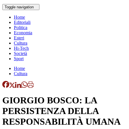
Toggle navigation
Home
Editoriali
Politica
Economia
Esteri
Cultura
Hi-Tech
Società
Sport
Home
Cultura
GIORGIO BOSCO: LA
PERSISTENZA DELLA
RESPONSABILITÀ UMANA