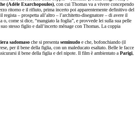
he (Adèle Exarchopoulos)
, con cui Thomas va a vivere concependo
erzo ritorno e il rifiuto, prima incerto poi apparentemente definitivo del
egista – prospetta all’altro – l’architetto-disegnatore – di avere il
a o, come si dice, “mangiato la foglia”, e provvede lei sulla sua pelle
dal suo stesso figlio e dall’incerto ménage con Thomas. La coppia
ttiera sadomaso
che si presenta
seminudo
e che, bofonchiando (il
se, per il bene della figlia, con un maleducato esaltato. Belle le facce
curarsi il bene della figlia e del nipote. Il film è ambientato a
Parigi
,