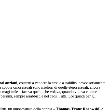
ai anziani
, costretti a vendere la casa e a stabilirsi provvisoriamente
 le coppie omosessuali sono migliori di quelle eterosessuali, ancora
a magistrale – faceva quello che voleva, quando voleva e come
essimi, sempre arrabbiati e nel caos. Tutta luce quindi per gli
nfatti, un omosessuale della coppia –
Thomas (Franz Rogowski) e