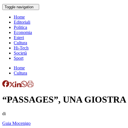
Toggle navigation
Home
Editoriali
Politica
Economia
Esteri
Cultura
Hi-Tech
Società
Sport
Home
Cultura
“PASSAGES”, UNA GIOSTRA
di
Guia Mocenigo