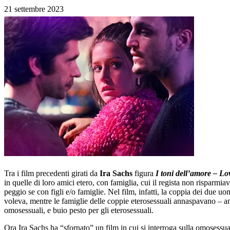
21 settembre 2023
Tra i film precedenti girati da
Ira Sachs
figura
I toni dell’amore – Lo
in quelle di loro amici etero, con famiglia, cui il regista non risparmi
peggio se con figli e/o famiglie. Nel film, infatti, la coppia dei due u
voleva, mentre le famiglie delle coppie eterosessuali annaspavano – an
omosessuali, e buio pesto per gli eterosessuali.
Ora Ira Sachs ha “sfornato” un film in cui si interroga sulla omosessual