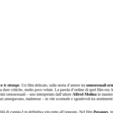
ve is strange
. Un film delicato, sulla storia d’amore tra
omosessuali
orm
ava dure critiche, molto poco velate. La parola d’ordine di quel film era:
omini omosessuali – uno interpretato dall’attore
Alfred Molina
in manier
zi annegavano, malmesse – in vite scomode e sgradevoli tra sentimenti p
ità di coppia è in definitiva vira tutto all’opposto. Nel film
Passages
, i