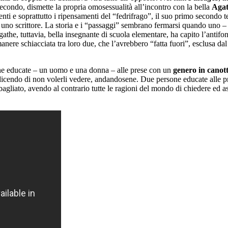
 secondo, dismette la propria omosessualità all’incontro con la bella
Agat
enti e soprattutto i ripensamenti del “fedrifrago”, il suo primo secondo t
o scrittore. La storia e i “passaggi” sembrano fermarsi quando uno – il r
the, tuttavia, bella insegnante di scuola elementare, ha capito l’antifon
rimanere schiacciata tra loro due, che l’avrebbero “fatta fuori”, esclusa 
sone educate – un uomo e una donna – alle prese con un
genero in cano
dicendo di non volerli vedere, andandosene. Due persone educate alle pre
gliato, avendo al contrario tutte le ragioni del mondo di chiedere ed assi