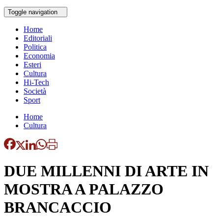
Toggle navigation
Home
Editoriali
Politica
Economia
Esteri
Cultura
Hi-Tech
Società
Sport
Home
Cultura
DUE MILLENNI DI ARTE IN
MOSTRA A PALAZZO
BRANCACCIO