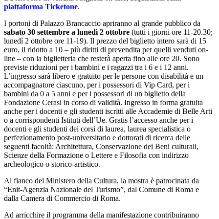
piattaforma Ticketone
.
I portoni di Palazzo Brancaccio apriranno al grande pubblico da
sabato 30 settembre a lunedì 2 ottobre
(tutti i giorni ore 11-20.30;
lunedì 2 ottobre ore 11-19). Il prezzo del biglietto intero sarà di 15
euro, il ridotto a 10 – più diritti di prevendita per quelli venduti on-
line – con la biglietteria che resterà aperta fino alle ore 20. Sono
previste riduzioni per i bambini e i ragazzi tra i 6 e i 12 anni.
L’ingresso sarà libero e gratuito per le persone con disabilità e un
accompagnatore ciascuno, per i possessori di Vip Card, per i
bambini da 0 a 5 anni e per i possessori di un biglietto della
Fondazione Cerasi in corso di validità. Ingresso in forma gratuita
anche per i docenti e gli studenti iscritti alle Accademie di Belle Arti
o a corrispondenti Istituti dell’Ue. Gratis l’accesso anche per i
docenti e gli studenti dei corsi di laurea, laurea specialistica o
perfezionamento post-universitario e dottorati di ricerca delle
seguenti facoltà: Architettura, Conservazione dei Beni culturali,
Scienze della Formazione o Lettere e Filosofia con indirizzo
archeologico o storico-artistico.
Al fianco del Ministero della Cultura, la mostra è patrocinata da
“Enit-Agenzia Nazionale del Turismo”, dal Comune di Roma e
dalla Camera di Commercio di Roma.
Ad arricchire il programma della manifestazione contribuiranno