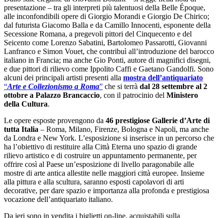
presentazione – tra gli interpreti più talentuosi della Belle Époque,
alle inconfondibili opere di Giorgio Morandi e Giorgio De Chirico;
dal futurista Giacomo Balla e da Camillo Innocenti, esponente della
Secessione Romana, a pregevoli pittori del Cinquecento e del
Seicento come Lorenzo Sabatini, Bartolomeo Passarotti, Giovanni
Lanfranco e Simon Vouet, che contribuì all’introduzione del barocco
italiano in Francia; ma anche Gio Ponti, autore di magnifici disegni,
e due pittori di rilievo come Ippolito Caffi e Gaetano Gandolfi. Sono
alcuni dei principali artisti presenti alla
mostra dell’antiquariato
“
Arte e Collezionismo a Roma
”
che si terrà
dal 28 settembre al 2
ottobre a
Palazzo Brancaccio
, con il patrocinio del
Ministero
della Cultura
.
Le opere esposte provengono da
46 prestigiose Gallerie d’Arte di
tutta Italia
– Roma, Milano, Firenze, Bologna e Napoli, ma anche
da Londra e New York. L’esposizione si inserisce in un percorso che
ha l’obiettivo di restituire alla Città Eterna uno spazio di grande
rilievo artistico e di costruire un appuntamento permanente, per
offrire così al Paese un’esposizione di livello paragonabile alle
mostre di arte antica allestite nelle maggiori città europee. Insieme
alla pittura e alla scultura, saranno esposti capolavori di arti
decorative, per dare spazio e importanza alla profonda e prestigiosa
vocazione dell’antiquariato italiano.
Da ieri sono in vendita i biglietti on-line, acquistabili sulla