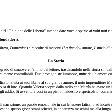
L’Opinione delle Libertà” intende dare voce e spazio ai volti noti e a q
ondadori
).
ibero
,
Domenica
) e raccolte di racconti (
La fine dell'amore, L'inizio di t
La Storia
grado di smuovere l’animo del lettore, trascinandolo nella storia sin da
icilmente controllabili. Due protagoniste luminose, unite da un amore cont
edicato la vita ai suoi libri e al suo grande amore, il noto imprenditore 
no sa di loro. Quando Valeria scopre dalla radio che Martín ha avuto un 
li addio. Si avventura così in un piano maldestro e spericolato: commissio
 narrazione, un puzzle emozionale in cui le tessere faticano ad incastrar
stino spesso gioca strani scherzi, in apparenza meschini ma alla lunga in