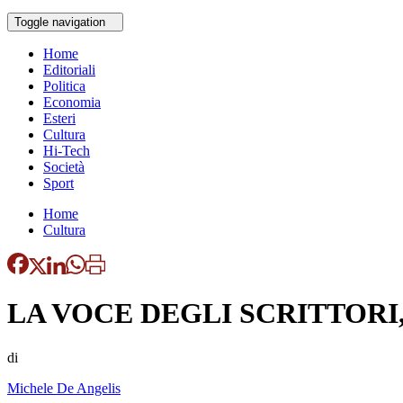
Toggle navigation
Home
Editoriali
Politica
Economia
Esteri
Cultura
Hi-Tech
Società
Sport
Home
Cultura
LA VOCE DEGLI SCRITTORI,
di
Michele De Angelis