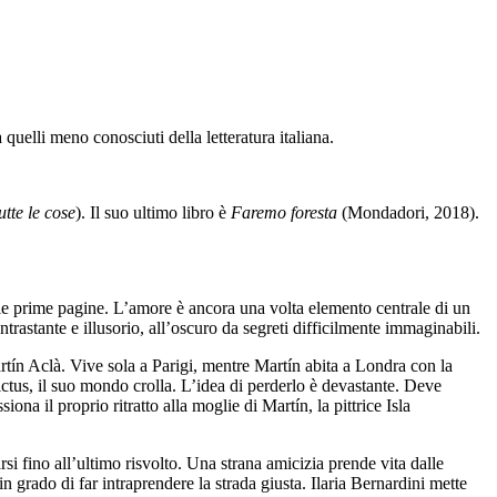
uelli meno conosciuti della letteratura italiana.
utte le cose
). Il suo ultimo libro è
Faremo foresta
(Mondadori, 2018).
lle prime pagine. L’amore è ancora una volta elemento centrale di un
rastante e illusorio, all’oscuro da segreti difficilmente immaginabili.
Martín Aclà. Vive sola a Parigi, mentre Martín abita a Londra con la
ictus, il suo mondo crolla. L’idea di perderlo è devastante. Deve
na il proprio ritratto alla moglie di Martín, la pittrice Isla
si fino all’ultimo risvolto. Una strana amicizia prende vita dalle
 grado di far intraprendere la strada giusta. Ilaria Bernardini mette