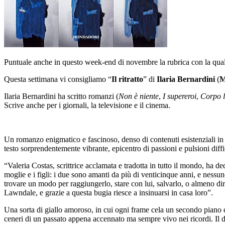
Puntuale anche in questo week-end di novembre la rubrica con la quale “
Questa settimana vi consigliamo “
Il ritratto
” di
Ilaria Bernardini
(
M
Ilaria Bernardini ha scritto romanzi (
Non è niente
,
I supereroi
,
Corpo l
Scrive anche per i giornali, la televisione e il cinema.
Un romanzo enigmatico e fascinoso, denso di contenuti esistenziali in 
testo sorprendentemente vibrante, epicentro di passioni e pulsioni diff
“Valeria Costas, scrittrice acclamata e tradotta in tutto il mondo, ha d
moglie e i figli: i due sono amanti da più di venticinque anni, e nessu
trovare un modo per raggiungerlo, stare con lui, salvarlo, o almeno dirg
Lawndale, e grazie a questa bugia riesce a insinuarsi in casa loro”.
Una sorta di giallo amoroso, in cui ogni frame cela un secondo piano di
ceneri di un passato appena accennato ma sempre vivo nei ricordi. Il de