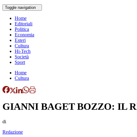
Toggle navigation
Home
Editoriali
Politica
Economia
Esteri
Cultura
Hi-Tech
Società
Sport
Home
Cultura
GIANNI BAGET BOZZO: IL 
di
Redazione