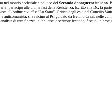
o nel mondo ecclesiale e politico del
Secondo dopoguerra italiano
. 
uerra, partecipò alle ultime fasi della Resistenza. Iscritto alla Dc, fa pa
te “L’ordine civile” e “Lo Stato”. Critico degli esiti del Concilio Vatic
e anticomunista, si avvicinò al Psi guidato da Bettino Craxi, nelle cui l
analista di rara finezza, pubblicista e scrittore fecondo, è stato un prota