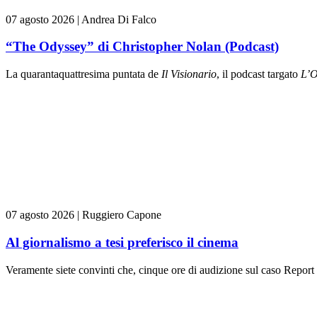
07 agosto 2026
|
Andrea Di Falco
“The Odyssey” di Christopher Nolan (Podcast)
La quarantaquattresima puntata de
Il Visionario
, il podcast targato
L’O
07 agosto 2026
|
Ruggiero Capone
Al giornalismo a tesi preferisco il cinema
Veramente siete convinti che, cinque ore di audizione sul caso Report