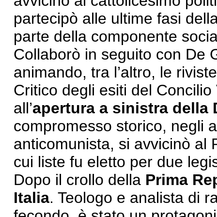
avvicinò al cattolicesimo politi
partecipò alle ultime fasi dell
parte della componente social
Collaborò in seguito con De
animando, tra l’altro, le rivist
Critico degli esiti del Concili
all’
apertura a sinistra dell
compromesso storico, negli an
anticomunista, si avvicinò al 
cui liste fu eletto per due le
Dopo il crollo della
Prima Re
Italia
. Teologo e analista di ra
fecondo, è stato un protagonis