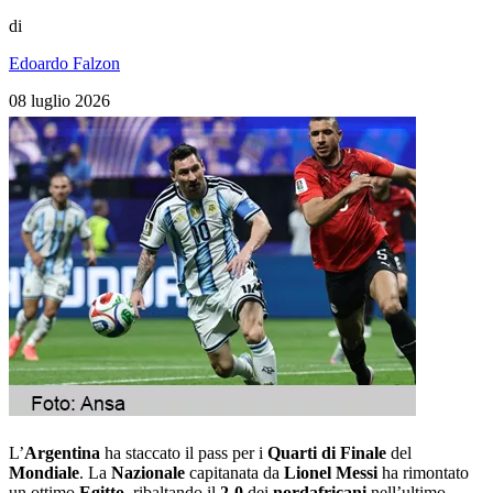
di
Edoardo Falzon
08 luglio 2026
L’
Argentina
ha staccato il pass per i
Quarti di Finale
del
Mondiale
. La
Nazionale
capitanata da
Lionel Messi
ha rimontato
un ottimo
Egitto
, ribaltando il
2-0
dei
nordafricani
nell’ultimo