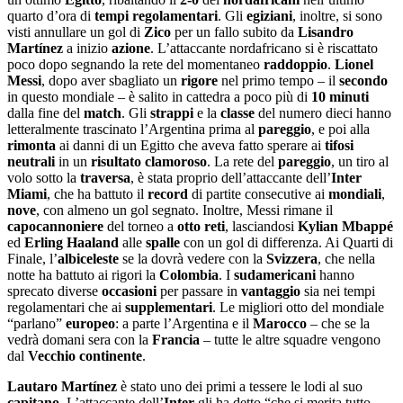
quarto d’ora di
tempi regolamentari
. Gli
egiziani
, inoltre, si sono
visti annullare un gol di
Zico
per un fallo subito da
Lisandro
Martínez
a inizio
azione
. L’attaccante nordafricano si è riscattato
poco dopo segnando la rete del momentaneo
raddoppio
.
Lionel
Messi
, dopo aver sbagliato un
rigore
nel primo tempo – il
secondo
in questo mondiale – è salito in cattedra a poco più di
10 minuti
dalla fine del
match
. Gli
strappi
e la
classe
del numero dieci hanno
letteralmente trascinato l’Argentina prima al
pareggio
, e poi alla
rimonta
ai danni di un Egitto che aveva fatto sperare ai
tifosi
neutrali
in un
risultato clamoroso
. La rete del
pareggio
, un tiro al
volo sotto la
traversa
, è stata proprio dell’attaccante dell’
Inter
Miami
, che ha battuto il
record
di partite consecutive ai
mondiali
,
nove
, con almeno un gol segnato. Inoltre, Messi rimane il
capocannoniere
del torneo a
otto reti
, lasciandosi
Kylian Mbappé
ed
Erling Haaland
alle
spalle
con un gol di differenza. Ai Quarti di
Finale, l’
albiceleste
se la dovrà vedere con la
Svizzera
, che nella
notte ha battuto ai rigori la
Colombia
. I
sudamericani
hanno
sprecato diverse
occasioni
per passare in
vantaggio
sia nei tempi
regolamentari che ai
supplementari
. Le migliori otto del mondiale
“parlano”
europeo
: a parte l’Argentina e il
Marocco
– che se la
vedrà domani sera con la
Francia
– tutte le altre squadre vengono
dal
Vecchio continente
.
Lautaro Martínez
è stato uno dei primi a tessere le lodi al suo
capitano
. L’attaccante dell’
Inter
gli ha detto “che si merita tutto