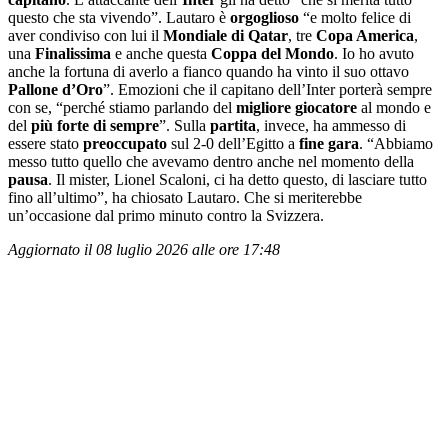
questo che sta vivendo”. Lautaro è
orgoglioso
“e molto felice di
aver condiviso con lui il
Mondiale di Qatar
, tre
Copa America
,
una
Finalissima
e anche questa
Coppa del Mondo
. Io ho avuto
anche la fortuna di averlo a fianco quando ha vinto il suo ottavo
Pallone d’Oro
”. Emozioni che il capitano dell’Inter porterà sempre
con se, “perché stiamo parlando del
migliore giocatore
al mondo e
del
più
forte di sempre
”. Sulla
partita
, invece, ha ammesso di
essere stato
preoccupato
sul 2-0 dell’Egitto a
fine gara
. “Abbiamo
messo tutto quello che avevamo dentro anche nel momento della
pausa
. Il mister, Lionel Scaloni, ci ha detto questo, di lasciare tutto
fino all’ultimo”, ha chiosato Lautaro. Che si meriterebbe
un’occasione dal primo minuto contro la Svizzera.
Aggiornato il 08 luglio 2026 alle ore 17:48