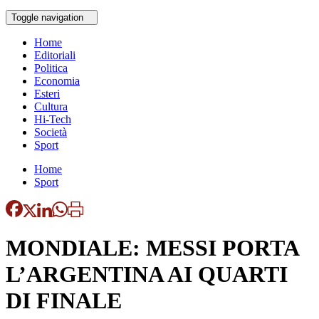
Toggle navigation
Home
Editoriali
Politica
Economia
Esteri
Cultura
Hi-Tech
Società
Sport
Home
Sport
MONDIALE: MESSI PORTA
L’ARGENTINA AI QUARTI
DI FINALE