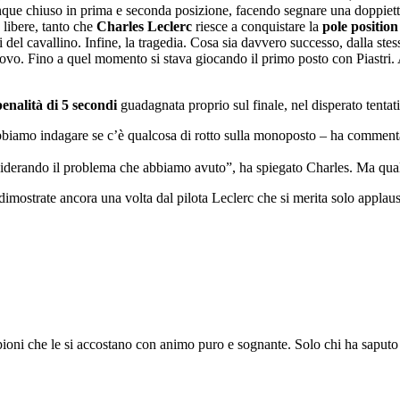
nque chiuso in prima e seconda posizione, facendo segnare una doppietta
 libere, tanto che
Charles Leclerc
riesce a conquistare la
pole position
osi del cavallino. Infine, la tragedia. Cosa sia davvero successo, dalla st
ovo. Fino a quel momento si stava giocando il primo posto con Piastri. A 
penalità di 5 secondi
guadagnata proprio sul finale, nel disperato tentat
obbiamo indagare se c’è qualcosa di rotto sulla monoposto – ha commen
nsiderando il problema che abbiamo avuto”, ha spiegato Charles. Ma qual
dimostrate ancora una volta dal pilota Leclerc che si merita solo applau