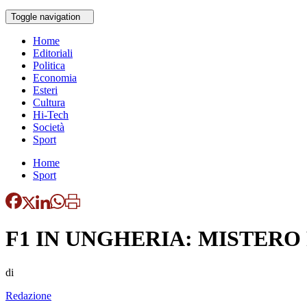
Toggle navigation
Home
Editoriali
Politica
Economia
Esteri
Cultura
Hi-Tech
Società
Sport
Home
Sport
F1 IN UNGHERIA: MISTERO
di
Redazione