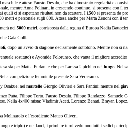
 maschile è atteso Fausto Desalu, che ha dimostrato regolarità e consist
ale, mentre Anna Polinari, in crescendo continuo, si presenta con il terzo
quali ci si aspettano risultati non da scartare. I
1500
si presenta da pr
00 metri e personale sugli 800. Attesa anche per Marta Zenoni con il terzo
enterà nei
5000 metri
, corrisposta dalla regina d’Europa Nadia Battoclett
i e Gaia Colli.
oli
, dopo un avvio di stagione decisamente sottotono. Mentre non si nas
ntuale sostituto) e Ayomide Folorunso, che vanta il migliore accredito tr
ttesa sia per Mattia Furlani e che per Larissa Iapichino nel
lungo
. Nel
sa
ella competizione femminile presente Sara Verteramo.
sy Osakue; nel
martello
Giorgio Olivieri e Sara Fantini; mentre nel
giav
orenzo Patta, Filippo Tortu, Fausto Desalu, Filippo Randazzo, Samuele 
vese. Nella 4x400 mista: Vladimir Aceti, Lorenzo Benati, Brayan Lopez
isa Molinarolo e l’esordiente Matteo Oliveri.
ungo e triplo) e nei lanci, i primi tre turni vedranno tutti i sedici partec