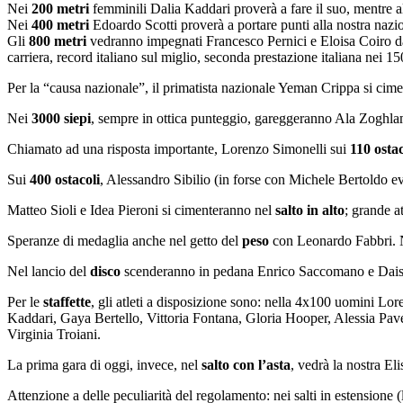
Nei
200 metri
femminili Dalia Kaddari proverà a fare il suo, mentre al
Nei
400 metri
Edoardo Scotti proverà a portare punti alla nostra nazion
Gli
800 metri
vedranno impegnati Francesco Pernici e Eloisa Coiro dai 
carriera, record italiano sul miglio, seconda prestazione italiana nei 15
Per la “causa nazionale”, il primatista nazionale Yeman Crippa si cim
Nei
3000 siepi
, sempre in ottica punteggio, gareggeranno Ala Zoghlam
Chiamato ad una risposta importante, Lorenzo Simonelli sui
110 ostac
Sui
400 ostacoli
, Alessandro Sibilio (in forse con Michele Bertoldo eve
Matteo Sioli e Idea Pieroni si cimenteranno nel
salto in alto
; grande a
Speranze di medaglia anche nel getto del
peso
con Leonardo Fabbri. N
Nel lancio del
disco
scenderanno in pedana Enrico Saccomano e Dai
Per le
staffette
, gli atleti a disposizione sono: nella 4x100 uomini L
Kaddari, Gaya Bertello, Vittoria Fontana, Gloria Hooper, Alessia Pa
Virginia Troiani.
La prima gara di oggi, invece, nel
salto con l’asta
, vedrà la nostra El
Attenzione a delle peculiarità del regolamento: nei salti in estensione (l