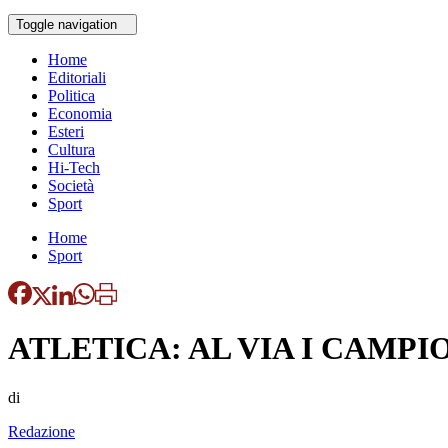
Toggle navigation
Home
Editoriali
Politica
Economia
Esteri
Cultura
Hi-Tech
Società
Sport
Home
Sport
ATLETICA: AL VIA I CAMP
di
Redazione