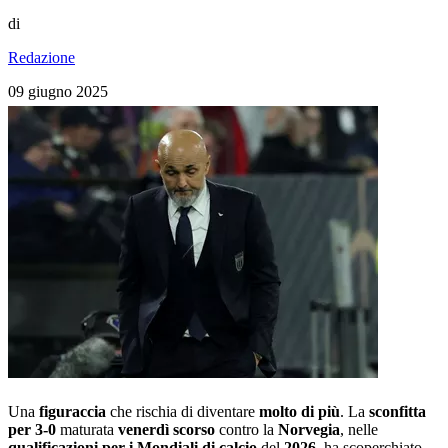
di
Redazione
09 giugno 2025
Una
figuraccia
che rischia di diventare
molto di più
. La
sconfitta
per 3-0
maturata
venerdì scorso
contro la
Norvegia
, nelle
qualificazioni per i Mondiali di calcio
del
2026
, ha scoperchiato