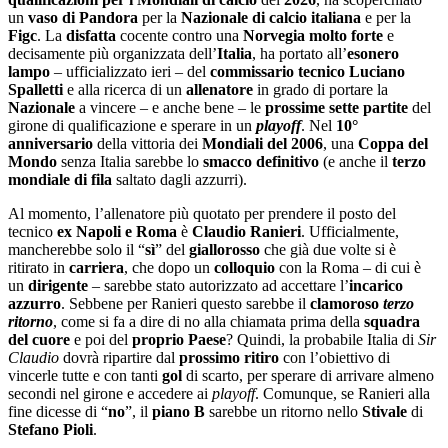
un
vaso di Pandora
per la
Nazionale di calcio italiana
e per la
Figc
. La
disfatta
cocente contro una
Norvegia molto forte
e
decisamente più organizzata dell’
Italia
, ha portato all’
esonero
lampo
– ufficializzato ieri – del
commissario tecnico Luciano
Spalletti
e alla ricerca di un
allenatore
in grado di portare la
Nazionale
a vincere – e anche bene – le
prossime sette partite
del
girone di qualificazione e sperare in un
playoff
. Nel
10°
anniversario
della vittoria dei
Mondiali del 2006
, una
Coppa del
Mondo
senza Italia sarebbe lo
smacco definitivo
(e anche il
terzo
mondiale di fila
saltato dagli azzurri).
Al momento, l’allenatore più quotato per prendere il posto del
tecnico
ex Napoli
e
Roma
è
Claudio Ranieri
. Ufficialmente,
mancherebbe solo il “
sì
” del
giallorosso
che già due volte si è
ritirato in
carriera
, che dopo un
colloquio
con la Roma – di cui è
un
dirigente
– sarebbe stato autorizzato ad accettare l’
incarico
azzurro
. Sebbene per Ranieri questo sarebbe il
clamoroso
terzo
ritorno
, come si fa a dire di no alla chiamata prima della
squadra
del cuore
e poi del
proprio Paese
? Quindi, la probabile Italia di
Sir
Claudio
dovrà ripartire dal
prossimo ritiro
con l’obiettivo di
vincerle tutte e con tanti
gol
di scarto, per sperare di arrivare almeno
secondi nel girone e accedere ai
playoff
. Comunque, se Ranieri alla
fine dicesse di “
no
”, il
piano
B
sarebbe un ritorno nello
Stivale
di
Stefano Pioli
.