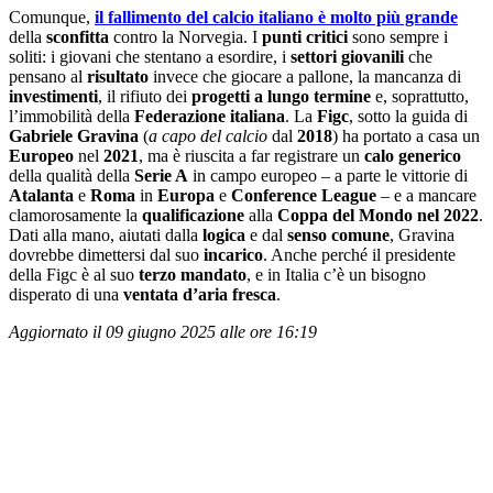
Comunque,
il fallimento del calcio italiano è molto più grande
della
sconfitta
contro la Norvegia. I
punti critici
sono sempre i
soliti: i giovani che stentano a esordire, i
settori giovanili
che
pensano al
risultato
invece che giocare a pallone, la mancanza di
investimenti
, il rifiuto dei
progetti
a lungo termine
e, soprattutto,
l’immobilità della
Federazione italiana
. La
Figc
, sotto la guida di
Gabriele Gravina
(
a capo del calcio
dal
2018
) ha portato a casa un
Europeo
nel
2021
, ma è riuscita a far registrare un
calo generico
della qualità della
Serie A
in campo europeo – a parte le vittorie di
Atalanta
e
Roma
in
Europa
e
Conference
League
– e a mancare
clamorosamente la
qualificazione
alla
Coppa del Mondo nel 2022
.
Dati alla mano, aiutati dalla
logica
e dal
senso comune
, Gravina
dovrebbe dimettersi dal suo
incarico
. Anche perché il presidente
della Figc è al suo
terzo mandato
, e in Italia c’è un bisogno
disperato di una
ventata d’aria fresca
.
Aggiornato il 09 giugno 2025 alle ore 16:19