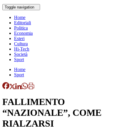
Toggle navigation
Home
Editoriali
Politica
Economia
Esteri
Cultura
Hi-Tech
Società
Sport
Home
Sport
FALLIMENTO
“NAZIONALE”, COME
RIALZARSI