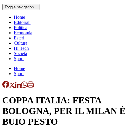
Toggle navigation
Home
Editoriali
Politica
Economia
Esteri
Cultura
Hi-Tech
Società
Sport
Home
Sport
COPPA ITALIA: FESTA
BOLOGNA, PER IL MILAN È
BUIO PESTO