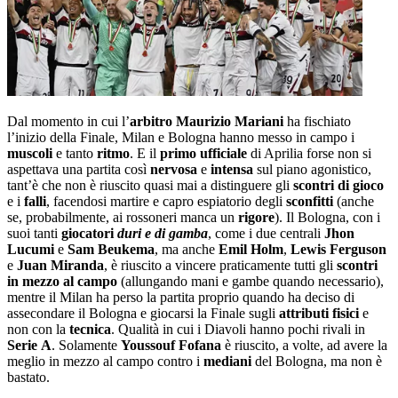
Dal momento in cui l’
arbitro Maurizio Mariani
ha fischiato
l’inizio della Finale, Milan e Bologna hanno messo in campo i
muscoli
e tanto
ritmo
. E il
primo ufficiale
di Aprilia forse non si
aspettava una partita così
nervosa
e
intensa
sul piano agonistico,
tant’è che non è riuscito quasi mai a distinguere gli
scontri di gioco
e i
falli
, facendosi martire e capro espiatorio degli
sconfitti
(anche
se, probabilmente, ai rossoneri manca un
rigore
). Il Bologna, con i
suoi tanti
giocatori
duri e di gamba
, come i due centrali
Jhon
Lucumi
e
Sam Beukema
, ma anche
Emil Holm
,
Lewis Ferguson
e
Juan Miranda
, è riuscito a vincere praticamente tutti gli
scontri
in mezzo al campo
(allungando mani e gambe quando necessario),
mentre il Milan ha perso la partita proprio quando ha deciso di
assecondare il Bologna e giocarsi la Finale sugli
attributi fisici
e
non con la
tecnica
. Qualità in cui i Diavoli hanno pochi rivali in
Serie
A
. Solamente
Youssouf Fofana
è riuscito, a volte, ad avere la
meglio in mezzo al campo contro i
mediani
del Bologna, ma non è
bastato.