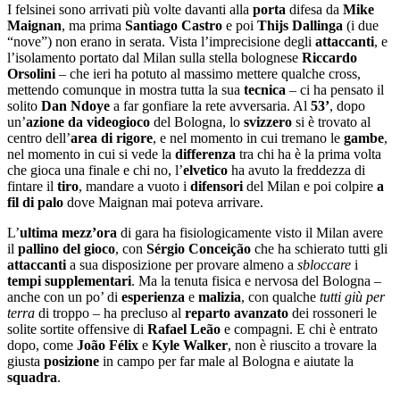
I felsinei sono arrivati più volte davanti alla
porta
difesa da
Mike
Maignan
, ma prima
Santiago Castro
e poi
Thijs Dallinga
(i due
“nove”) non erano in serata. Vista l’imprecisione degli
attaccanti
, e
l’isolamento portato dal Milan sulla stella bolognese
Riccardo
Orsolini
– che ieri ha potuto al massimo mettere qualche cross,
mettendo comunque in mostra tutta la sua
tecnica
– ci ha pensato il
solito
Dan Ndoye
a far gonfiare la rete avversaria. Al
53’
, dopo
un’
azione da videogioco
del Bologna, lo
svizzero
si è trovato al
centro dell’
area di rigore
, e nel momento in cui tremano le
gambe
,
nel momento in cui si vede la
differenza
tra chi ha è la prima volta
che gioca una finale e chi no, l’
elvetico
ha avuto la freddezza di
fintare il
tiro
, mandare a vuoto i
difensori
del Milan e poi colpire
a
fil di palo
dove Maignan mai poteva arrivare.
L’
ultima mezz’ora
di gara ha fisiologicamente visto il Milan avere
il
pallino del gioco
, con
Sé
rgio Conceiçã
o
che ha schierato tutti gli
attaccanti
a sua disposizione per provare almeno a
sbloccare
i
tempi
supplementari
. Ma la tenuta fisica e nervosa del Bologna –
anche con un po’ di
esperienza
e
malizia
, con qualche
tutti giù per
terra
di troppo
–
ha precluso al
reparto avanzato
dei rossoneri le
solite sortite offensive di
Rafael Le
ã
o
e compagni. E chi è entrato
dopo, come
Jo
ã
o Félix
e
Kyle Walker
, non è riuscito a trovare la
giusta
posizione
in campo per far male al Bologna e aiutate la
squadra
.