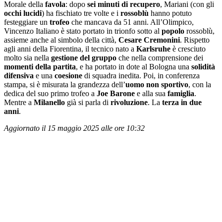
Morale della
favola
: dopo
sei minuti di recupero
, Mariani (con gli
occhi lucidi
) ha fischiato tre volte e i
rossoblù
hanno potuto
festeggiare un
trofeo
che mancava da 51 anni. All’Olimpico,
Vincenzo Italiano è stato portato in trionfo sotto al
popolo
rossoblù,
assieme anche al simbolo della città,
Cesare Cremonini
. Rispetto
agli anni della Fiorentina, il tecnico nato a
Karlsruhe
è cresciuto
molto sia nella
gestione del gruppo
che nella comprensione dei
momenti della partita
, e ha portato in dote al Bologna una
solidità
difensiva
e una
coesione
di squadra inedita. Poi, in conferenza
stampa, si è misurata la grandezza dell’
uomo non sportivo
, con la
dedica del suo primo trofeo a
Joe Barone
e alla sua
famiglia
.
Mentre a
Milanello
già si parla di
rivoluzione
. La
terza in due
anni
.
Aggiornato il 15 maggio 2025 alle ore 10:32