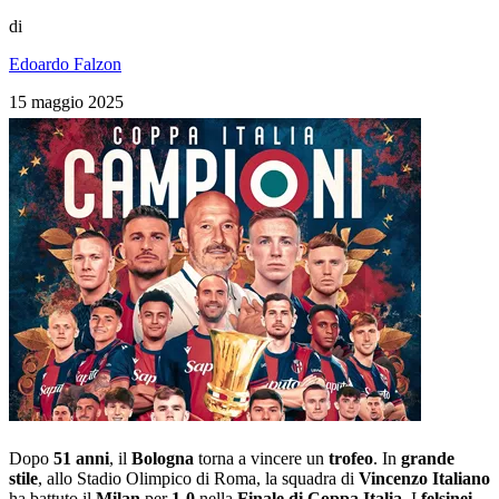
di
Edoardo Falzon
15 maggio 2025
Dopo
51 anni
, il
Bologna
torna a vincere un
trofeo
. In
grande
stile
, allo Stadio Olimpico di Roma, la squadra di
Vincenzo Italiano
ha battuto il
Milan
per
1-0
nella
Finale di Coppa Italia
. I
felsinei