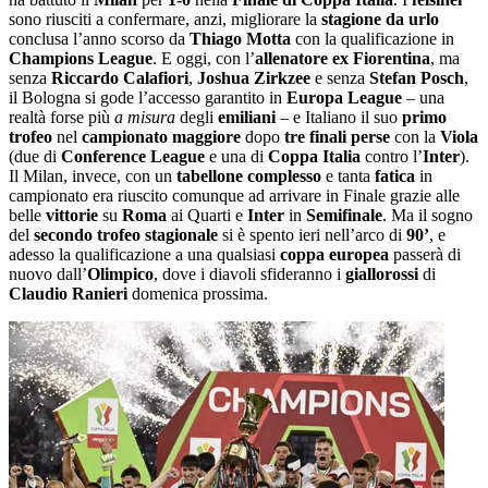
sono riusciti a confermare, anzi, migliorare la
stagione da urlo
conclusa l’anno scorso da
Thiago Motta
con la qualificazione in
Champions League
. E oggi, con l’
allenatore ex Fiorentina
, ma
senza
Riccardo Calafiori
,
Joshua Zirkzee
e senza
Stefan Posch
,
il Bologna si gode l’accesso garantito in
Europa League
– una
realtà forse più
a misura
degli
emiliani
– e Italiano il suo
primo
trofeo
nel
campionato maggiore
dopo
tre finali perse
con la
Viola
(due di
Conference League
e una di
Coppa Italia
contro l’
Inter
).
Il Milan, invece, con un
tabellone complesso
e tanta
fatica
in
campionato era riuscito comunque ad arrivare in Finale grazie alle
belle
vittorie
su
Roma
ai Quarti e
Inter
in
Semifinale
. Ma il sogno
del
secondo trofeo stagionale
si è spento ieri nell’arco di
90’
, e
adesso la qualificazione a una qualsiasi
coppa europea
passerà di
nuovo dall’
Olimpico
, dove i diavoli sfideranno i
giallorossi
di
Claudio Ranieri
domenica prossima.