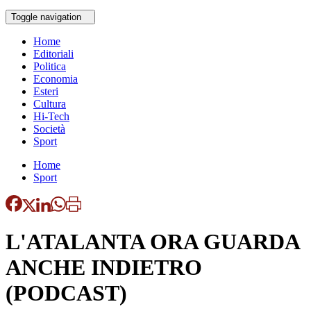
Toggle navigation
Home
Editoriali
Politica
Economia
Esteri
Cultura
Hi-Tech
Società
Sport
Home
Sport
L'ATALANTA ORA GUARDA
ANCHE INDIETRO
(PODCAST)