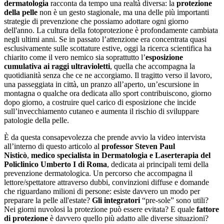
dermatologia
racconta da tempo una realtà diversa: la
protezione
della pelle
non è un gesto stagionale, ma una delle più importanti
strategie di prevenzione che possiamo adottare ogni giorno
dell'anno. La cultura della fotoprotezione è profondamente cambiata
negli ultimi anni. Se in passato l’attenzione era concentrata quasi
esclusivamente sulle scottature estive, oggi la ricerca scientifica ha
chiarito come il vero nemico sia soprattutto l’
esposizione
cumulativa ai raggi ultravioletti
, quella che accompagna la
quotidianità senza che ce ne accorgiamo. Il tragitto verso il lavoro,
una passeggiata in città, un pranzo all’aperto, un’escursione in
montagna o qualche ora dedicata allo sport contribuiscono, giorno
dopo giorno, a costruire quel carico di esposizione che incide
sull’invecchiamento cutaneo e aumenta il rischio di sviluppare
patologie della pelle.
È da questa consapevolezza che prende avvio la video intervista
all’interno di questo articolo al
professor Steven Paul
Nisticò
,
medico specialista in Dermatologia e Laserterapia del
Policlinico Umberto I di Roma
, dedicata ai principali temi della
prevenzione dermatologica. Un percorso che accompagna il
lettore/spettatore attraverso dubbi, convinzioni diffuse e domande
che riguardano milioni di persone: esiste davvero un modo per
preparare la pelle all'estate?
Gli integratori
“pre-sole” sono utili?
Nei giorni nuvolosi la protezione può essere evitata? E quale
fattore
di protezione
è davvero quello più adatto alle diverse situazioni?