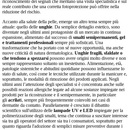
riconoscimento dei segnali che meritano una visita specialistica e sul
reale contributo che una corretta fotoprotezione può offrire nella
riduzione del rischio.
Accanto alla salute della pelle, emerge un altro tema sempre più
attuale: quello delle
unghie
. Da semplice dettaglio estetico, sono
diventate negli ultimi anni protagoniste di un mercato in continua
espansione, alimentato dal successo di
smalti semipermanenti,
gel
e trattamenti professionali
sempre più sofisticati. Una
trasformazione che ha portato con sé nuove opportunità, ma anche
nuove criticità di natura dermatologica.
Unghie fragili, sfaldate o
che tendono a spezzarsi
possono avere origini molto diverse e non
sempre rappresentano soltanto un inestetismo. Alimentazione, età,
patologie sistemiche e abitudini quotidiane possono influenzarne lo
stato di salute, così come le tecniche utilizzate durante la manicure e,
soprattutto, le modalità di rimozione dei prodotti applicati. Negli
ultimi anni l’attenzione degli specialisti si è concentrata anche sulle
possibili reazioni allergiche legate ad alcune sostanze impiegate nei
prodotti per la ricostruzione e il semipermanente, in particolare
gli
acrilat
i, sempre più frequentemente coinvolti nei casi di
dermatite da contatto. Parallelamente è cresciuto il dibattito
scientifico sull'utilizzo delle
lampade UV e LED
impiegate per la
polimerizzazione degli smalti, tema che continua a suscitare interesse
sia tra gli operatori del settore sia tra i consumatori, soprattutto per
quanto riguarda l'adozione di semplici misure preventive durante i