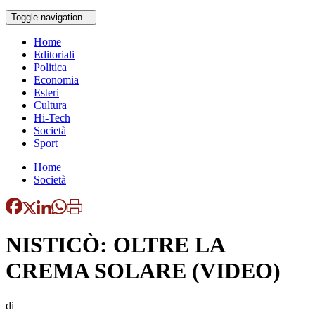
Toggle navigation
Home
Editoriali
Politica
Economia
Esteri
Cultura
Hi-Tech
Società
Sport
Home
Società
NISTICÒ: OLTRE LA
CREMA SOLARE (VIDEO)
di