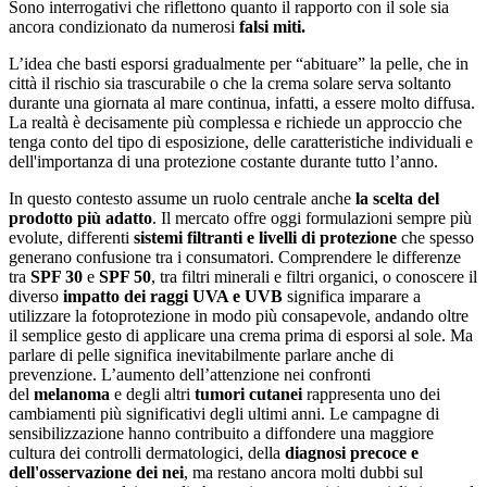
Sono interrogativi che riflettono quanto il rapporto con il sole sia
ancora condizionato da numerosi
falsi miti.
L’idea che basti esporsi gradualmente per “abituare” la pelle, che in
città il rischio sia trascurabile o che la crema solare serva soltanto
durante una giornata al mare continua, infatti, a essere molto diffusa.
La realtà è decisamente più complessa e richiede un approccio che
tenga conto del tipo di esposizione, delle caratteristiche individuali e
dell'importanza di una protezione costante durante tutto l’anno.
In questo contesto assume un ruolo centrale anche
la scelta del
prodotto più adatto
. Il mercato offre oggi formulazioni sempre più
evolute, differenti
sistemi filtranti e livelli di protezione
che spesso
generano confusione tra i consumatori. Comprendere le differenze
tra
SPF 30
e
SPF 50
, tra filtri minerali e filtri organici, o conoscere il
diverso
impatto dei raggi UVA e UVB
significa imparare a
utilizzare la fotoprotezione in modo più consapevole, andando oltre
il semplice gesto di applicare una crema prima di esporsi al sole. Ma
parlare di pelle significa inevitabilmente parlare anche di
prevenzione. L’aumento dell’attenzione nei confronti
del
melanoma
e degli altri
tumori cutanei
rappresenta uno dei
cambiamenti più significativi degli ultimi anni. Le campagne di
sensibilizzazione hanno contribuito a diffondere una maggiore
cultura dei controlli dermatologici, della
diagnosi precoce e
dell'osservazione dei nei
, ma restano ancora molti dubbi sul