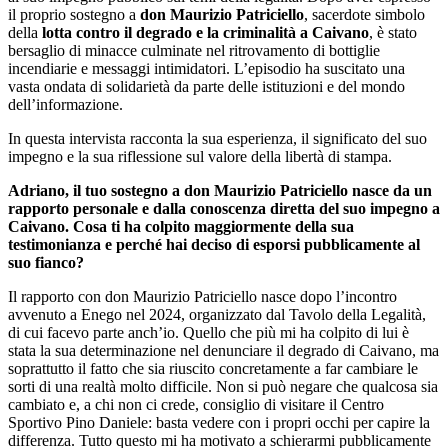
il proprio sostegno a
don Maurizio Patriciello
, sacerdote simbolo
della
lotta contro il degrado e la criminalità a Caivano
, è stato
bersaglio di minacce culminate nel ritrovamento di bottiglie
incendiarie e messaggi intimidatori. L’episodio ha suscitato una
vasta ondata di solidarietà da parte delle istituzioni e del mondo
dell’informazione.
In questa intervista racconta la sua esperienza, il significato del suo
impegno e la sua riflessione sul valore della libertà di stampa.
Adriano, il tuo sostegno a don Maurizio Patriciello nasce da un
rapporto personale e dalla conoscenza diretta del suo impegno a
Caivano. Cosa ti ha colpito maggiormente della sua
testimonianza e perché hai deciso di esporsi pubblicamente al
suo fianco?
Il rapporto con don Maurizio Patriciello nasce dopo l’incontro
avvenuto a Enego nel 2024, organizzato dal Tavolo della Legalità,
di cui facevo parte anch’io. Quello che più mi ha colpito di lui è
stata la sua determinazione nel denunciare il degrado di Caivano, ma
soprattutto il fatto che sia riuscito concretamente a far cambiare le
sorti di una realtà molto difficile. Non si può negare che qualcosa sia
cambiato e, a chi non ci crede, consiglio di visitare il Centro
Sportivo Pino Daniele: basta vedere con i propri occhi per capire la
differenza. Tutto questo mi ha motivato a schierarmi pubblicamente