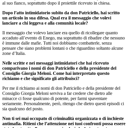
al suo fianco, soprattutto dopo il proiettile ricevuto in chiesa.
Dopo l’atto intimidatorio subito da don Patriciello, hai scritto
un articolo in sua difesa. Qual era il messaggio che volevi
lanciare a chi leggeva e alla comunità locale?
Il messaggio che volevo lanciare era quello di ricollegare quanto
accaduto all’evento di Enego, ma soprattutto di ribadire che nessuno
è immune dalle mafie. Tutti noi dobbiamo combatterle, senza
pensare che siano problemi lontani o che riguardino soltanto alcune
zone d’Italia.
Nelle scritte e nei messaggi intimidatori che hai ricevuto
comparivano i nomi di don Patriciello e della presidente del
Consiglio Giorgia Meloni. Come hai interpretato questo
richiamo e che significato gli attribuisci?
Per me il richiamo ai nomi di don Patriciello e della presidente del
Consiglio Giorgia Meloni serviva a far credere che dietro alle
minacce ci fosse qualcuno di potente, per farmi spaventare
seriamente. Personalmente, però, ritengo che dietro questi episodi ci
sia qualcuno del posto.
Non ti sei mai occupato di criminalità organizzata o di inchieste
antimafia. Ritieni che l’attenzione nei tuoi confronti possa essere