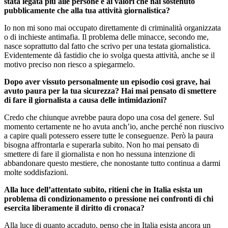
stata legata più alle persone e ai valori che hai sostenuto
pubblicamente che alla tua attività giornalistica?
Io non mi sono mai occupato direttamente di criminalità organizzata
o di inchieste antimafia. Il problema delle minacce, secondo me,
nasce soprattutto dal fatto che scrivo per una testata giornalistica.
Evidentemente dà fastidio che io svolga questa attività, anche se il
motivo preciso non riesco a spiegarmelo.
Dopo aver vissuto personalmente un episodio così grave, hai
avuto paura per la tua sicurezza? Hai mai pensato di smettere
di fare il giornalista a causa delle intimidazioni?
Credo che chiunque avrebbe paura dopo una cosa del genere. Sul
momento certamente ne ho avuta anch’io, anche perché non riuscivo
a capire quali potessero essere tutte le conseguenze. Però la paura
bisogna affrontarla e superarla subito. Non ho mai pensato di
smettere di fare il giornalista e non ho nessuna intenzione di
abbandonare questo mestiere, che nonostante tutto continua a darmi
molte soddisfazioni.
Alla luce dell’attentato subito, ritieni che in Italia esista un
problema di condizionamento o pressione nei confronti di chi
esercita liberamente il diritto di cronaca?
Alla luce di quanto accaduto, penso che in Italia esista ancora un