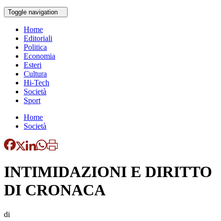
Toggle navigation
Home
Editoriali
Politica
Economia
Esteri
Cultura
Hi-Tech
Società
Sport
Home
Società
INTIMIDAZIONI E DIRITTO
DI CRONACA
di