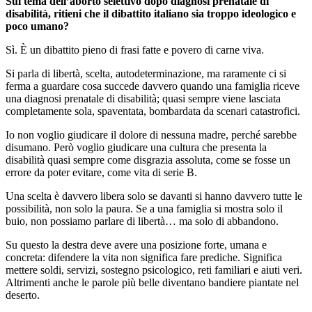
Sul tema dell’aborto selettivo dopo diagnosi prenatale di
disabilità, ritieni che il dibattito italiano sia troppo ideologico e
poco umano?
Sì. È un dibattito pieno di frasi fatte e povero di carne viva.
Si parla di libertà, scelta, autodeterminazione, ma raramente ci si
ferma a guardare cosa succede davvero quando una famiglia riceve
una diagnosi prenatale di disabilità; quasi sempre viene lasciata
completamente sola, spaventata, bombardata da scenari catastrofici.
Io non voglio giudicare il dolore di nessuna madre, perché sarebbe
disumano. Però voglio giudicare una cultura che presenta la
disabilità quasi sempre come disgrazia assoluta, come se fosse un
errore da poter evitare, come vita di serie B.
Una scelta è davvero libera solo se davanti si hanno davvero tutte le
possibilità, non solo la paura. Se a una famiglia si mostra solo il
buio, non possiamo parlare di libertà… ma solo di abbandono.
Su questo la destra deve avere una posizione forte, umana e
concreta: difendere la vita non significa fare prediche. Significa
mettere soldi, servizi, sostegno psicologico, reti familiari e aiuti veri.
Altrimenti anche le parole più belle diventano bandiere piantate nel
deserto.