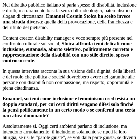
Nel dibattito pubblico italiano si parla spesso di disabilità, inclusione
e diritti, ma raramente lo si fa senza filtri ideologici, paternalismi o
slogan di circostanza.
Emanuel Cosmin Stoica ha scelto invece
una strada diversa
: quella della provocazione, della franchezza e
del rifiuto del pietismo.
Content creator, disability manager e voce sempre più presente nel
confronto culturale sui social,
Stoica affronta temi delicati come
inclusione, eutanasia, aborto selettivo, politicamente corretto e
rappresentazione della disabilità con uno stile diretto, spesso
controcorrente
.
In questa intervista racconta la sua visione della dignità, della libertà
e del ruolo che politica e società dovrebbero avere nel garantire alle
persone con disabilità non compassione, ma rispetto, opportunità e
piena cittadinanza.
Emanuel, su temi come inclusione e femminismo credi esista un
doppio standard, per cui certi diritti vengono difesi solo finché
la pensi politicamente in un certo modo o se confermi una certa
narrativa dominante?
Assolutamente sì. Oggi certi ambienti parlano di inclusione, ma
intendono arruolamento: ti includono solamente se ripeti la loro
liturgia, se usi le “parole giuste”, se voti dalla parte giusta, se diventi