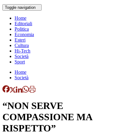
Toggle navigation
Home
Editoriali
Politica
Economia
Esteri
Cultura
Hi-Tech
Società
Sport
Home
Società
“NON SERVE
COMPASSIONE MA
RISPETTO”