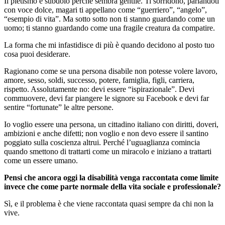
Il pietismo è subdolo perché sembra gentile. Ti sorridono, parlandoti
con voce dolce, magari ti appellano come “guerriero”, “angelo”,
“esempio di vita”. Ma sotto sotto non ti stanno guardando come un
uomo; ti stanno guardando come una fragile creatura da compatire.
La forma che mi infastidisce di più è quando decidono al posto tuo
cosa puoi desiderare.
Ragionano come se una persona disabile non potesse volere lavoro,
amore, sesso, soldi, successo, potere, famiglia, figli, carriera,
rispetto. Assolutamente no: devi essere “ispirazionale”. Devi
commuovere, devi far piangere le signore su Facebook e devi far
sentire “fortunate” le altre persone.
Io voglio essere una persona, un cittadino italiano con diritti, doveri,
ambizioni e anche difetti; non voglio e non devo essere il santino
poggiato sulla coscienza altrui. Perché l’uguaglianza comincia
quando smettono di trattarti come un miracolo e iniziano a trattarti
come un essere umano.
Pensi che ancora oggi la disabilità venga raccontata come limite
invece che come parte normale della vita sociale e professionale?
Sì, e il problema è che viene raccontata quasi sempre da chi non la
vive.