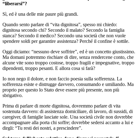
“liberarsi”?
Sì, ed è una delle mie paure più grandi.
Quando sento parlare di “vita dignitosa”, spesso mi chiedo:
dignitosa secondo chi? Secondo il malato? Secondo la famiglia
stanca? Secondo il medico? Secondo una società che non vuole
spendere soldi per garantire assistenza? Perché il confine è sottile.
Oggi diciamo: “nessuno deve soffrire”, ed è un concetto giustissimo.
Ma domani potremmo rischiare di dire, senza rendercene conto, che
alcune vite sono troppo costose, troppo fragili e impegnative, troppo
dipendenti, troppo pesanti. E allora cosa si farà?
Io non nego il dolore, e non faccio poesia sulla sofferenza. La
sofferenza esiste e distrugge davvero, consumando e umiliando. Ma
proprio per questo lo Stato deve essere più presente, non più
sbrigativo.
Prima di parlare di morte dignitosa, dovremmo parlare di vita
sostenuta davvero: di assistenza domiciliare, di lavoro, di sussidi, di
caregiver, di famiglie lasciate sole. Una società civile non dovrebbe
accompagnare alla porta chi soffre; dovrebbe sedersi accanto a lui e
dirgli: “Tu resti dei nostri, a prescindere”.