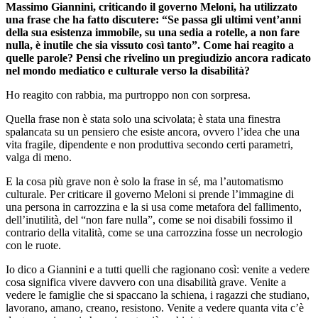
Massimo Giannini, criticando il governo Meloni, ha utilizzato
una frase che ha fatto discutere: “Se passa gli ultimi vent’anni
della sua esistenza immobile, su una sedia a rotelle, a non fare
nulla, è inutile che sia vissuto così tanto”. Come hai reagito a
quelle parole? Pensi che rivelino un pregiudizio ancora radicato
nel mondo mediatico e culturale verso la disabilità?
Ho reagito con rabbia, ma purtroppo non con sorpresa.
Quella frase non è stata solo una scivolata; è stata una finestra
spalancata su un pensiero che esiste ancora, ovvero l’idea che una
vita fragile, dipendente e non produttiva secondo certi parametri,
valga di meno.
E la cosa più grave non è solo la frase in sé, ma l’automatismo
culturale. Per criticare il governo Meloni si prende l’immagine di
una persona in carrozzina e la si usa come metafora del fallimento,
dell’inutilità, del “non fare nulla”, come se noi disabili fossimo il
contrario della vitalità, come se una carrozzina fosse un necrologio
con le ruote.
Io dico a Giannini e a tutti quelli che ragionano così: venite a vedere
cosa significa vivere davvero con una disabilità grave. Venite a
vedere le famiglie che si spaccano la schiena, i ragazzi che studiano,
lavorano, amano, creano, resistono. Venite a vedere quanta vita c’è