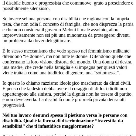
il disabile buono e progressista che commuove, grato a prescindere e
possibilmente silenzioso.
Se invece sei una persona con disabilità che ragiona con la propria
testa, che non odia il concetto di famiglia, che non disprezza la patria
e che non considera il governo Meloni il male assoluto, allora
improvvisamente non sei più una minoranza da proteggere: diventi
un problema da dover delegittimare.
È lo stesso meccanismo che vedo spesso nel femminismo militante:
difendono “le donne”, ma non tutte le donne. Difendono quelle che
confermano la loro visione distorta del mondo. Una donna di destra,
una madre, che crede nella famiglia e si impegna per questi valori
viene trattata come una traditrice di genere, una “sottomessa”.
Io questo lo chiamo razzismo ideologico mascherato da diritti civili.
E penso che la destra debba avere il coraggio di dirlo: i diritti non
appartengono alla sinistra, perché la dignità non ha tessera di partito,
e non deve averla. La disabilità non è proprietà privata dei salotti
progressisti.
Nel tuo lavoro denunci spesso il pietismo verso le persone con
disabilità. Qual è la forma di discriminazione “travestita da
sensibilità” che ti infastidisce maggiormente?