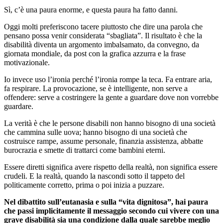
Sì, c’è una paura enorme, e questa paura ha fatto danni.
Oggi molti preferiscono tacere piuttosto che dire una parola che
pensano possa venir considerata “sbagliata”. Il risultato è che la
disabilità diventa un argomento imbalsamato, da convegno, da
giornata mondiale, da post con la grafica azzurra e la frase
motivazionale.
Io invece uso l’ironia perché l’ironia rompe la teca. Fa entrare aria,
fa respirare. La provocazione, se è intelligente, non serve a
offendere: serve a costringere la gente a guardare dove non vorrebbe
guardare.
La verità è che le persone disabili non hanno bisogno di una società
che cammina sulle uova; hanno bisogno di una società che
costruisce rampe, assume personale, finanzia assistenza, abbatte
burocrazia e smette di trattarci come bambini eterni.
Essere diretti significa avere rispetto della realtà, non significa essere
crudeli. E la realtà, quando la nascondi sotto il tappeto del
politicamente corretto, prima o poi inizia a puzzare.
Nel dibattito sull’eutanasia e sulla “vita dignitosa”, hai paura
che passi implicitamente il messaggio secondo cui vivere con una
grave disabilità sia una condizione dalla quale sarebbe meglio