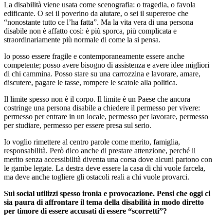
La disabilità viene usata come scenografia: o tragedia, o favola
edificante. O sei il poverino da aiutare, o sei il supereroe che
“nonostante tutto ce l’ha fatta”. Ma la vita vera di una persona
disabile non è affatto così: è più sporca, più complicata e
straordinariamente più normale di come la si pensa.
Io posso essere fragile e contemporaneamente essere anche
competente; posso avere bisogno di assistenza e avere idee migliori
di chi cammina. Posso stare su una carrozzina e lavorare, amare,
discutere, pagare le tasse, rompere le scatole alla politica.
Il limite spesso non è il corpo. Il limite è un Paese che ancora
costringe una persona disabile a chiedere il permesso per vivere:
permesso per entrare in un locale, permesso per lavorare, permesso
per studiare, permesso per essere presa sul serio.
Io voglio rimettere al centro parole come merito, famiglia,
responsabilità. Però dico anche di prestare attenzione, perché il
merito senza accessibilità diventa una corsa dove alcuni partono con
le gambe legate. La destra deve essere la casa di chi vuole farcela,
ma deve anche togliere gli ostacoli reali a chi vuole provarci.
Sui social utilizzi spesso ironia e provocazione. Pensi che oggi ci
sia paura di affrontare il tema della disabilità in modo diretto
per timore di essere accusati di essere “scorretti”?