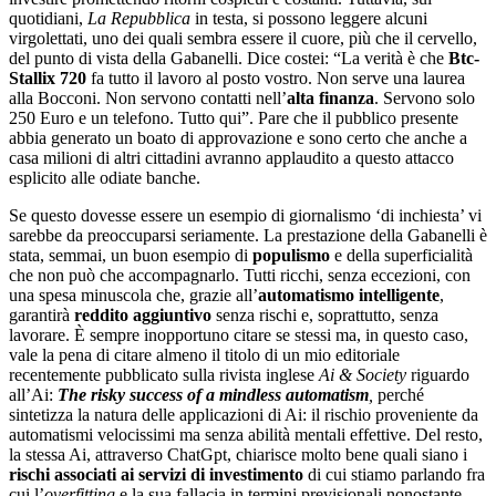
quotidiani,
La Repubblica
in testa, si possono leggere alcuni
virgolettati, uno dei quali sembra essere il cuore, più che il cervello,
del punto di vista della Gabanelli. Dice costei: “La verità è che
Btc-
Stallix 720
fa tutto il lavoro al posto vostro. Non serve una laurea
alla Bocconi. Non servono contatti nell’
alta finanza
. Servono solo
250 Euro e un telefono. Tutto qui”. Pare che il pubblico presente
abbia generato un boato di approvazione e sono certo che anche a
casa milioni di altri cittadini avranno applaudito a questo attacco
esplicito alle odiate banche.
Se questo dovesse essere un esempio di giornalismo ‘di inchiesta’ vi
sarebbe da preoccuparsi seriamente. La prestazione della Gabanelli è
stata, semmai, un buon esempio di
populismo
e della superficialità
che non può che accompagnarlo. Tutti ricchi, senza eccezioni, con
una spesa minuscola che, grazie all’
automatismo intelligente
,
garantirà
reddito aggiuntivo
senza rischi e, soprattutto, senza
lavorare. È sempre inopportuno citare se stessi ma, in questo caso,
vale la pena di citare almeno il titolo di un mio editoriale
recentemente pubblicato sulla rivista inglese
Ai & Society
riguardo
all’Ai:
The risky success of a mindless automatism
,
perché
sintetizza la natura delle applicazioni di Ai: il rischio proveniente da
automatismi velocissimi ma senza abilità mentali effettive. Del resto,
la stessa Ai, attraverso ChatGpt, chiarisce molto bene quali siano i
rischi associati ai servizi di investimento
di cui stiamo parlando fra
cui l’
overfitting
e la sua fallacia in termini previsionali nonostante