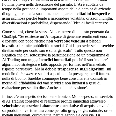
l’ottima prova nella descrizione del passato. L’Ai è adottata da
tempo nella gestione di importanti aspetti della dinamica di aziende
di ogni genere ma la sua adozione da parte di
cittadini inesperti
è
assai rischiosa perché tende a nascondere volatilità, orizzonti lunghi,
diversificazioni e probabilità, dispensando l’idea di facili certezze.
Come sintesi, citerò la stessa Ai per mezzo di un testo generato da
ChatGpt: “Se esistesse un’Ai capace di generare rendimenti enormi
e costanti con poco rischio
non verrebbe venduta a piccoli
investitori
tramite pubblicità su social. Chi la possedesse la userebbe
direttamente per conto suo e su larga scala”. Tutto questo non
significa che chi sottoscrive la partecipazione ad un programma di
Ai Trading non tragga
benefici immediati
poiché il suo ‘motore’
algoritmico strategico è fatto apposta per fornire, nell’immediato’
risposte persuasive. Ma la
debole trasparenza sugli algoritmi
, sul
modello di
business
e su altri aspetti non fa presagire, per il futuro,
nulla di buono. Sarebbe comunque bene consultare la Consob in
merito all’affidabilità dei vari servizi e non limitarsi a gesti di
esaltazione per sentito dire. Anche se ‘in televisione’.
Infine, c’è un aspetto decisamente ironico. Molto spesso, un servizio
di Ai Trading consente di realizzare profitti immediati attraverso
velocissime operazioni altamente speculative
di acquisto e vendita
su prodotti di varia natura come petrolio greggio, gas naturale, oro e
metalli industriali, criptovalute, partite agricole e così via. Di