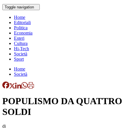
Toggle navigation
Home
Editoriali
Politica
Economia
Esteri
Cultura
Hi-Tech
Società
Sport
Home
Società
POPULISMO DA QUATTRO
SOLDI
di