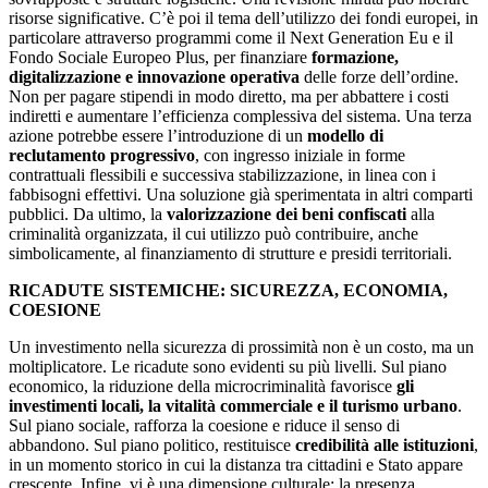
risorse significative. C’è poi il tema dell’utilizzo dei fondi europei, in
particolare attraverso programmi come il Next Generation Eu e il
Fondo Sociale Europeo Plus, per finanziare
formazione,
digitalizzazione e innovazione operativa
delle forze dell’ordine.
Non per pagare stipendi in modo diretto, ma per abbattere i costi
indiretti e aumentare l’efficienza complessiva del sistema. Una terza
azione potrebbe essere l’introduzione di un
modello di
reclutamento progressivo
, con ingresso iniziale in forme
contrattuali flessibili e successiva stabilizzazione, in linea con i
fabbisogni effettivi. Una soluzione già sperimentata in altri comparti
pubblici. Da ultimo, la
valorizzazione dei beni confiscati
alla
criminalità organizzata, il cui utilizzo può contribuire, anche
simbolicamente, al finanziamento di strutture e presidi territoriali.
RICADUTE SISTEMICHE: SICUREZZA, ECONOMIA,
COESIONE
Un investimento nella sicurezza di prossimità non è un costo, ma un
moltiplicatore. Le ricadute sono evidenti su più livelli. Sul piano
economico, la riduzione della microcriminalità favorisce
gli
investimenti locali, la vitalità commerciale e il turismo urbano
.
Sul piano sociale, rafforza la coesione e riduce il senso di
abbandono. Sul piano politico, restituisce
credibilità alle istituzioni
,
in un momento storico in cui la distanza tra cittadini e Stato appare
crescente. Infine, vi è una dimensione culturale: la presenza