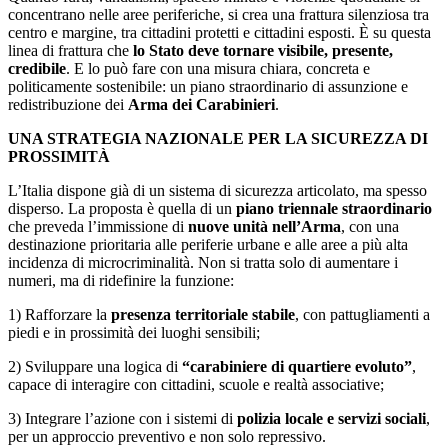
concentrano nelle aree periferiche, si crea una frattura silenziosa tra
centro e margine, tra cittadini protetti e cittadini esposti. È su questa
linea di frattura che
lo Stato deve tornare visibile, presente,
credibile
. E lo può fare con una misura chiara, concreta e
politicamente sostenibile: un piano straordinario di assunzione e
redistribuzione dei
Arma dei Carabinieri
.
UNA STRATEGIA NAZIONALE PER LA SICUREZZA DI
PROSSIMITÀ
L’Italia dispone già di un sistema di sicurezza articolato, ma spesso
disperso. La proposta è quella di un
piano triennale straordinario
che preveda l’immissione di
nuove unità nell’Arma
, con una
destinazione prioritaria alle periferie urbane e alle aree a più alta
incidenza di microcriminalità. Non si tratta solo di aumentare i
numeri, ma di ridefinire la funzione:
1) Rafforzare la
presenza territoriale stabile
, con pattugliamenti a
piedi e in prossimità dei luoghi sensibili;
2) Sviluppare una logica di
“carabiniere di quartiere evoluto”
,
capace di interagire con cittadini, scuole e realtà associative;
3) Integrare l’azione con i sistemi di
polizia locale e servizi sociali
,
per un approccio preventivo e non solo repressivo.