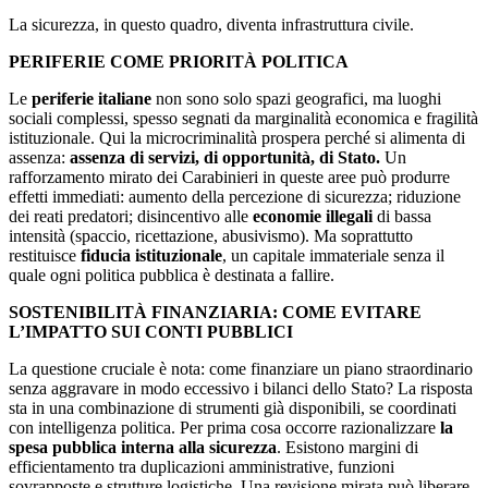
La sicurezza, in questo quadro, diventa infrastruttura civile.
PERIFERIE COME PRIORITÀ POLITICA
Le
periferie italiane
non sono solo spazi geografici, ma luoghi
sociali complessi, spesso segnati da marginalità economica e fragilità
istituzionale. Qui la microcriminalità prospera perché si alimenta di
assenza:
assenza di servizi, di opportunità, di Stato.
Un
rafforzamento mirato dei Carabinieri in queste aree può produrre
effetti immediati: aumento della percezione di sicurezza; riduzione
dei reati predatori; disincentivo alle
economie illegali
di bassa
intensità (spaccio, ricettazione, abusivismo). Ma soprattutto
restituisce
fiducia istituzionale
, un capitale immateriale senza il
quale ogni politica pubblica è destinata a fallire.
SOSTENIBILITÀ FINANZIARIA: COME EVITARE
L’IMPATTO SUI CONTI PUBBLICI
La questione cruciale è nota: come finanziare un piano straordinario
senza aggravare in modo eccessivo i bilanci dello Stato? La risposta
sta in una combinazione di strumenti già disponibili, se coordinati
con intelligenza politica. Per prima cosa occorre razionalizzare
la
spesa pubblica interna alla sicurezza
. Esistono margini di
efficientamento tra duplicazioni amministrative, funzioni
sovrapposte e strutture logistiche. Una revisione mirata può liberare