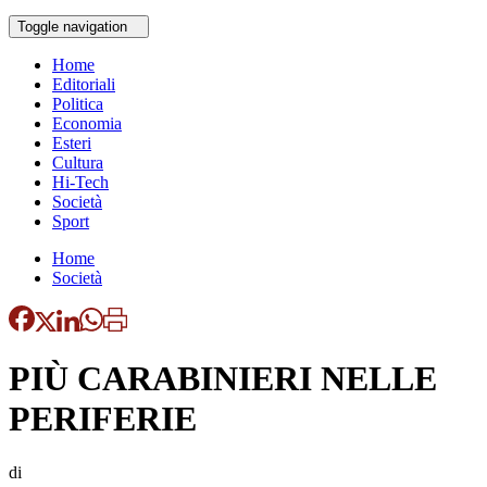
Toggle navigation
Home
Editoriali
Politica
Economia
Esteri
Cultura
Hi-Tech
Società
Sport
Home
Società
PIÙ CARABINIERI NELLE
PERIFERIE
di